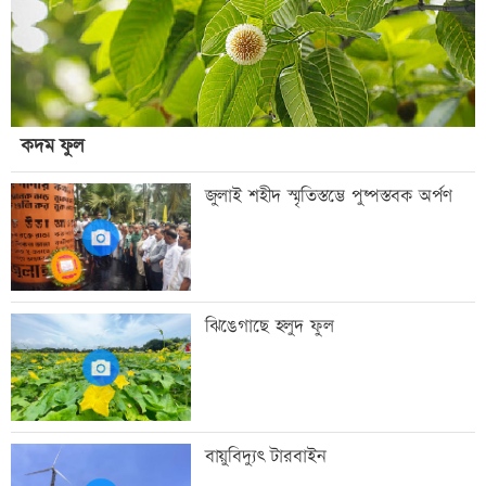
কদম ফুল
জুলাই শহীদ স্মৃতিস্তম্ভে পুষ্পস্তবক অর্পণ
ঝিঙেগাছে হলুদ ফুল
বায়ুবিদ্যুৎ টারবাইন