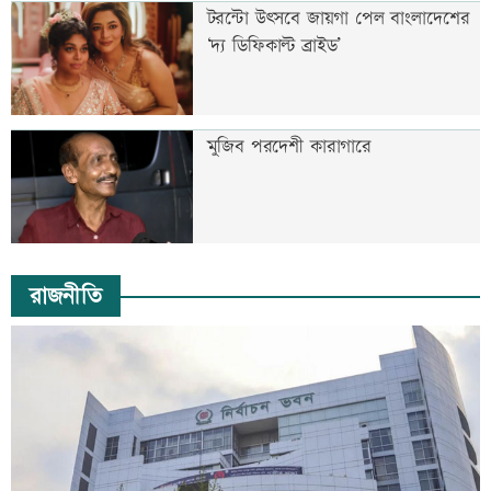
টরন্টো উৎসবে জায়গা পেল বাংলাদেশের
‘দ্য ডিফিকাল্ট ব্রাইড’
মুজিব পরদেশী কারাগারে
রাজনীতি