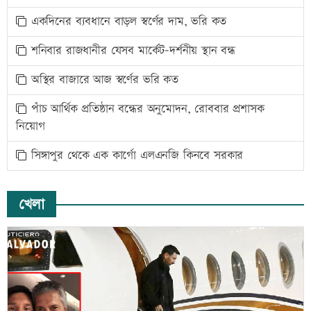
একদিনের ব্যবধানে বাড়ল স্বর্ণের দাম, ভরি কত
শনিবার রাজধানীর যেসব মার্কেট-দর্শনীয় স্থান বন্ধ
অস্থির বাজারে আজ স্বর্ণের ভরি কত
পাঁচ আর্থিক প্রতিষ্ঠান বন্ধের অনুমোদন, রোববার প্রশাসক
নিয়োগ
সিঙ্গাপুর থেকে এক কার্গো এলএনজি কিনবে সরকার
খেলা