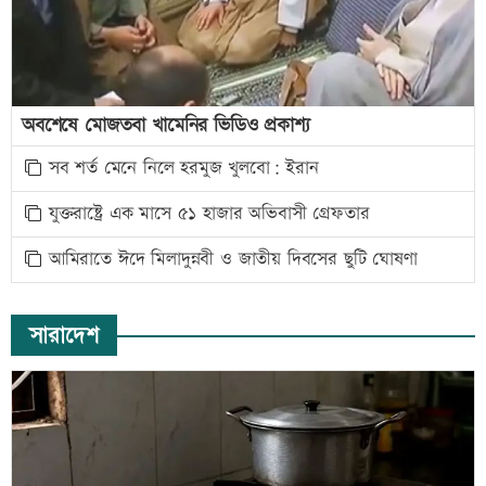
অবশেষে মোজতবা খামেনির ভিডিও প্রকাশ্য
সব শর্ত মেনে নিলে হরমুজ খুলবো: ইরান
যুক্তরাষ্ট্রে এক মাসে ৫১ হাজার অভিবাসী গ্রেফতার
আমিরাতে ঈদে মিলাদুন্নবী ও জাতীয় দিবসের ছুটি ঘোষণা
সারাদেশ