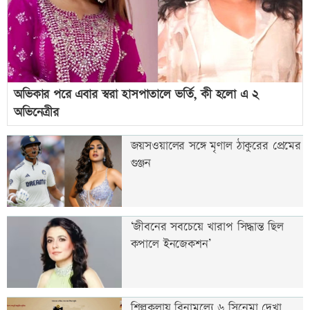
অভিকার পরে এবার স্বরা হাসপাতালে ভর্তি, কী হলো এ ২
অভিনেত্রীর
জয়সওয়ালের সঙ্গে মৃণাল ঠাকুরের প্রেমের
গুঞ্জন
‘জীবনের সবচেয়ে খারাপ সিদ্ধান্ত ছিল
কপালে ইনজেকশন’
শিল্পকলায় বিনামূল্যে ৬ সিনেমা দেখা