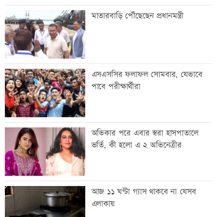
করা হয়। জাতীয় সংসদের চিফ হুইপ নূরুল ইসলাম মণি এবং দলের জ্যেষ্ঠ
মাতারবাড়ি পৌঁছেছেন প্রধানমন্ত্রী
নেতা রুহুল কবীর রিজভী নির্বাচন কমিশনে গিয়ে ফরম দুটি গ্রহণ করেন।
এসএসসির ফলাফল সোমবার, যেভাবে
পাবে পরীক্ষার্থীরা
অভিকার পরে এবার স্বরা হাসপাতালে
ভর্তি, কী হলো এ ২ অভিনেত্রীর
আজ ১১ ঘণ্টা গ্যাস থাকবে না যেসব
এলাকায়