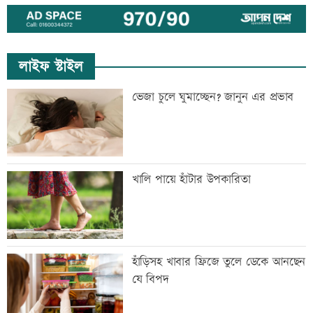
লাইফ স্টাইল
ভেজা চুলে ঘুমাচ্ছেন? জানুন এর প্রভাব
খালি পায়ে হাঁটার উপকারিতা
হাঁড়িসহ খাবার ফ্রিজে তুলে ডেকে আনছেন
যে বিপদ