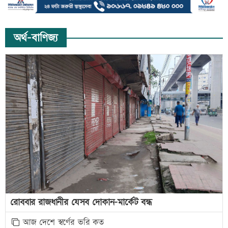
অর্থ-বাণিজ্য
রোববার রাজধানীর যেসব দোকান-মার্কেট বন্ধ
আজ দেশে স্বর্ণের ভরি কত