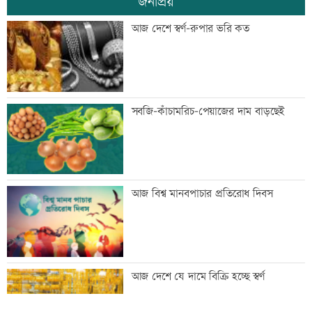
জনপ্রিয়
জিয়াউর রহমান দেশে প্রথম সবুজ বিপ্লবের
আজ দেশে স্বর্ণ-রুপার ভরি কত
ডাক দিয়েছিলেন: পরিবেশমন্ত্রী
প্রথম শ্রেণিতে ভর্তি লটারিতে
সবজি-কাঁচামরিচ-পেয়াজের দাম বাড়ছেই
মেঘনার ভাঙনরোধে জিও ব্যাগ প্রকল্পে
আজ বিশ্ব মানবপাচার প্রতিরোধ দিবস
অনিয়ম, এলাকাবাসীর মানববন্ধন
বাংলাদেশি পাঁচ হাজার কৃষি শ্রমিক নেবে
আজ দেশে যে দামে বিক্রি হচ্ছে স্বর্ণ
ওমান