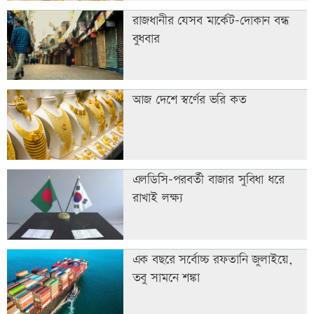
রাজধানীর যেসব মার্কেট-দোকান বন্ধ
বুধবার
আজ দেশে স্বর্ণের ভরি কত
এলডিসি-পরবর্তী বাজার সুবিধা ধরে
রাখাই লক্ষ্য
এক বছরে সর্বোচ্চ রফতানি জুলাইয়ে,
তবু সামনে শঙ্কা