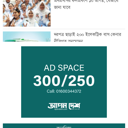
এসএসসির ফলপ্রকাশ ১০ আগস্ট, যেভাবে
জানা যাবে
দরপত্র ছাড়াই ২০০ ইলেকট্রিক বাস কেনার
নীতিগত অনুমোদন
তনু হত্যার আসামি সাবেক সেনাসদস্য
হাফিজুরকে আত্মসমর্পণের নির্দেশ
দুদকের মামলায় ঢাকা ব্যাংকের ৪ কর্মকর্তার
কারাদণ্ড