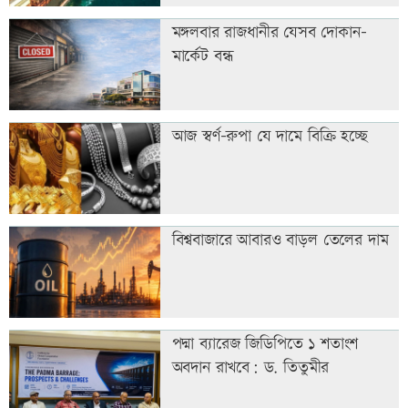
মঙ্গলবার রাজধানীর যেসব দোকান-
মার্কেট বন্ধ
আজ স্বর্ণ-রুপা যে দামে বিক্রি হচ্ছে
বিশ্ববাজারে আবারও বাড়ল তেলের দাম
পদ্মা ব্যারেজ জিডিপিতে ১ শতাংশ
অবদান রাখবে: ড. তিতুমীর