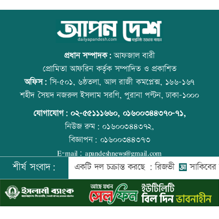
স্বর্ণ খাতকে আনুষ্ঠানিক কাঠামোয় আনছে
আজ বিশ্ব বন্ধু দিবস
সরকার, মতামত চাইল মন্ত্রণালয়
প্রধান সম্পাদক:
আফজাল বারী
প্রোমিতা আফরিন কর্তৃক সম্পাদিত ও প্রকাশিত
অফিস:
সি-৫০১, ৬ষ্ঠতলা, আল রাজী কমপ্লেক্স, ১৬৬-১৬৭
গবেষণা-দক্ষতা উন্নয়নে বাংলাদেশ-অস্ট্রেলিয়ার
প্রতিমন্ত্রীকে ঘিরে ভাইরাল ভিডিওতে ছবি
শহীদ সৈয়দ নজরুল ইসলাম সরণি, পুরানা পল্টন, ঢাকা-১০০০
নতুন উদ্যোগ
জুড়ে অপপ্রচার: এলিন
যোগাযোগ:
০২-৫৫১১১৬৬০
,
০১৬০০৩৪৪৩৭০-৭১,
নিউজ রুম:
০১৬০০৩৪৪৩৭২,
বিজ্ঞাপন:
০১৬০০৩৪৪৩৭৩
বিমানবন্দরে বাড়ছে নিরাপত্তা, বসছে অ্যান্টি-
বিশ্ব মাতৃদুগ্ধ দিবস আজ
E-mail:
apandeshnews@gmail.com
ড্রোন সিস্টেম
শীর্ষ সংবাদ:
দেশের বিরুদ্ধে একটি দল চক্রান্ত করছে : রিজভী
সাকিবের বাড়ি
©
২০২৬ |
আপন দেশ ডটকম
কর্তৃক সর্বসত্ব ® সংরক্ষিত | উন্নয়নে
ইমিথমেকারস.কম
প্রশিক্ষণার্থীদের সনদ দিলো কালীগঞ্জ
আজ স্বর্ণ-রুপা যে দামে বিক্রি হচ্ছে
পৌরসভা