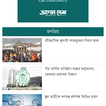
লক্ষ্মীপুরে সপ্তাহব্যাপী বৃক্ষরোপণ অভিযান-
বৃক্ষমেলা
জনপ্রিয়
বিআইএ-বীমা ফোরামের সঙ্গে আইডিআরএ’র
ঐতিহাসিক জুলাই গণঅভ্যুত্থান দিবস আজ
মতবিনিময়
ঘুমন্ত ব্যক্তিকে জবাইয়ের চেষ্টা
পাঁচ আর্থিক প্রতিষ্ঠান বন্ধের অনুমোদন,
রোববার প্রশাসক নিয়োগ
সীমান্তে ৭৮ লাখ টাকার মাদকসহ আটক ২
স্কুল ছাত্রীকে দলবদ্ধ ধর্ষণসহ ভিডিও ধারণ