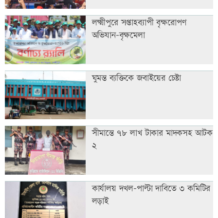
লক্ষ্মীপুরে সপ্তাহব্যাপী বৃক্ষরোপণ
অভিযান-বৃক্ষমেলা
ঘুমন্ত ব্যক্তিকে জবাইয়ের চেষ্টা
সীমান্তে ৭৮ লাখ টাকার মাদকসহ আটক
২
কার্যালয় দখল-পাল্টা দাবিতে ৩ কমিটির
লড়াই