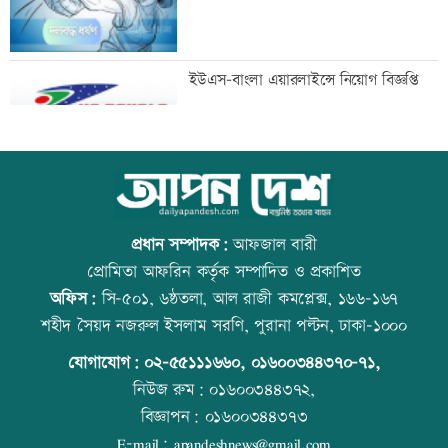
প্রধানমন্ত্রীর সভাপতিত্বে মন্ত্রিপরিষদের বৈঠক
ইউএস-বাংলা এয়ারলাইন্সে নিয়োগ বিজ্ঞপ্তি
চলছে
ধর্ষণসহ ভিডিও ধারণের দায়ে ২ জনের
কাঁচা মরিচের দাম কমলেও ডিমের দাম
মৃত্যুদণ্ড
বাড়তি
প্রধান সম্পাদক:
আফজাল বারী
প্রোমিতা আফরিন কর্তৃক সম্পাদিত ও প্রকাশিত
অফিস:
সি-৫০১, ৬ষ্ঠতলা, আল রাজী কমপ্লেক্স, ১৬৬-১৬৭
চুপ্পুর বিরুদ্ধে ৫শ’ কোটি টাকা দুর্নীতির
আজ স্বর্ণ-রুপা যে দামে বিক্রি হচ্ছে
শহীদ সৈয়দ নজরুল ইসলাম সরণি, পুরানা পল্টন, ঢাকা-১০০০
অভিযোগ
যোগাযোগ:
০২-৫৫১১১৬৬০
,
০১৬০০৩৪৪৩৭০-৭১,
নিউজ রুম:
০১৬০০৩৪৪৩৭২,
বিজ্ঞাপন:
০১৬০০৩৪৪৩৭৩
নির্বাচন পদ্ধতি সংস্কার না করলে সহিংসতা
ট্রেনের ধাক্কায় শিক্ষার্থীসহ নিহত ৪
E-mail:
apandeshnews@gmail.com