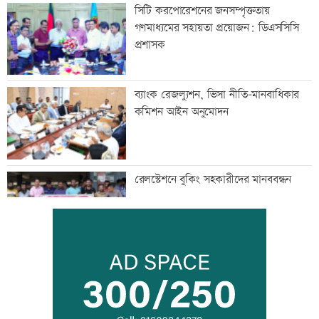
সিটি করপোরেশনের জনসম্পৃক্ততায়
গণমাধ্যমের সহায়তা প্রয়োজন: ডিএসসিসি
প্রশাসক
ব্যাংক রেজল্যুশন, ভিসা নীতি-মানবাধিকার
কমিশন আইন অনুমোদন
রেলস্টেশনে বুকিং সহকারীদের মানববন্ধন
জনগণ স্বৈরাচার-সন্ত্রাসের বিরুদ্ধে ঐক্যবদ্ধ:
জামায়াত আমীর