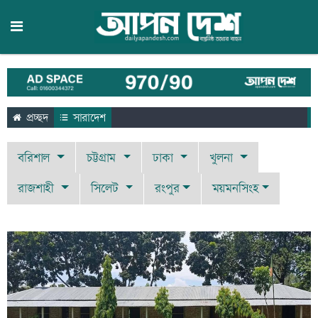
প্রচ্ছদ
সারাদেশ
বরিশাল
চট্টগ্রাম
ঢাকা
খুলনা
রাজশাহী
সিলেট
রংপুর
ময়মনসিংহ