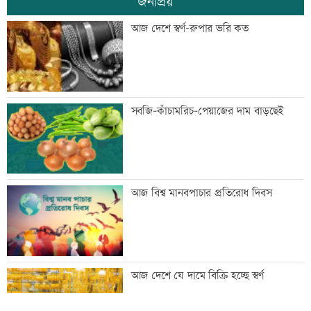
জনপ্রিয়
দেশের বিরুদ্ধে একটি দল চক্রান্ত করছে :
আজ দেশে স্বর্ণ-রুপার ভরি কত
রিজভী
পুকুরে বিষ দিয়ে ১০ লাখ টাকার মাছ নিধন
সবজি-কাঁচামরিচ-পেয়াজের দাম বাড়ছেই
স্বর্ণের দামে বড় লাফ, আজ থেকেই কার্যকর
আজ বিশ্ব মানবপাচার প্রতিরোধ দিবস
৬ জেলায় বজ্রসহ বৃষ্টির আভাস, নদীবন্দরে
আজ দেশে যে দামে বিক্রি হচ্ছে স্বর্ণ
সতর্কতা