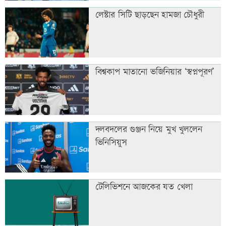
লেস্টার সিটি ছাড়ছেন হামজা চৌধুরী
বিশ্বকাপ মাতানো ভজিনিয়ার ‘স্বপ্নপূরণ’
দলবদলের গুঞ্জন নিয়ে মুখ খুললেন
ভিনিসিয়ুস
টেলিভিশনে আজকের যত খেলা