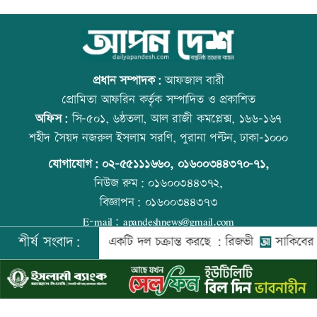
অবশেষে দেশের বাহিরে টেস্ট জিতল পাকিস্তান
আজ বিশ্ব বন্ধু দিবস
প্রধান সম্পাদক:
আফজাল বারী
প্রোমিতা আফরিন কর্তৃক সম্পাদিত ও প্রকাশিত
অফিস:
সি-৫০১, ৬ষ্ঠতলা, আল রাজী কমপ্লেক্স, ১৬৬-১৬৭
সাকিবের বাড়িতে হামলার পর অতিরিক্ত
প্রতিমন্ত্রীকে ঘিরে ভাইরাল ভিডিওতে ছবি
শহীদ সৈয়দ নজরুল ইসলাম সরণি, পুরানা পল্টন, ঢাকা-১০০০
পুলিশ মোতায়েন
জুড়ে অপপ্রচার: এলিন
যোগাযোগ:
০২-৫৫১১১৬৬০
,
০১৬০০৩৪৪৩৭০-৭১,
নিউজ রুম:
০১৬০০৩৪৪৩৭২,
বিজ্ঞাপন:
০১৬০০৩৪৪৩৭৩
আজ থেকে জুলাই স্মৃতি জাদুঘর সবার জন্য
বিশ্ব মাতৃদুগ্ধ দিবস আজ
E-mail:
apandeshnews@gmail.com
উন্মুক্ত
শীর্ষ সংবাদ:
দেশের বিরুদ্ধে একটি দল চক্রান্ত করছে : রিজভী
সাকিবের বাড়ি
©
২০২৬ |
আপন দেশ ডটকম
কর্তৃক সর্বসত্ব ® সংরক্ষিত | উন্নয়নে
ইমিথমেকারস.কম
পুড়ে যাওয়া এলএনজি টার্মিনাল চালু, গ্যাস
কোরআন-হাদিসে নামাজ না পড়ার শাস্তি
সংকট কাটবে