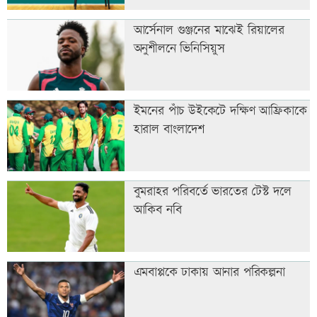
আর্সেনাল গুঞ্জনের মাঝেই রিয়ালের
অনুশীলনে ভিনিসিয়ুস
ইমনের পাঁচ উইকেটে দক্ষিণ আফ্রিকাকে
হারাল বাংলাদেশ
বুমরাহর পরিবর্তে ভারতের টেস্ট দলে
আকিব নবি
এমবাপ্পকে ঢাকায় আনার পরিকল্পনা