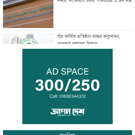
বন্দরে বিস্ফোরণে একই পরিবারের ৩ জন দগ্ধ
পাঁচ আর্থিক প্রতিষ্ঠান বন্ধের অনুমোদন,
রোববার প্রশাসক নিয়োগ
ঢাকা-ময়মনসিংহ রেল যোগাযোগ স্বাভাবিক
সিঙ্গাপুর থেকে এক কার্গো এলএনজি কিনবে
সরকার