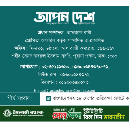
শিল্পকলায় বিনামূল্যে ৬ সিনেমা দেখা যাবে
আজ বিশ্ব বন্ধু দিবস
প্রধান সম্পাদক:
আফজাল বারী
প্রোমিতা আফরিন কর্তৃক সম্পাদিত ও প্রকাশিত
অফিস:
সি-৫০১, ৬ষ্ঠতলা, আল রাজী কমপ্লেক্স, ১৬৬-১৬৭
দিল্লিতে শেখ হাসিনার বক্তব্যে ভারতের সমর্থন
প্রতিমন্ত্রীকে ঘিরে ভাইরাল ভিডিওতে ছবি
শহীদ সৈয়দ নজরুল ইসলাম সরণি, পুরানা পল্টন, ঢাকা-১০০০
নেই: রণধীর জয়সওয়াল
জুড়ে অপপ্রচার: এলিন
যোগাযোগ:
০২-৫৫১১১৬৬০
,
০১৬০০৩৪৪৩৭০-৭১,
নিউজ রুম:
০১৬০০৩৪৪৩৭২,
বিজ্ঞাপন:
০১৬০০৩৪৪৩৭৩
দেশে ফিরলেন আরও ৩৪০ লিবিয়া প্রবাসী
কোরআন-হাদিসে নামাজ না পড়ার শাস্তি
E-mail:
apandeshnews@gmail.com
শীর্ষ সংবাদ:
: স্বরাষ্ট্রমন্ত্রী
বাংলাদেশসহ ১৪ দেশের প্রতিরক্ষা জোটে কমান্ড
©
২০২৬ |
আপন দেশ ডটকম
কর্তৃক সর্বসত্ব ® সংরক্ষিত | উন্নয়নে
ইমিথমেকারস.কম
দুর্নীতির বিরুদ্ধে কঠোর অবস্থান নিতে হবে:
উত্থান-পতনের বাজারে আজ স্বর্ণের ভরি কত
প্রতিমন্ত্রী নুর