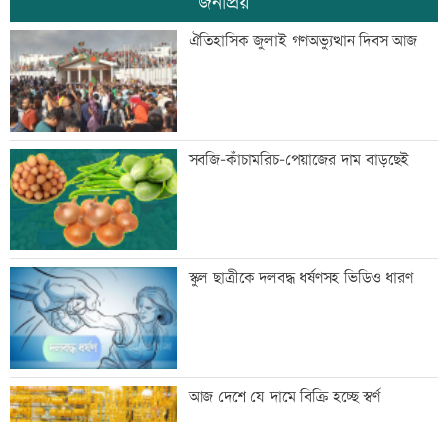
জনপ্রিয়
মান্দায় ২৯৬ বোতলসহ দুই মাদক কারবারি
ঐতিহাসিক জুলাই গণঅভ্যুত্থান দিবস আজ
আটক
গুরুত্বপূর্ণ ব্যক্তিদের নিয়ে অপপ্রচারের বিরুদ্ধে
সবজি-কাঁচামরিচ-পেয়াজের দাম বাড়ছেই
সতর্ক করল পুলিশ
নিরাপত্তা পেলে দেশে ফিরতে চান সাকিব
স্কুল ছাত্রীকে দলবদ্ধ ধর্ষণসহ ভিডিও ধারণ
সাকিবের দেশে ফেরার সুযোগ নেই: ক্রীড়া
আজ দেশে যে দামে বিক্রি হচ্ছে স্বর্ণ
প্রতিমন্ত্রী