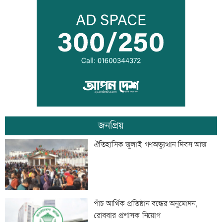
প্রবীণ সাংবাদিক মৃণাল কৃষ্ণ আর নেই
দেশের মানুষকে দেয়া জবান রক্ষা করতে
চাই: প্রধানমন্ত্রী
জনপ্রিয়
আদিবাসী দিবসে রাঙামাটিতে বর্ণাঢ্য
ঐতিহাসিক জুলাই গণঅভ্যুত্থান দিবস আজ
শোভাযাত্রা
জেট ফুয়েলের দাম বাড়ল
পাঁচ আর্থিক প্রতিষ্ঠান বন্ধের অনুমোদন,
রোববার প্রশাসক নিয়োগ