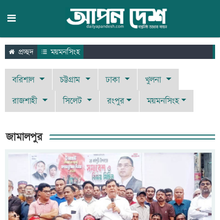
প্রচ্ছদ
ময়মনসিংহ
বরিশাল
চট্টগ্রাম
ঢাকা
খুলনা
রাজশাহী
সিলেট
রংপুর
ময়মনসিংহ
জামালপুর