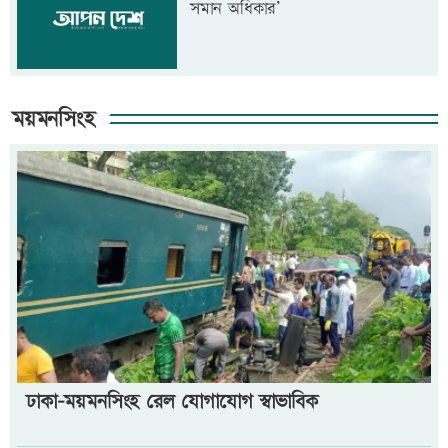
সমান অধিকার’
ময়মনসিংহ
ঢাকা-ময়মনসিংহ রেল যোগাযোগ স্বাভাবিক