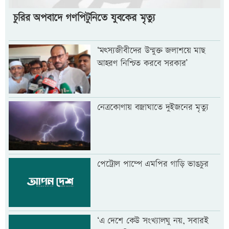
চুরির অপবাদে গণপিটুনিতে যুবকের মৃত্যু
‘মৎস্যজীবীদের উন্মুক্ত জলাশয়ে মাছ
আহরণ নিশ্চিত করবে সরকার’
নেত্রকোণায় বজ্রাঘাতে দুইজনের মৃত্যু
পেট্রোল পাম্পে এমপির গাড়ি ভাঙচুর
‘এ দেশে কেউ সংখ্যালঘু নয়, সবারই