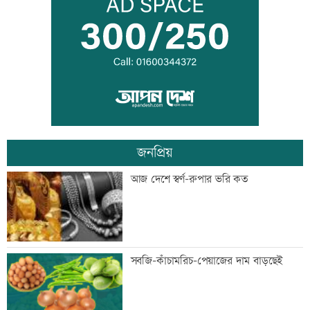
মাগুরায় সাকিব আল হাসানের বাড়িতে হামলা
জুলাই সনদ নিয়ে উত্তাল কুড়িগ্রামের রাজপথ
জনপ্রিয়
আদমদীঘিতে জুলাই অভ্যুত্থান স্বরণে ১১ দলীয়
আজ দেশে স্বর্ণ-রুপার ভরি কত
জোটের গণমিছিল
জামালপুরে বিএনপির বিজয় র‍্যালি
সবজি-কাঁচামরিচ-পেয়াজের দাম বাড়ছেই