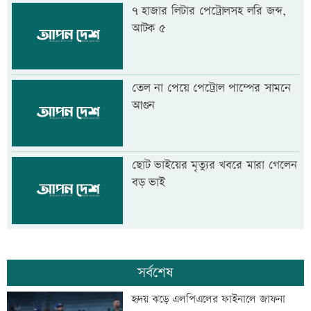
৭ হাজার লিটার পেট্রোলসহ লরি জব্দ,
আটক ৫
তেল না পেয়ে পেট্রোল পাম্পের সামনে
আগুন
ছোট ভাইয়ের মৃত্যুর খবরে মারা গেলেন
বড় ভাই
সর্বশেষ
হৃদয় ঝড়ে এলপিএলের ফাইনালে জাফনা