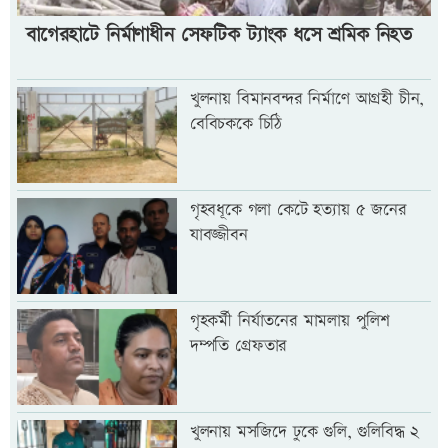
বাগেরহাটে নির্মাণাধীন সেফটিক ট্যাংক ধসে শ্রমিক নিহত
খুলনায় বিমানবন্দর নির্মাণে আগ্রহী চীন,
বেবিচককে চিঠি
গৃহবধূকে গলা কেটে হত্যায় ৫ জনের
যাবজ্জীবন
গৃহকর্মী নির্যাতনের মামলায় পুলিশ
দম্পতি গ্রেফতার
খুলনায় মসজিদে ঢুকে গুলি, গুলিবিদ্ধ ২