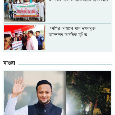
মাদকের বিরুদ্ধে বাগেরহাটে মানববন্ধন
এমপির আশ্বাসে খাল দখলমুক্ত
আন্দোলন সাময়িক স্থগিত
মাগুরা