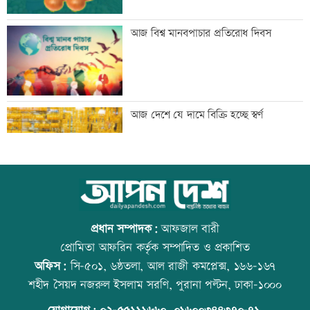
জুলাই সনদের প্রত্যেক অক্ষর বাস্তবায়ন করা
আজ বিশ্ব মানবপাচার প্রতিরোধ দিবস
হবে: পানিসম্পদ প্রতিমন্ত্রী
জুলাই হত্যাকাণ্ডের বিচারে দাবিতে
আজ দেশে যে দামে বিক্রি হচ্ছে স্বর্ণ
সাংবাদিকদের র‍্যালি
জামায়াতের সাবেক আমীর কারাগারে, ৩৯১
আজ বিশ্ব বন্ধু দিবস
কোটি টাকা আত্মসাৎ
প্রধান সম্পাদক:
আফজাল বারী
প্রোমিতা আফরিন কর্তৃক সম্পাদিত ও প্রকাশিত
অফিস:
সি-৫০১, ৬ষ্ঠতলা, আল রাজী কমপ্লেক্স, ১৬৬-১৬৭
জুলাই গণঅভ্যুত্থানের সব অপরাধীদের বিচার
প্রতিমন্ত্রীকে ঘিরে ভাইরাল ভিডিওতে ছবি
শহীদ সৈয়দ নজরুল ইসলাম সরণি, পুরানা পল্টন, ঢাকা-১০০০
হবে: তথ্যপ্রতিমন্ত্রী
জুড়ে অপপ্রচার: এলিন