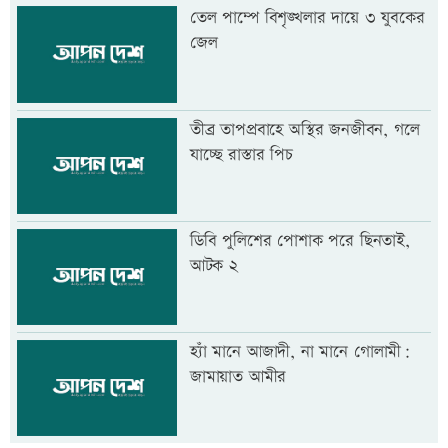
তেল পাম্পে বিশৃঙ্খলার দায়ে ৩ যুবকের
জেল
তীব্র তাপপ্রবাহে অস্থির জনজীবন, গলে
যাচ্ছে রাস্তার পিচ
ডিবি পুলিশের পোশাক পরে ছিনতাই,
আটক ২
হ্যাঁ মানে আজাদী, না মানে গোলামী:
জামায়াত আমীর