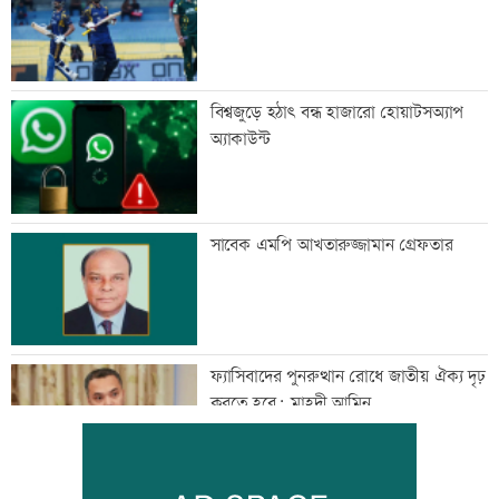
বিশ্বজুড়ে হঠাৎ বন্ধ হাজারো হোয়াটসঅ্যাপ
অ্যাকাউন্ট
সাবেক এমপি আখতারুজ্জামান গ্রেফতার
ফ্যাসিবাদের পুনরুত্থান রোধে জাতীয় ঐক্য দৃঢ়
করতে হবে: মাহদী আমিন