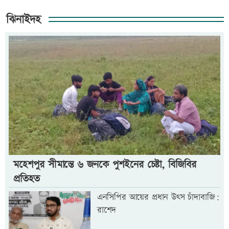
ঝিনাইদহ
মহেশপুর সীমান্তে ৬ জনকে পুশইনের চেষ্টা, বিজিবির
প্রতিহত
এনসিপির আয়ের প্রধান উৎস চাঁদাবাজি:
রাশেদ