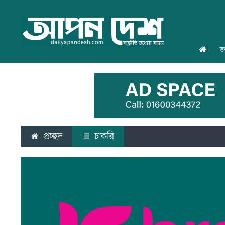
জ
প্রচ্ছদ
চাকরি