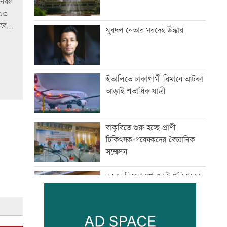
জনবল
(০৩
আবেদন
যুবদল নেতার মরদেহ উদ্ধার
ইতালিতে ঢাকাগামী বিমানে আটকা
আড়াই শতাধিক যাত্রী
বাকৃবিতে শুরু হচ্ছে প্রাণী
চিকিৎসক-গবেষকদের বৈজ্ঞানিক
সম্মেলন
বন্দরে বিস্ফোরণে একই পরিবারের
৩ জন দগ্ধ
প
পাঁচ আর্থিক প্রতিষ্ঠান বন্ধের