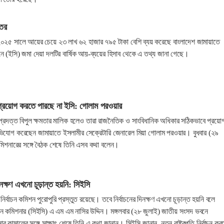
তের
০২৫ সালে আয়ের চেয়ে ২৩ লাখ ৬২ হাজার ৭৯৫ টাকা বেশি ব্যয় করেছে বাংলাদেশ জামায়াতে
নে (ইসি) জমা দেয়া দলটির বার্ষিক আয়-ব্যয়ের হিসাব থেকে এ তথ্য জানা গেছে।
প্রয়োগ করতে পারছে না ইসি: গোলাম পরওয়ার
ন প্রদত্ত বিপুল ক্ষমতার মালিক হলেও তারা রাজনৈতিক ও সাংবিধানিক অধিকার সঠিকভাবে প্রয়ো
যোগ করেছেন জামায়াতে ইসলামীর সেক্রেটারি জেনারেল মিয়া গোলাম পরওয়ার। বুধবার (২৯
 কমিশনারের সঙ্গে বৈঠক শেষে তিনি এসব কথা বলেন।
 দিনক্ষণ এখনো চূড়ান্ত হয়নি: সিইসি
্য নির্বাচন কমিশন পুরোপুরি প্রস্তুত রয়েছে। তবে নির্বাচনের দিনক্ষণ এখনো চূড়ান্ত হয়নি বলে
াচন কমিশনার (সিইসি) এ এম এম নাসির উদ্দিন। মঙ্গলবার (২৮ জুলাই) জাতীয় সংসদ ভবনে
সার কামালের সঙ্গে সাক্ষাৎ শেষে তিনি এ কথা জানান। সিইসি জানান, নতুন রাষ্ট্রপতি নির্বাচন কর