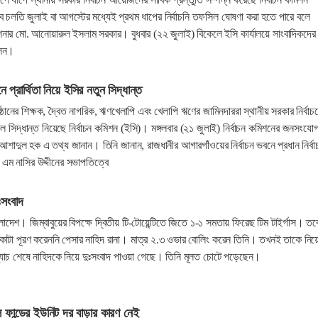
চলতি জুলাই বা আগস্টের মধ্যেই প্রথম ধাপের নির্বাচনি তফসিল ঘোষণা করা হতে পারে বলে
িশনার মো. আনোয়ারুল ইসলাম সরকার। বুধবার (২২ জুলাই) বিকেলে ইসি কার্যালয়ে সাংবাদিকদের 
লেন।
নে প্রার্থিতা নিয়ে ইসির নতুন সিদ্ধান্ত
ষ্ঠানের শিক্ষক, দ্বৈত নাগরিক, ঋণখেলাপি এবং খেলাপি ঋণের জামিনদাররা স্থানীয় সরকার নির্বাচ
 বলে সিদ্ধান্ত নিয়েছে নির্বাচন কমিশন (ইসি)। মঙ্গলবার (২১ জুলাই) নির্বাচন কমিশনের জনসংযো
আশাদুল হক এ তথ্য জানান। তিনি জানান, রাজধানীর আগারগাঁওয়ের নির্বাচন ভবনে প্রধান নির্বা
এম নাসির উদ্দীনের সভাপতিত্বে
ঃসংবাদ
াদেশ। জিম্বাবুয়ের বিপক্ষে দ্বিতীয় টি-টোয়েন্টিতে জিতে ১-১ সমতায় ফিরেছ টিম টাইর্গাস। তব
কোটা পূরণ করেননি পেসার নাহিদ রানা। মাত্র ২.৩ ওভার বোলিং করেন তিনি। তখনই তাকে নিয়
যাচ শেষে নাহিদকে নিয়ে দুঃসংবাদ পাওয়া গেছে। তিনি মূলত চোটে পড়েছেন।
ফান্ডের ইউনিট দর বাড়ার কারণ নেই