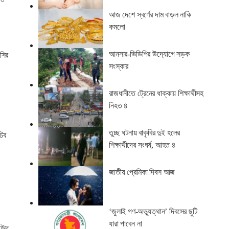
আজ দেশে স্বর্ণের দাম বাড়ল নাকি
কমলো
আনসার-ভিডিপির উদ্যোগে সড়ক
াসির
সংস্কার
রাজধানীতে ট্রেনের ধাক্কায় শিক্ষার্থীসহ
নিহত ৪
তুচ্ছ ঘটনায় বাকৃবির দুই হলের
চিব
শিক্ষার্থীদের সংঘর্ষ, আহত ৪
জাতীয় প্রেমিকা দিবস আজ
‘জুলাই গণ-অভ্যুত্থান’ দিবসের ছুটি
যারা পাবেন না
াছউদ