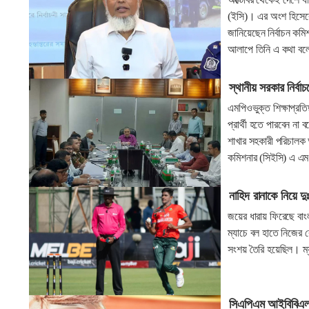
(ইসি)। এর অংশ হিসেবে 
জানিয়েছেন নির্বাচন কম
আলাপে তিনি এ কথা ব
স্থানীয় সরকার নির্বাচ
এমপিওভুক্ত শিক্ষাপ্রতি
প্রার্থী হতে পারবেন না
শাখার সহকারী পরিচালক 
কমিশনার (সিইসি) এ এম 
নাহিদ রানাকে নিয়ে দু
জয়ের ধারায় ফিরেছে বাংল
ম্যাচে বল হাতে নিজের 
সংশয় তৈরি হয়েছিল। ম্
সিএপিএম আইবিবিএল 