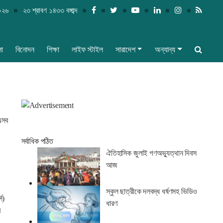
০২৬
২৩ শ্রাবণ ১৪৩৩ বঙ্গাব্দ
লা
বিনোদন
শিক্ষা
লাইফ স্টাইল
সারাদেশ
অন্যান্য
এসব
সর্বাধিক পঠিত
ঐতিহাসিক জুলাই গণঅভ্যুত্থান দিবস
আজ
স্কুল ছাত্রীকে দলবদ্ধ ধর্ষণসহ ভিডিও
স)
ধারণ
ে