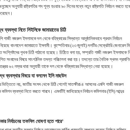
চ্ছেদ অনুযায়ী রাষ্ট্রপতির পদ শূন্য হওয়ার ৯০ দিনের মধ্যে নতুন রাষ্ট্রপতি নির্বাচন করতে হ
 করেছেন।
ধে ব্যবস্থা নিতে সিইসিকে জামায়াতের চিঠি
 গাজী নজরুল ইসলামকে দল থেকে বহিষ্কারের সিদ্ধান্ত আনুষ্ঠানিকভাবে প্রধান নির্বাচন
িয়েছে বাংলাদেশ জামায়াতে ইসলামী। বৃহস্পতিবার (২৩ জুলাই) দলটির সেক্রেটারি জেনারেল মি
িত সংশ্লিষ্টদের পৃথক চিঠি পাঠানো হয়েছে। চিঠিতে বলা হয়, সম্প্রতি গাজী নজরুল ইসলামকে ন
কাশিত সংবাদের বিষয়ে সাংগঠনিক তদন্ত পরিচালনা করা হয়। তদন্তে তার নৈতিক স্খলন প্রমাণি
ত্রের ৬২ নম্বর ধারা অনুযায়ী তাকে দল থেকে বহিষ্কারের সিদ্ধান্ত নেয়া হয়েছে।
্ধে ব্যবস্থার বিষয়ে যা বললেন ইসি মাছউদ
ির ভিত্তিতে নয়, জাতীয় সংসদ থেকে চিঠি পেলেই সাতক্ষীরা-৪ আসনের এমপি গাজী নজরুল
াচন কমিশন ব্যবস্থা নিতে করতে পারবে। এমনটিই জানিয়েছেন নির্বাচন কমিশনার (ইসি) আব্দুর
সরকার নির্বাচনের তফসিল ঘোষণা হতে পারে’
 ধাপে স্থানীয় সরকার নির্বাচন আয়োজনের সার্বিক প্রস্তুতি সম্পন্ন করেছে নির্বাচন কমিশন