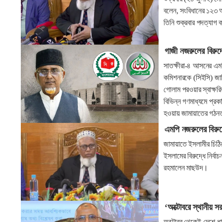
বলেন, সংবিধানের ১২৩ অনু
তিনি শুক্রবার পদত্যাগ
গাজী নজরুলের বিরুদ্
সাতক্ষীরা-৪ আসনের এমপি
কমিশনারকে (সিইসি) জান
গোলাম পরওয়ার স্বাক্ষর
বিভিন্ন গণমাধ্যমে প্র
হওয়ায় জামায়াতের গঠনতন্
এমপি নজরুলের বিরুদ
জামায়াতে ইসলামীর চিঠ
ইসলামের বিরুদ্ধে নির্ব
রহমালেন মাছউদ।
‘অক্টোবরে স্থানীয় 
অক্টোবর থেকেই দেশে ধাপে