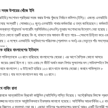
সহজ উপায়ের খোঁজে ইসি
ইডি) সংশোধন প্রক্রিয়া সহজ করার উপায় খুঁজছে নির্বাচন কমিশন (ইসি)। এজন্য এনআইডি
বলেছে সংস্থাটি। সোমবার (২২ জুন) এনআইডি শাখার কর্মকর্তারা এ তথ্য জানিয়েছেন। কর্মকর্তা
ক্রান্ত স্ট্যান্ডার্ড অপারেটিং প্রসিডিউর (এসওপি) পুনরায় সংশোধনের উদ্যোগ নেয়া হয়েছে।
্ধতিতে কোনো ত্রুটি রয়েছে কি না, থাকলে তার সমাধান কী হতে পারে—সেগুলো চিহ্নিত করে এ
য়েছে। এ লক্ষ্যে এনআইডি অনুবিভাগের পরিচালক (প্রশাসন ও অর্থ) এর নেতৃত্বে পাঁচ সদস্যের
হয়েছে।
কে হারিয়ে বাংলাদেশের ইতিহাস
বকাপে পাকিস্তানকে ২৩ রানে হারিয়েছে বাংলাদেশের মেয়েরা। এর আগে বৈশ্বিক কোনো আসরে
চ জয়ের রেকর্ড ছিল না। তবে এবার সে কীর্তি অর্জন করল নিগার সুলতালার দল।সাউদাম্পটনে ট
নামে বাংলাদেশ। ৬ উইকেটে হারিয়ে ১২৩ রানে থামে বাংলার মেয়েরা। জবাবে পাকিস্তান ৮
ে পারে। যার ফলে বাংলাদেশ জয় পায় ২৩ রানে।
ে নাহিদ রানা
রানাকে আন্তর্জাতিক ক্রিকেট কাউন্সিল (আইসিসি) শাস্তি দিয়েছে। অস্ট্রেলিয়ার বিপক্ষে প্রথ
্ঘনের দায়ে তাকে আনুষ্ঠানিকভাবে তিরস্কার জানানো হয়েছে। আইসিসির আচরণবিধির ২.৫ ধার
বিরুদ্ধে এ ব্যবস্থা নেয়া হয়। এছাড়া নাহিদের শৃঙ্খলাভঙ্গের রেকর্ডে আরও একটি ডিমেরিট পয়ে