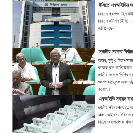
ইসিতে এনআইডির জরু
নির্বাচন প্রশিক্ষণ ইনস
নির্বাচন কমিশন (ইসি)
জানিয়েছেন।
স্থানীয় সরকার নির্বাচ
অবাধ, সুষ্ঠু ও নিরপেক্ষ
করেছে বলে জানিয়েছেন স
জাতীয় সংসদে লিখিত প্র
অংশগ্রহণমূলক এবং সুষ্ঠ
করেছে।
এনআইডি নবায়ন বাধ্
জাতীয় পরিচয়পত্র (এনআই
যদিও আইন ও বিধিমালায়
নির্ভুল ও হালনাগাদ রাখ