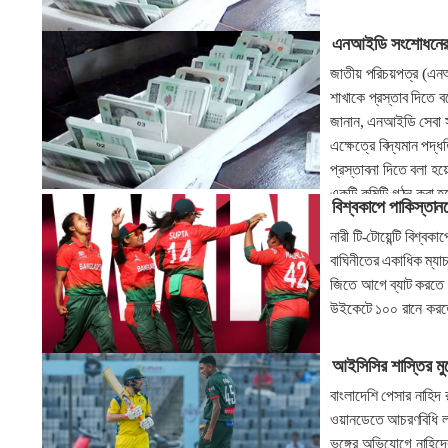
এনআইডি সংশোধনের 
জাতীয় পরিচয়পত্র (এনআ
শাখাকে প্রস্তাব দিতে 
জানান, এনআইডি সেবা সং
এক্ষেত্রে বিদ্যমান পদ
প্রস্তাবনা দিতে বলা হ
একটি কমিটি গঠন করা 
বিশ্বকাপে পাকিস্তান
নারী টি-টোয়েন্টি বিশ্
বাঘিনীতের একাধিক ম্যা
জিতে আগে ব্যাট করতে 
উইকেটে ১০০ রানে করত
আইসিসির শাস্তির মুখ
বাংলাদেশি পেসার নাহিদ 
ওয়ানডেতে আচরণবিধি লঙ
ভঙ্গের অভিযোগে নাহিদের 