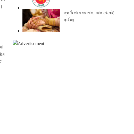
বে।
স্বর্ণের দামে বড় লাফ, আজ থেকেই
কার্যকর
য়া
িয়ে
ত