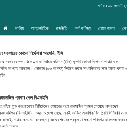
শনিবার ০৮ আগস্ট ২
জাতীয়
আন্তর্জাতিক
রাজনীতি
অর্থ-বাণিজ্য
শেয়ার বাজার
খে
াচনে সরকারের কোনো নির্দেশনা আসেনি: ইসি
নিয়ে সরকারের পক্ষ থেকে এখনো নির্বাচন কমিশন (ইসি) সুস্পষ্ট কোনো নির্দেশনা পায়নি বলে
 সচিব আখতার আহমেদ। সোমবার (০৩ আগস্ট) নির্বাচন ভবনে সাংবাদিকদের সঙ্গে আলাপকালে 
সচিব।
 কারসাজির প্রমাণ পেল বিএসইসি
্ত রহিমা ফুড করপোরেশন লিমিটেডের শেয়ারের দামে কারসাজির প্রমাণ পেয়েছে বাংলাদেশ
সচেঞ্জ কমিশন (বিএসইসি)। তদন্তে দেখা গেছে, একই ব্যক্তি একাধিক বিও (বেনিফিশিয়ারি ওনার্
র কাছেই শেয়ার কেনাবেচা করেছেন। এতে শেয়ারের প্রকৃত মালিকানা পরিবর্তন না হলেও বাজার
দা তৈরি হয়েছে।