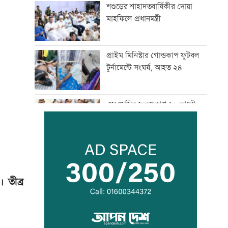
শশুড়ের শাহাদতবার্ষিকীর দোয়া
মাহফিলে প্রধানমন্ত্রী
প্রাইম মিনিস্টার গোল্ডকাপ ফুটবল
টুর্নামেন্টে সংঘর্ষ, আহত ২৪
এসএসসির ফলপ্রকাশ ১০ আগস্ট,
যেভাবে জানা যাবে
দরপত্র ছাড়াই ২০০ ইলেকট্রিক বাস
কেনার নীতিগত অনুমোদন
 তীব্র
তনু হত্যার আসামি সাবেক
সেনাসদস্য হাফিজুরকে
আত্মসমর্পণের নির্দেশ