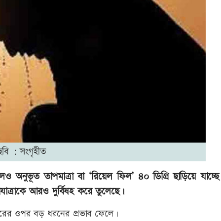
ছবি : সংগৃহীত
অনুভূত তাপমাত্রা বা ‘রিয়েল ফিল’ ৪০ ডিগ্রি ছাড়িয়ে যাচ্ছে।
বনযাত্রাকে আরও দুর্বিষহ করে তুলেছে।
শরীরের ওপর বড় ধরনের প্রভাব ফেলে।