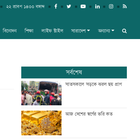
২২ শ্রাবণ ১৪৩৩ বঙ্গাব্দ
বিনোদন
শিক্ষা
লাইফ স্টাইল
সারাদেশ
অন্যান্য
সর্বশেষ
সাতসকালে সড়কে ঝরল ছয় প্রাণ
আজ দেশের স্বর্ণের ভরি কত