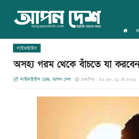
জ
লাইফস্টাইল
অসহ্য গরম থেকে বাঁচতে যা করবে
লাইফস্টাইল ডেস্ক, আপন দেশ
প্রকাশিত: ২৩:৫৮, ২১ মে ২০২৬