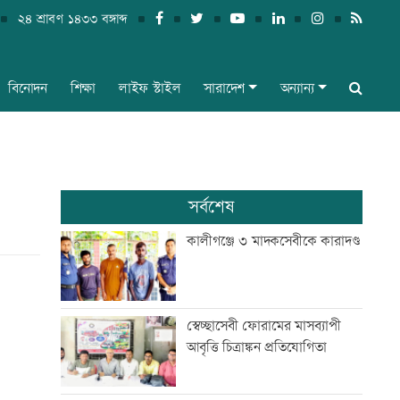
২৪ শ্রাবণ ১৪৩৩ বঙ্গাব্দ
বিনোদন
শিক্ষা
লাইফ স্টাইল
সারাদেশ
অন্যান্য
সর্বশেষ
কালীগঞ্জে ৩ মাদকসেবীকে কারাদণ্ড
স্বেচ্ছাসেবী ফোরামের মাসব্যাপী
আবৃত্তি চিত্রাঙ্কন প্রতিযোগিতা