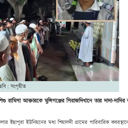
ছবি: সংগৃহীত
শু রামিসা আক্তারকে মুন্সিগঞ্জের সিরাজদিখানে তার দাদা-দাদির
র ইছাপুরা ইউনিয়নের মধ্য শিয়ালদী গ্রামের পারিবারিক কবরস্থান