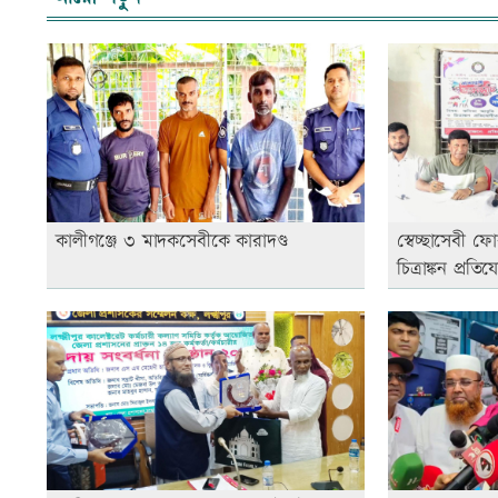
কালীগঞ্জে ৩ মাদকসেবীকে কারাদণ্ড
স্বেচ্ছাসেবী ফ
চিত্রাঙ্কন প্রতি