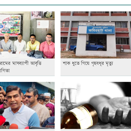
োরামের মাসব্যাপী আবৃত্তি
শাক ধুতে গিয়ে গৃহবধূর মৃত্যু
যোগিতা