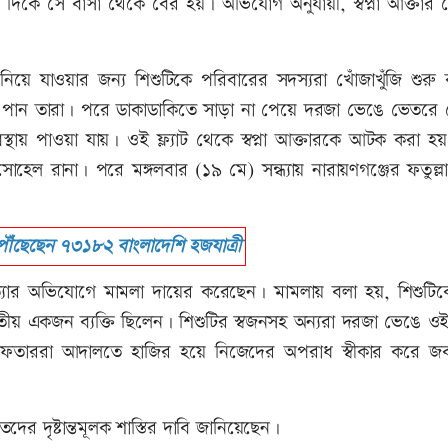
দিকে সে বাসা থেকে বের হয়। অভিযোগ অনুযায়ী, স্বপ্না আক্তার
ে যাওয়ার জন্য শিশুটিকে পরিবারের সদস্যরা খোঁজাখুঁজি শুরু
েখতে পান তারা। পরে ডাকাডাকিতে সাড়া না পেয়ে দরজা ভেঙে ভেতরে
অবস্থায় পাওয়া যায়। ওই ফ্ল্যাট থেকে স্বপ্না আক্তারকে আটক করা 
হেল রানা। পরে মঙ্গলবার (১৯ মে) সন্ধ্যায় নারায়ণগঞ্জের ফতুল্ল
ৌঁছেছেন ৭৩১৮২ বাংলাদেশি হজযাত্রী
হত্যার অভিযোগে মামলা দায়ের করেছেন। মামলায় বলা হয়, শিশুটি
ীয় একজন ব্যক্তি ছিলেন। শিশুটির স্বজনসহ অন্যরা দরজা ভেঙে ওই ফ
ফতাররা আদালতে হাজির হয়ে নিজেদের অপরাধ স্বীকার করে জবা
ের দৃষ্টান্তমূলক শাস্তির দাবি জানিয়েছেন।