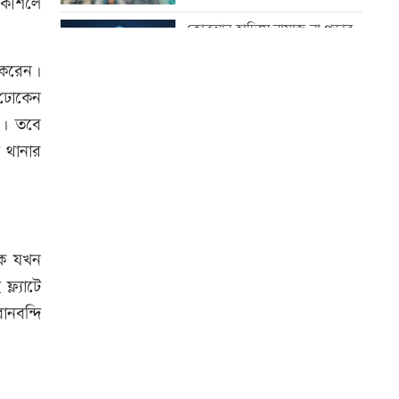
 কৌশলে
ঘটনায় তদন্ত কমিটি
কোরআন-হাদিসে নামাজ না পড়ার
শাস্তি
যুবদল নেতার মরদেহ গুমের চেষ্টা,
 করেন।
থানায় মামলা
 ঢোকেন
উত্থান-পতনের বাজারে আজ স্বর্ণের
হয়। তবে
ভরি কত
া থানার
দেশকে কী দিতে পারলাম, সেটিই
গুরুত্বপূর্ণ: প্রধানমন্ত্রী
আজ স্বর্ণ-রুপা যে দামে বিক্রি হচ্ছে
ভেজা চুলে ঘুমাচ্ছেন? জানুন এর
প্রভাব
কে যখন
বিশ্ব মাতৃদুগ্ধ দিবস আজ
্ল্যাটে
নবন্দি
আজ দেশে স্বর্ণের দাম বাড়ল নাকি
কমলো