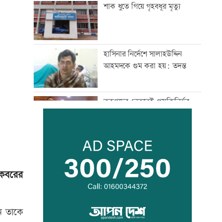
শাক ধুতে গিয়ে গৃহবধূর মৃত্যু
হাসিনার নির্দেশে সালাহউদ্দিন
আহমদকে গুম করা হয়: তদন্ত
তরুণদের নেতৃত্বেই প্রযুক্তিনির্ভর
উন্নয়ন হবে: তথ্যপ্রযুক্তিমন্ত্রী
লক্ষ্মীপুর জেলা প্রশাসনের ১৪
কর্মকর্তা-কর্মচারীর বিদায়ী সংবর্ধনা
 কবরের
সব শর্ত মেনে নিলে হরমুজ খুলবো:
ইরান
ে তাকে