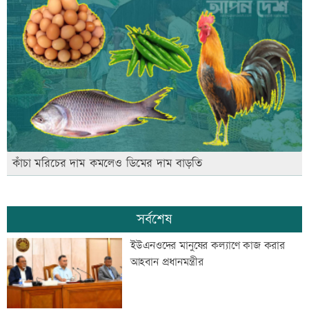
কাঁচা মরিচের দাম কমলেও ডিমের দাম বাড়তি
সর্বশেষ
ইউএনওদের মানুষের কল্যাণে কাজ করার
আহবান প্রধানমন্ত্রীর