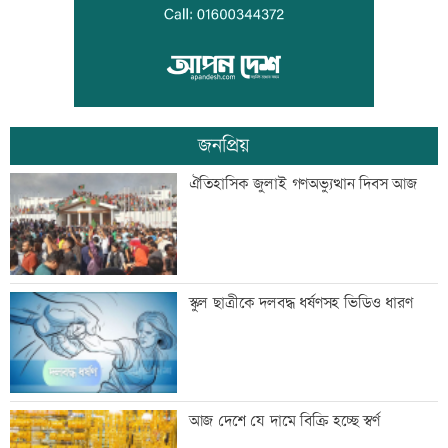
তরুণদের নেতৃত্বেই প্রযুক্তিনির্ভর উন্নয়ন হবে:
তথ্যপ্রযুক্তিমন্ত্রী
জনপ্রিয়
লক্ষ্মীপুর জেলা প্রশাসনের ১৪ কর্মকর্তা-
ঐতিহাসিক জুলাই গণঅভ্যুত্থান দিবস আজ
কর্মচারীর বিদায়ী সংবর্ধনা
সব শর্ত মেনে নিলে হরমুজ খুলবো: ইরান
স্কুল ছাত্রীকে দলবদ্ধ ধর্ষণসহ ভিডিও ধারণ
মেসির বাবা মারা গেছেন
আজ দেশে যে দামে বিক্রি হচ্ছে স্বর্ণ