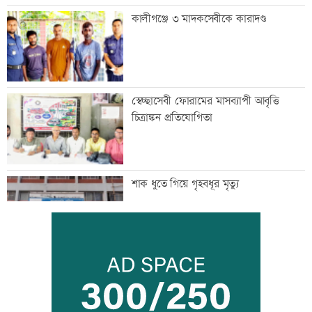
কালীগঞ্জে ৩ মাদকসেবীকে কারাদণ্ড
স্বেচ্ছাসেবী ফোরামের মাসব্যাপী আবৃত্তি
চিত্রাঙ্কন প্রতিযোগিতা
শাক ধুতে গিয়ে গৃহবধূর মৃত্যু
হাসিনার নির্দেশে সালাহউদ্দিন আহমদকে গুম
করা হয়: তদন্ত