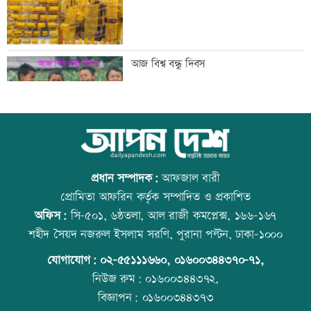
বিএনপি গণমাধ্যমের স্বাধীনতায় বিশ্বাস করে:
আজ বিশ্ব বন্ধু দিবস
প্রতিমন্ত্রী টুকু
তিস্তা মহাপরিকল্পনার কাজ শিগগিরই শুরু
কোরআন-হাদিসে নামাজ না পড়ার শাস্তি
হচ্ছে: প্রতিমন্ত্রী ফরহাদ
প্রধান সম্পাদক:
আফজাল বারী
প্রোমিতা আফরিন কর্তৃক সম্পাদিত ও প্রকাশিত
অফিস:
সি-৫০১, ৬ষ্ঠতলা, আল রাজী কমপ্লেক্স, ১৬৬-১৬৭
অতিরিক্ত মদপানে এক ব্যক্তির মৃত্যু
উত্থান-পতনের বাজারে আজ স্বর্ণের ভরি কত
শহীদ সৈয়দ নজরুল ইসলাম সরণি, পুরানা পল্টন, ঢাকা-১০০০
যোগাযোগ:
০২-৫৫১১১৬৬০
,
০১৬০০৩৪৪৩৭০-৭১,
নিউজ রুম:
০১৬০০৩৪৪৩৭২,
বিজ্ঞাপন:
০১৬০০৩৪৪৩৭৩
ইবির গবেষণাপত্র প্রত্যাহারের ঘটনায় তদন্ত