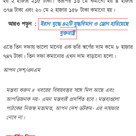
হয় ২ হাজার ২১৫ টাকা। তারপর ১৬ মে কমানো হয় ৪ হাজার
৩৭৪ টাকা এবং ২০ মে ২ হাজার ১৫৮ টাকা কমানো হয়।
আরও পড়ুন :
ইরান যুদ্ধে ৪২টি যুদ্ধবিমান ও ড্রোন হারিয়েছে
যুক্তরাষ্ট্র
এতে তিন দফায় ভালো মানের এক ভরি স্বর্ণের দাম কমে ৮ হাজার
৭৪৭ টাকা। তিন দফা কমানোর এখন দাম বাড়ানো হলো।
আপন দেশ/এনএম
মন্তব্য করুন # খবরের বিষয়বস্তুর সঙ্গে মিল আছে এবং
আপত্তিজনক নয়- এমন মন্তব্যই প্রদর্শিত হবে। মন্তব্যগুলো
পাঠকের নিজস্ব মতামত, আপন দেশ ডটকম- এর দায়ভার
নেবে না।