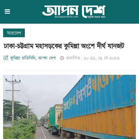
সারাদেশ
ঢাকা-চট্টগ্রাম মহাসড়কের কুমিল্লা অংশে দীর্ঘ যানজট
কুমিল্লা প্রতিনিধি, আপন দেশ
প্রকাশিত: ১০:২১, ২১ মে ২০২৬