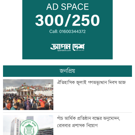
‘দেশ পরিচালনায় সরকার ব্যর্থ হলে তখন
সমালোচনা করবেন’
স্থগিত আলিম পরীক্ষার বিষয়সমূহের সূচি
প্রকাশ
জনপ্রিয়
বিপিএলে খেলতে চায় শ্রীলঙ্কার ফ্র্যাঞ্চাইজি
ঐতিহাসিক জুলাই গণঅভ্যুত্থান দিবস আজ
বাঁশখালীতে প্রধানমন্ত্রী
পাঁচ আর্থিক প্রতিষ্ঠান বন্ধের অনুমোদন,
রোববার প্রশাসক নিয়োগ