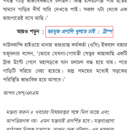
পর্যন্ত গাড়ি স্বাভাবিকভাবে চলছিল। কিন্তু ইলিয়টগঞ্জ পার হতেই
সামনে গাড়ির দীর্ঘ সারি দেখতে পাই। সকাল ৭টা থেকে এক
জায়গাতেই বসে আছি।’
আরও পড়ুন :
হরমুজ প্রণালি খুলতে চাই : ট্রাম্প
দাউদকান্দি হাইওয়ে থানার ভারপ্রাপ্ত কর্মকর্তা (ওসি) ইকবাল বাহার
মজুমদার বলেন, ‘ভোরে মেঘনা-গোমতী সেতুর কাছাকাছি একটি
ট্রাক উল্টে গেলে মহাসড়কে যান চলাচল বন্ধ হয়ে যায়। পরে
গাড়িটি সরিয়ে নেয়া হয়েছে। অল্প সময়ের মধ্যেই সড়কের
পরিস্থিতি স্বাভাবিক হয়ে আসবে।’
আপন দেশ/এনএম
মন্তব্য করুন # খবরের বিষয়বস্তুর সঙ্গে মিল আছে এবং
আপত্তিজনক নয়- এমন মন্তব্যই প্রদর্শিত হবে। মন্তব্যগুলো
পাঠকের নিজস্ব মতামত, আপন দেশ ডটকম- এর দায়ভার