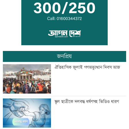
স্বেচ্ছাসেবী ফোরামের মাসব্যাপী আবৃত্তি
চিত্রাঙ্কন প্রতিযোগিতা
জনপ্রিয়
শাক ধুতে গিয়ে গৃহবধূর মৃত্যু
ঐতিহাসিক জুলাই গণঅভ্যুত্থান দিবস আজ
হাসিনার নির্দেশে সালাহউদ্দিন আহমদকে গুম
স্কুল ছাত্রীকে দলবদ্ধ ধর্ষণসহ ভিডিও ধারণ
করা হয়: তদন্ত