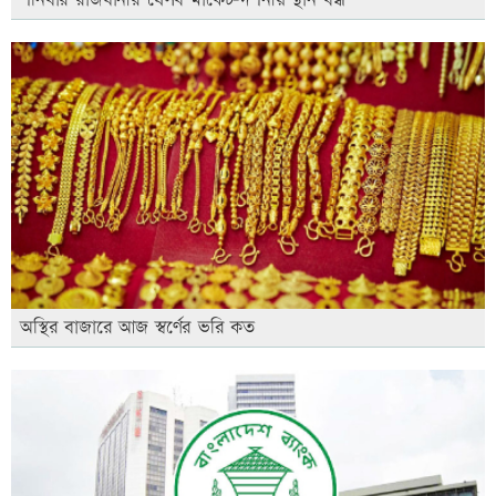
শনিবার রাজধানীর যেসব মার্কেট-দর্শনীয় স্থান বন্ধ
অস্থির বাজারে আজ স্বর্ণের ভরি কত