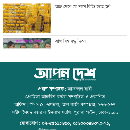
তরুণদের নেতৃত্বেই প্রযুক্তিনির্ভর উন্নয়ন হবে:
আজ দেশে যে দামে বিক্রি হচ্ছে স্বর্ণ
তথ্যপ্রযুক্তিমন্ত্রী
লক্ষ্মীপুর জেলা প্রশাসনের ১৪ কর্মকর্তা-
আজ বিশ্ব বন্ধু দিবস
কর্মচারীর বিদায়ী সংবর্ধনা
সব শর্ত মেনে নিলে হরমুজ খুলবো: ইরান
কোরআন-হাদিসে নামাজ না পড়ার শাস্তি
প্রধান সম্পাদক:
আফজাল বারী
প্রোমিতা আফরিন কর্তৃক সম্পাদিত ও প্রকাশিত
অফিস:
সি-৫০১, ৬ষ্ঠতলা, আল রাজী কমপ্লেক্স, ১৬৬-১৬৭
মেসির বাবা মারা গেছেন
উত্থান-পতনের বাজারে আজ স্বর্ণের ভরি কত
শহীদ সৈয়দ নজরুল ইসলাম সরণি, পুরানা পল্টন, ঢাকা-১০০০
যোগাযোগ:
০২-৫৫১১১৬৬০
,
০১৬০০৩৪৪৩৭০-৭১,