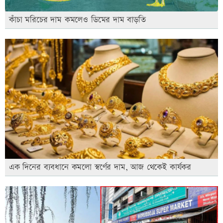
কাঁচা মরিচের দাম কমলেও ডিমের দাম বাড়তি
এক দিনের ব্যবধানে কমলো স্বর্ণের দাম, আজ থেকেই কার্যকর