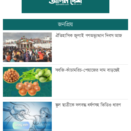
জনপ্রিয়
বিয়ে না করার কারণ জানালেন আমিশা
ঐতিহাসিক জুলাই গণঅভ্যুত্থান দিবস আজ
আওয়ামী লীগের সঙ্গে গণতন্ত্র যায় না: মির্জা
সবজি-কাঁচামরিচ-পেয়াজের দাম বাড়ছেই
ফখরুল
ডেপুটি ম্যানেজার চেয়ে ব্র্যাকে নিয়োগ
স্কুল ছাত্রীকে দলবদ্ধ ধর্ষণসহ ভিডিও ধারণ