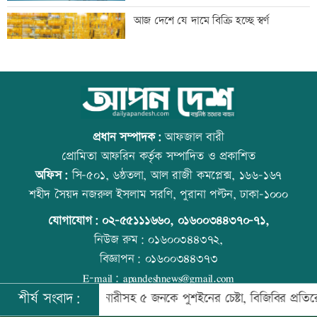
‘আমার স্বপ্ন আপনাদের কাছে দিয়ে গেলাম’
আজ দেশে যে দামে বিক্রি হচ্ছে স্বর্ণ
মেহেরপুর সীমান্তে নারীসহ ৫ জনকে পুশইনের
আজ বিশ্ব বন্ধু দিবস
চেষ্টা, বিজিবির প্রতিরোধে ব্যর্থ
প্রধান সম্পাদক:
আফজাল বারী
প্রোমিতা আফরিন কর্তৃক সম্পাদিত ও প্রকাশিত
অফিস:
সি-৫০১, ৬ষ্ঠতলা, আল রাজী কমপ্লেক্স, ১৬৬-১৬৭
থাইল্যান্ডে ১৪ বছরের শিক্ষার্থীর গুলিতে নিহত
প্রতিমন্ত্রীকে ঘিরে ভাইরাল ভিডিওতে ছবি
শহীদ সৈয়দ নজরুল ইসলাম সরণি, পুরানা পল্টন, ঢাকা-১০০০
৬
জুড়ে অপপ্রচার: এলিন
যোগাযোগ:
০২-৫৫১১১৬৬০
,
০১৬০০৩৪৪৩৭০-৭১,
নিউজ রুম:
০১৬০০৩৪৪৩৭২,
বিজ্ঞাপন:
০১৬০০৩৪৪৩৭৩
জাপানে ধেয়ে আসছে ঘূর্ণিঝড় ডলফিন
কোরআন-হাদিসে নামাজ না পড়ার শাস্তি
E-mail:
apandeshnews@gmail.com
শীর্ষ সংবাদ:
েরপুর সীমান্তে নারীসহ ৫ জনকে পুশইনের চেষ্টা, বিজিবির প্রতিরোধে ব্যর্থ
©
২০২৬ |
আপন দেশ ডটকম
কর্তৃক সর্বসত্ব ® সংরক্ষিত | উন্নয়নে