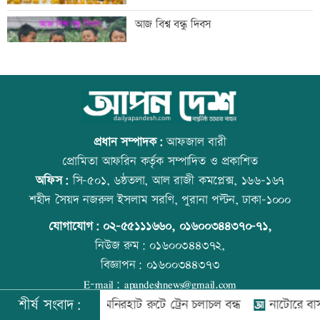
ব্যাংক এশিয়াতে নিয়োগ বিজ্ঞপ্তি
আজ বিশ্ব বন্ধু দিবস
‘শেখ হাসিনার রাজনৈতিক তৎপরতার দায়
উত্থান-পতনের বাজারে আজ স্বর্ণের ভরি কত
ভারত এড়াতে পারে না’
প্রধান সম্পাদক:
আফজাল বারী
প্রোমিতা আফরিন কর্তৃক সম্পাদিত ও প্রকাশিত
অফিস:
সি-৫০১, ৬ষ্ঠতলা, আল রাজী কমপ্লেক্স, ১৬৬-১৬৭
‘আরেকটি বিশ্বকাপ খেলার সামর্থ্য নেই’
কোরআন-হাদিসে নামাজ না পড়ার শাস্তি
শহীদ সৈয়দ নজরুল ইসলাম সরণি, পুরানা পল্টন, ঢাকা-১০০০
যোগাযোগ:
০২-৫৫১১১৬৬০
,
০১৬০০৩৪৪৩৭০-৭১,
নিউজ রুম:
০১৬০০৩৪৪৩৭২,
বিজ্ঞাপন:
০১৬০০৩৪৪৩৭৩
আমিরাতে ঈদে মিলাদুন্নবী ও জাতীয় দিবসের
আজ স্বর্ণ-রুপা যে দামে বিক্রি হচ্ছে
E-mail:
apandeshnews@gmail.com
ছুটি ঘোষণা
শীর্ষ সংবাদ:
রংপুর-লালমনিরহাট রুটে ট্রেন চলাচল বন্ধ
নাটোরে বাস-ভুটভুটির
©
২০২৬ |
আপন দেশ ডটকম
কর্তৃক সর্বসত্ব ® সংরক্ষিত | উন্নয়নে