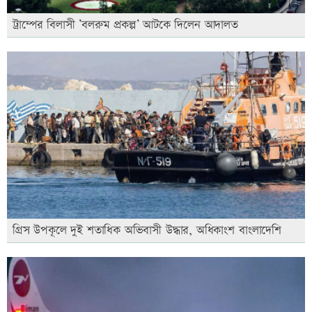
ট্রাম্পের বিলাসী ’বলরুম প্রকল্প’ আটকে দিলেন আদালত
গ্রিস উপকূলে দুই শতাধিক অভিবাসী উদ্ধার, অধিকাংশ বাংলাদেশি