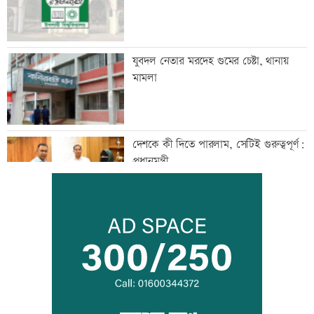
যুবদল নেতার মরদেহ গুমের চেষ্টা, থানায়
মামলা
দেশকে কী দিতে পারলাম, সেটিই গুরুত্বপূর্ণ:
প্রধানমন্ত্রী
ভেজা চুলে ঘুমাচ্ছেন? জানুন এর প্রভাব
যুক্তরাষ্ট্রে এক মাসে ৫১ হাজার অভিবাসী