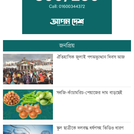
আওয়ামী লীগের সঙ্গে গণতন্ত্র যায় না: মির্জা
ফখরুল
জনপ্রিয়
ডেপুটি ম্যানেজার চেয়ে ব্র্যাকে নিয়োগ
ঐতিহাসিক জুলাই গণঅভ্যুত্থান দিবস আজ
‘আমার স্বপ্ন আপনাদের কাছে দিয়ে গেলাম’
সবজি-কাঁচামরিচ-পেয়াজের দাম বাড়ছেই
মেহেরপুর সীমান্তে নারীসহ ৫ জনকে পুশইনের
স্কুল ছাত্রীকে দলবদ্ধ ধর্ষণসহ ভিডিও ধারণ
চেষ্টা, বিজিবির প্রতিরোধে ব্যর্থ