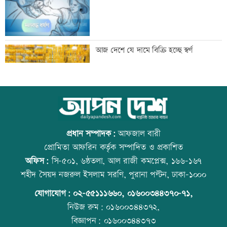
থাইল্যান্ডে ১৪ বছরের শিক্ষার্থীর গুলিতে নিহত
আজ দেশে যে দামে বিক্রি হচ্ছে স্বর্ণ
৬
জাপানে ধেয়ে আসছে ঘূর্ণিঝড় ডলফিন
আজ বিশ্ব বন্ধু দিবস
প্রধান সম্পাদক:
আফজাল বারী
প্রোমিতা আফরিন কর্তৃক সম্পাদিত ও প্রকাশিত
অফিস:
সি-৫০১, ৬ষ্ঠতলা, আল রাজী কমপ্লেক্স, ১৬৬-১৬৭
কাঁচা মরিচের দাম কমলেও ডিমের দাম
প্রতিমন্ত্রীকে ঘিরে ভাইরাল ভিডিওতে ছবি
শহীদ সৈয়দ নজরুল ইসলাম সরণি, পুরানা পল্টন, ঢাকা-১০০০
বাড়তি
জুড়ে অপপ্রচার: এলিন
যোগাযোগ:
০২-৫৫১১১৬৬০
,
০১৬০০৩৪৪৩৭০-৭১,
নিউজ রুম:
০১৬০০৩৪৪৩৭২,
বিজ্ঞাপন:
০১৬০০৩৪৪৩৭৩
নারী এশিয়া কাপে সহজ গ্রুপে বাংলাদেশ