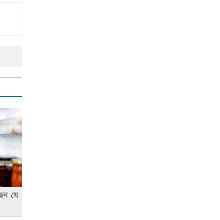
রাজধানীতে ট্রেনের ধাক্কায়
শিক্ষার্থীসহ নিহত ৪
আনসার-ভিডিপির উদ্যোগে সড়ক
সংস্কার
স্বর্ণের দামে বড় লাফ, আজ থেকেই
কার্যকর
‘জুলাই গণ-অভ্যুত্থান’ দিবসের ছুটি
যারা পাবেন না
ছেন যে
তুচ্ছ ঘটনায় বাকৃবির দুই হলের