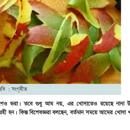
ছবি : সংগৃহীত
ষ্টিগুণেও ভরা। তবে শুধু আম নয়, এর খোসাতেও রয়েছে নানা 
 হন। কিন্তু বিশেষজ্ঞরা বলছেন, বর্তমান সময়ে আমের খোসা 