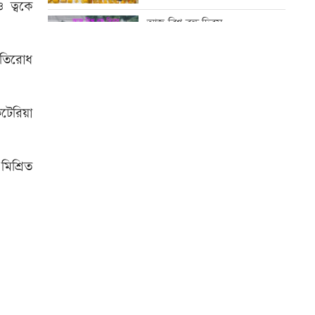
বিএসএফের, প্রতিহত করল বিজিবি
 ত্বকে
আজ বিশ্ব বন্ধু দিবস
এসএসসির ফলাফল সোমবার,
রতিরোধ
যেভাবে পাবে পরীক্ষার্থীরা
কোরআন-হাদিসে নামাজ না পড়ার
শাস্তি
টেরিয়া
সিঙ্গাপুর গেলেন পররাষ্ট্র প্রতিমন্ত্রী
আজ স্বর্ণ-রুপা যে দামে বিক্রি হচ্ছে
িশ্রিত
মাতারবাড়ি পৌঁছেছেন প্রধানমন্ত্রী
আজ দেশে স্বর্ণের দাম বাড়ল নাকি
কমলো
ইউএস-বাংলা এয়ারলাইন্সে নিয়োগ
বিজ্ঞপ্তি