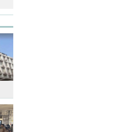
দাম বাড়তি
‘জুলাই গণ-অভ্যুত্থান’ দিবসের ছুটি
যারা পাবেন না