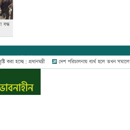
া বন্ধ
যোগাযোগ:
০২-৫৫১১১৬৬০
,
০১৬০০৩৪৪৩৭০-৭১,
চ্ছে: প্রধানমন্ত্রী
দেশ পরিচালনায় ব্যর্থ হলে তখন সমালোচনা করবে
নিউজ রুম:
০১৬০০৩৪৪৩৭২,
বিজ্ঞাপন:
০১৬০০৩৪৪৩৭৩
E-mail:
apandeshnews@gmail.com
স.কম