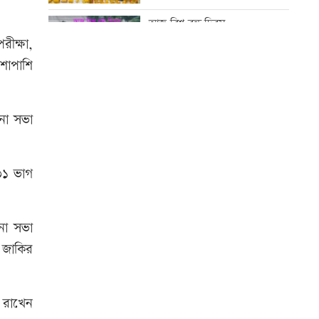
পেছালো শুনানি
আজ বিশ্ব বন্ধু দিবস
ীক্ষা,
‘দেশ পরিচালনায় সরকার ব্যর্থ হলে
শাপাশি
তখন সমালোচনা করবেন’
কোরআন-হাদিসে নামাজ না পড়ার
শাস্তি
চনা সভা
স্থগিত আলিম পরীক্ষার বিষয়সমূহের
সূচি প্রকাশ
আজ স্বর্ণ-রুপা যে দামে বিক্রি হচ্ছে
 ৩১ ভাগ
বিপিএলে খেলতে চায় শ্রীলঙ্কার
ফ্র্যাঞ্চাইজি
চনা সভা
আজ দেশে স্বর্ণের দাম বাড়ল নাকি
কমলো
. জাকির
ইউএস-বাংলা এয়ারলাইন্সে নিয়োগ
য রাখেন
বিজ্ঞপ্তি