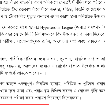
লা হয় ‘নীরব ঘাতক’। কারণ অধিকাংশ ক্ষেত্রেই দীর্ঘদিন ধরে শরীর
রিত উচ্চ রক্তচাপ ধীরে ধীরে হৃদযন্ত্র, মস্তিষ্ক, কিডনি ও চোখের ম
 ও স্ট্রোকজনিত মৃত্যুর অন্যতম প্রধান কারণ হলো অনিয়ন্ত্রিত উচ্চ র
যে ১৪ মে ২০০৫ সালে World Hypertension League (WHL) সর্বপ্রথম বিশ
তি বছর ১৭ মে দিনটি নিয়মিতভাবে বিশ্ব উচ্চ রক্তচাপ দিবস হিসেব
রীক্ষা, সচেতনতামূলক র‍্যালি, আলোচনা সভা এবং স্বাস্থ্যসেবা কা
ণ গ্রহণ, শারীরিক পরিশ্রম কমে যাওয়া, ধূমপান, মানসিক চাপ ও অনিয়
ুধু বয়স্ক নয়, তরুণদের মধ্যেও এ রোগের প্রবণতা উদ্বেগজনক হারে
োগটি সম্পর্কে জানতে পারেন না।
পন অত্যন্ত গুরুত্বপূর্ণ। নিয়মিত ব্যায়াম, পরিমিত ও পুষ্টিকর খাবার
থেকে দূরে থাকা এবং পর্যাপ্ত ঘুম নিশ্চিত করলে এ রোগের ঝুঁকি অ
্তচাপ পরীক্ষা করার পরামর্শ দিয়েছেন বিশেষজ্ঞরা।