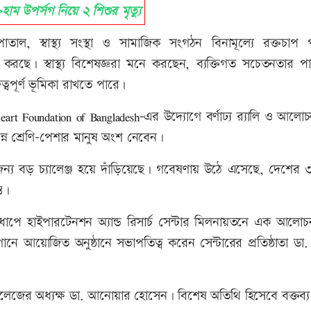
 উপর্সগ নিয়ে ২ শিশুর মৃত্যু
াল, স্বাস্থ্য সংস্থা ও সামাজিক সংগঠন বিনামূল্যে রক্তচাপ পর
রছে। স্বাস্থ্য বিশেষজ্ঞরা মনে করছেন, ব্যক্তিগত সচেতনতার পা
্বপূর্ণ ভূমিকা রাখতে পারে।
eart Foundation of Bangladesh-এর উদ্যোগে বর্ণাঢ্য র‍্যালি ও আলো
বিভিন্ন শ্রেণি-পেশার মানুষ অংশ নেবেন।
্য বড় চ্যালেঞ্জ হয়ে দাঁড়িয়েছে। গবেষণায় উঠে এসেছে, দেশের
্ত।
র ধাপে হাইপারটেনশন অ্যান্ড রিসার্চ সেন্টার মিলনায়তনে এক আলো
লোগানে আয়োজিত অনুষ্ঠানে সভাপতিত্ব করেন সেন্টারের প্রতিষ্ঠাতা ডা
কলেজের অধ্যক্ষ ডা. আনোয়ার হোসেন। বিশেষ অতিথি হিসেবে বক্তব্