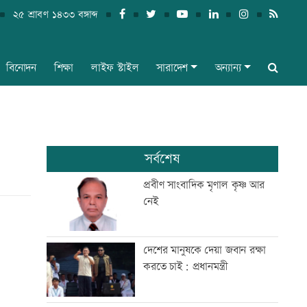
২৫ শ্রাবণ ১৪৩৩ বঙ্গাব্দ
বিনোদন
শিক্ষা
লাইফ স্টাইল
সারাদেশ
অন্যান্য
সর্বশেষ
প্রবীণ সাংবাদিক মৃণাল কৃষ্ণ আর
নেই
দেশের মানুষকে দেয়া জবান রক্ষা
করতে চাই: প্রধানমন্ত্রী