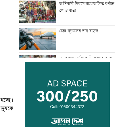
আদিবাসী দিবসে রাঙামাটিতে বর্ণাঢ্য
শোভাযাত্রা
জেট ফুয়েলের দাম বাড়ল
শোকাহত মেসিকে ডি পলের গোল
উৎসর্গ
নোয়াখালী-লক্ষ্মীপুরে সরবরাহ বন্ধ
হচ্ছে।
ানুষকে
সালমান শাহ হত্যা মামলায় ডন
গ্রেফতার