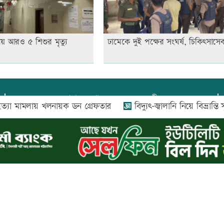
য়ে আরও ৫ শিশুর মৃত্যু
ঢামেকে দুই পক্ষের সংঘর্ষ, চিকিৎসাসেব
প্রধান সম্পাদক:
আফজাল বারী
লায় খলনায়ক ডন গ্রেফতার
বিদ্যুৎ-জ্বালানি নিয়ে বিভ্রান্তি সৃষ্টি করা হ
প্রোমিতা আফরিন কর্তৃক সম্পাদিত ও প্রকাশিত
অফিস:
সি-৫০১, ৬ষ্ঠতলা, আল রাজী কমপ্লেক্স, ১৬৬-১৬৭
শহীদ সৈয়দ নজরুল ইসলাম সরণি, পুরানা পল্টন, ঢাকা-১০০০
০২৬ |
আপন দেশ ডটকম
কর্তৃক সর্বসত্ব ® সংরক্ষিত | উন্নয়নে
ইমিথমেকার