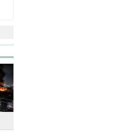
লতিফ সিদ্দিকীকে কারাগারে
পাঠানোর নির্দেশ
আজ স্বর্ণ-রুপা যে দামে বিক্রি হচ্ছে
আজ দেশে স্বর্ণের দাম বাড়ল নাকি
কমলো
আনসার-ভিডিপির উদ্যোগে সড়ক
সংস্কার
স্কুল ছাত্রীকে দলবদ্ধ ধর্ষণসহ ভিডিও