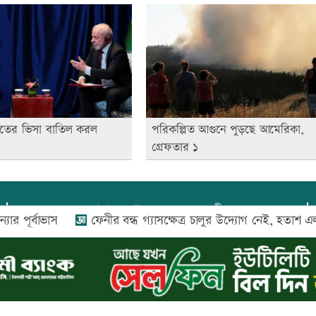
ট্রদূতের ভিসা বাতিল করল
পরিকল্পিত আগুনে পুড়ছে আমেরিকা,
গ্রেফতার ১
প্রধান সম্পাদক:
আফজাল বারী
াভাস
ফেনীর বন্ধ গ্যাসক্ষেত্র চালুর উদ্যোগ নেই, হতাশ এলাকাবাসী
প্রোমিতা আফরিন কর্তৃক সম্পাদিত ও প্রকাশিত
অফিস:
সি-৫০১, ৬ষ্ঠতলা, আল রাজী কমপ্লেক্স, ১৬৬-১৬৭
শহীদ সৈয়দ নজরুল ইসলাম সরণি, পুরানা পল্টন, ঢাকা-১০০০
০২৬ |
আপন দেশ ডটকম
কর্তৃক সর্বসত্ব ® সংরক্ষিত | উন্নয়নে
ইমিথমেকার