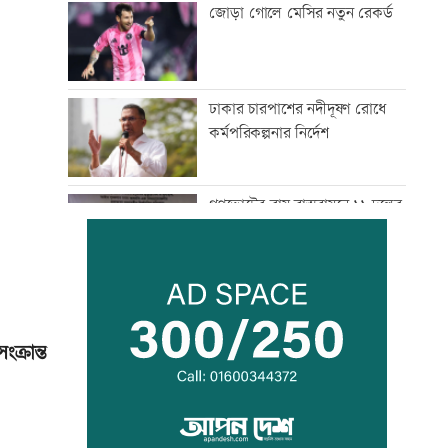
জোড়া গোলে মেসির নতুন রেকর্ড
ঢাকার চারপাশের নদীদূষণ রোধে
কর্মপরিকল্পনার নির্দেশ
গণভোটের রায় বাস্তবায়নে ১১ দলের
লংমার্চের ঘোষণা
এসবিএসি ব্যাংকের কর্পোরেট
পরিচালকের শেয়ার বিক্রির ঘোষণা
ক্রান্ত
পোলট্রি মুরগির মাংসে মাত্রাতিরিক্ত
অ্যান্টিমাইক্রোবিয়াল