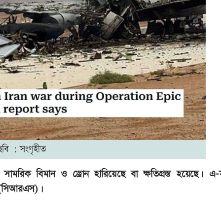
ছবি : সংগৃহীত
টি সামরিক বিমান ও ড্রোন হারিয়েছে বা ক্ষতিগ্রস্ত হয়েছে। এ-সং
িস (সিআরএস)।