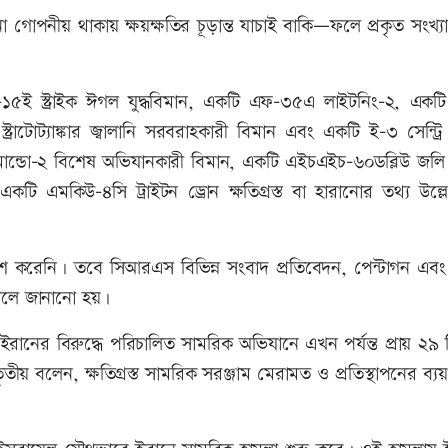
গোপনীয় থাকায় ক্ষয়ক্ষতির চূড়ান্ত যাচাই বাকি—ফলে প্রকৃত সংখ্
ফ-১৫ই স্ট্রাইক ঈগল যুদ্ধবিমান, একটি এফ-৩৫এ লাইটনিং-২, একট
ট্রাটোট্যাঙ্কার জ্বালানি সরবরাহকারী বিমান এবং একটি ই-৩ সেন্ট্
মান্ডো-২ বিশেষ অভিযানকারী বিমান, একটি এইচএইচ-৬০ডব্লিউ জলি গ
কটি এমকিউ-৪সি ট্রাইটন ড্রোন ক্ষতিগ্রস্ত বা হারানোর তথ্য উল্
প্রকাশ করেনি। তবে সিআরএস বিভিন্ন সংবাদ প্রতিবেদন, পেন্টাগন এবং 
ে বলে জানানো হয়।
ানের বিরুদ্ধে পরিচালিত সামরিক অভিযানে এখন পর্যন্ত প্রায় ২৯ 
তৃতীয় বলেন, ক্ষতিগ্রস্ত সামরিক সরঞ্জাম মেরামত ও প্রতিস্থাপনের ব্য