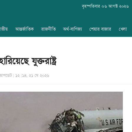
বৃহস্পতিবার ০৬ আগস্ট ২০২৬
াতীয়
আন্তর্জাতিক
রাজনীতি
অর্থ-বাণিজ্য
শেয়ার বাজার
খেলা
রিয়েছে যুক্তরাষ্ট্র
আপডেট: ১২:১৪, ২১ মে ২০২৬