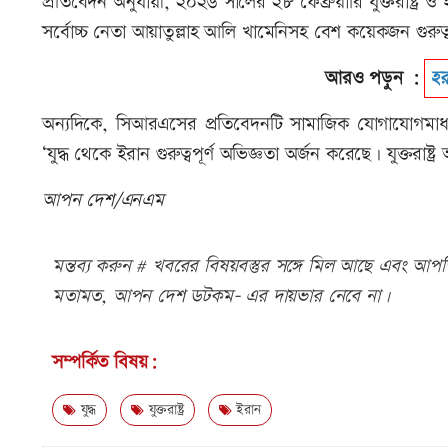
প্রতিবেদন অনুযায়ী, ২০২৬ সালের ২৮ ফেব্রুয়ারি যুক্তরাষ্ট
সর্বোচ্চ নেতা আয়াতুল্লাহ আলি খামেনিসহ বেশ কয়েকজন গুরুত্ব
আরও পড়ুন :
হর
অন্যদিকে, সিআরএসের প্রতিবেদনটি সামাজিক যোগাযোগমাধ্যম
‘যুদ্ধ থেকে ইরান গুরুত্বপূর্ণ অভিজ্ঞতা অর্জন করেছে। যুক্তরা
আপন দেশ/এনএম
মন্তব্য করুন # খবরের বিষয়বস্তুর সঙ্গে মিল আছে এবং আপত্ত
মতামত, আপন দেশ ডটকম- এর দায়ভার নেবে না।
সম্পর্কিত বিষয়:
যুদ্ধ
যুক্তরাষ্ট্র
ইরান