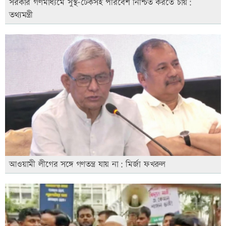
সরকার গণমাধ্যমে সুস্থ-টেকসই পরিবেশ নিশ্চিত করতে চায়:
তথ্যমন্ত্রী
আওয়ামী লীগের সঙ্গে গণতন্ত্র যায় না: মির্জা ফখরুল