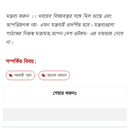
মন্তব্য করুন ।। খবরের বিষয়বস্তুর সঙ্গে মিল আছে এবং
আপত্তিজনক নয়- এমন মন্তব্যই প্রদর্শিত হবে। মন্তব্যগুলো
পাঠকের নিজস্ব মতামত,আপন দেশ ডটকম- এর দায়ভার নেবে
না।
সম্পর্কিত বিষয়:
সরস্বতী পূজা
তারেক রহমান
শেয়ার করুনঃ