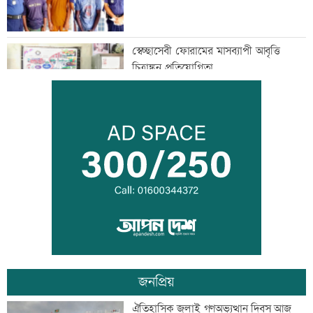
স্বেচ্ছাসেবী ফোরামের মাসব্যাপী আবৃত্তি
চিত্রাঙ্কন প্রতিযোগিতা
শাক ধুতে গিয়ে গৃহবধূর মৃত্যু
হাসিনার নির্দেশে সালাহউদ্দিন আহমদকে গুম
করা হয়: তদন্ত
জনপ্রিয়
তরুণদের নেতৃত্বেই প্রযুক্তিনির্ভর উন্নয়ন হবে:
ঐতিহাসিক জুলাই গণঅভ্যুত্থান দিবস আজ