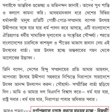
সবাইকে আন্তরিক শুভেচ্ছা ও অভিনন্দন জানাই। তাদের সুখ শান্তি
ও কল্যাণ কামনা করি। আবহমানকাল ধরে দেশের বিভিন্ন
ধর্মাবলম্বী মানুষ প্রতিটি গোষ্ঠী-গোত্র-সম্প্রদায় ব্যাপক উৎসাহ
উদ্দীপনার সঙ্গে যার যার ধর্ম পালন করে আসছে, এটি বাংলাদেশে
ঐতিহ্যগত ধর্মীয় সামাজিক মূল্যবোধ ও সংস্কৃতির সৌন্দর্য্য। শরতে
বাংলাদেশের চারদিকে কাশফুল ও শীতের আভাস জানান দেয় এই
উৎসবের বার্তা। আর উৎসব হচ্ছে অন্ধকারের গহন থেকে
আলোকের উদ্ভাসন।
তিনি বলেন, দেশের হিন্দু সম্প্রদায়ের প্রতি আমার আহবান,
আপনারা উৎসাহ উদ্দীপনা সহকারে নিশ্চিন্তে নিরাপদে সারাদেশে
উৎসব আনন্দ উদযাপন করুন। সৌহার্দ্য- সম্প্রীতির বার্তা ছড়িয়ে
দিন। আমি ও আমার দল বিএনপি বিশ্বাস করে— ধর্ম যার যার,
রাষ্ট্র সবার। ধর্ম যার যার, নিরাপত্তা পাবার অধিকার সবার।
আরও পড়ুন>>>
দুর্গাপূজাকে নস্যাৎ করতে ষড়যন্ত্র হচ্ছে: রিজভী