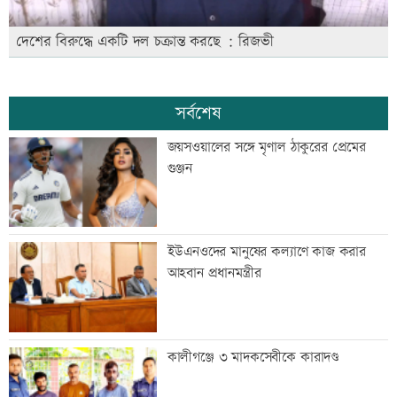
দেশের বিরুদ্ধে একটি দল চক্রান্ত করছে : রিজভী
সর্বশেষ
জয়সওয়ালের সঙ্গে মৃণাল ঠাকুরের প্রেমের
গুঞ্জন
ইউএনওদের মানুষের কল্যাণে কাজ করার
আহবান প্রধানমন্ত্রীর
কালীগঞ্জে ৩ মাদকসেবীকে কারাদণ্ড