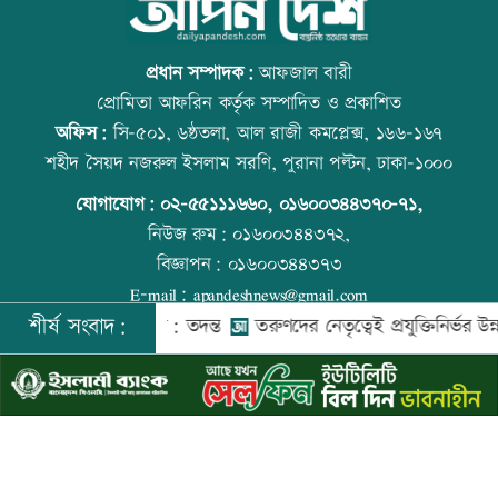
বিএনপি গণমাধ্যমের স্বাধীনতায় বিশ্বাস করে:
কোরআন-হাদিসে নামাজ না পড়ার শাস্তি
প্রতিমন্ত্রী টুকু
প্রধান সম্পাদক:
আফজাল বারী
প্রোমিতা আফরিন কর্তৃক সম্পাদিত ও প্রকাশিত
অফিস:
সি-৫০১, ৬ষ্ঠতলা, আল রাজী কমপ্লেক্স, ১৬৬-১৬৭
তিস্তা মহাপরিকল্পনার কাজ শিগগিরই শুরু
উত্থান-পতনের বাজারে আজ স্বর্ণের ভরি কত
শহীদ সৈয়দ নজরুল ইসলাম সরণি, পুরানা পল্টন, ঢাকা-১০০০
হচ্ছে: প্রতিমন্ত্রী ফরহাদ
যোগাযোগ:
০২-৫৫১১১৬৬০
,
০১৬০০৩৪৪৩৭০-৭১,
নিউজ রুম:
০১৬০০৩৪৪৩৭২,
বিজ্ঞাপন:
০১৬০০৩৪৪৩৭৩
অতিরিক্ত মদপানে এক ব্যক্তির মৃত্যু
আজ স্বর্ণ-রুপা যে দামে বিক্রি হচ্ছে
E-mail:
apandeshnews@gmail.com
শীর্ষ সংবাদ:
কে গুম করা হয়: তদন্ত
তরুণদের নেতৃত্বেই প্রযুক্তিনির্ভর উন্নয়ন হবে: তথ
©
২০২৬ |
আপন দেশ ডটকম
কর্তৃক সর্বসত্ব ® সংরক্ষিত | উন্নয়নে
ইমিথমেকারস.কম
ইবির গবেষণাপত্র প্রত্যাহারের ঘটনায় তদন্ত
বিশ্ব মাতৃদুগ্ধ দিবস আজ
কমিটি