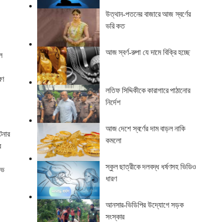
উত্থান-পতনের বাজারে আজ স্বর্ণের
ভরি কত
আজ স্বর্ণ-রুপা যে দামে বিক্রি হচ্ছে
ে
রণ
লতিফ সিদ্দিকীকে কারাগারে পাঠানোর
নির্দেশ
আজ দেশে স্বর্ণের দাম বাড়ল নাকি
টনার
কমলো
র
স্কুল ছাত্রীকে দলবদ্ধ ধর্ষণসহ ভিডিও
লভ
ধারণ
আনসার-ভিডিপির উদ্যোগে সড়ক
সংস্কার