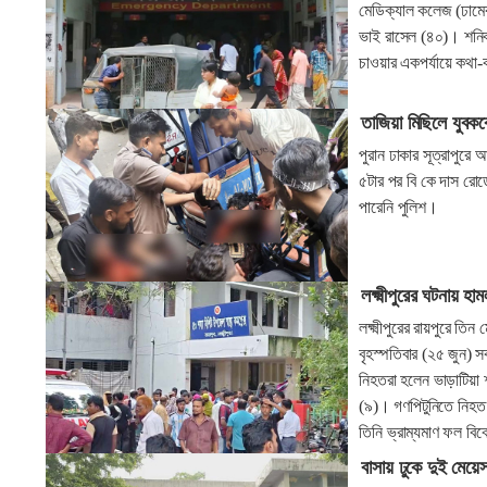
মেডিক্যাল কলেজ (ঢামেক
ভাই রাসেল (৪০)। শনিবা
চাওয়ার একপর্যায়ে কথা-
তাজিয়া মিছিলে যুবকক
পুরান ঢাকার সূত্রাপুরে
৫টার পর বি কে দাস রোড
পারেনি পুলিশ।
লক্ষ্মীপুরের ঘটনায় হা
লক্ষ্মীপুরের রায়পুরে ত
বৃহস্পতিবার (২৫ জুন) 
নিহতরা হলেন ভাড়াটিয়া
(৯)। গণপিটুনিতে নিহত য
তিনি ভ্রাম্যমাণ ফল বি
বাসায় ঢুকে দুই মেয়ে