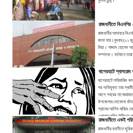
কুমার কুন্ডু।
রাজধানীতে বিএনপির 
রাজধানীর আদাবরে বিএনপ
জানা যায়।বুধবার (০১ জ
মিয়া। সাদ্দাম হোসেন 
সম্পাদক। বর্তমানে তার
বাগেরহাটে শ্বাসরোধ ক
বাগেরহাটে পারিবারিক 
পর অভিযুক্ত তার স্বাম
আগে শহরের নাগেরবাজার
উপজেলার দোকোনা বটতলা
গ্রামের আনিস মাঝির মেয়
এলাকার মমিন উদ্দীনের
রাজধানীতে একই পরি
রাজধানীর বনানীতে ছুর