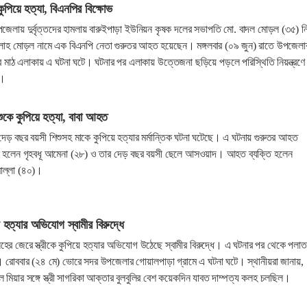
পিয়ে হত্যা, বিএনপির বিক্ষোভ
জেলায় দুর্বৃত্তদের হামলায় বারুইপাড়া ইউনিয়ন কৃষক দলের সভাপতি মো. বাদল মোড়ল (৩৫) 
লাহ মোড়ল নামে এক বিএনপি নেতা গুরুতর আহত হয়েছেন। মঙ্গলবার (০৯ জুন) রাতে উপজেলা
র মাঠ এলাকায় এ ঘটনা ঘটে। ঘটনার পর এলাকায় উত্তেজনা ছড়িয়ে পড়লে পরিস্থিতি নিয়ন্ত্রণে
য়।
ুকে কুপিয়ে হত্যা, বাবা আহত
দেড় বছর বয়সী শিশুসহ মাকে কুপিয়ে হত্যার মর্মান্তিক ঘটনা ঘটেছে। এ ঘটনায় গুরুতর আহত
া হলেন গৃহবধূ আমেনা (২৮) ও তার দেড় বছর বয়সী ছেলে আসওয়াদ। আহত ব্যক্তি হলেন
মোল্লা (৪০)।
য়ে হত্যার অভিযোগ স্বামীর বিরুদ্ধে
হের জেরে স্ত্রীকে কুপিয়ে হত্যার অভিযোগ উঠেছে স্বামীর বিরুদ্ধে। এ ঘটনার পর থেকে পলা
ী। রোববার (২৪ মে) ভোরে সদর উপজেলার গোয়ালপাড়া গ্রামে এ ঘটনা ঘটে। স্থানীয়রা জানায়,
ল মিয়ার সঙ্গে স্ত্রী সাগরিকা আক্তার বুলবুলির বেশ কয়েকদিন যাবত দাম্পত্য কলহ চলছিল।