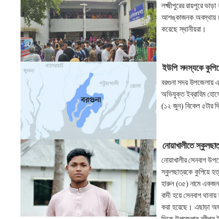
লক্ষ্মীপুরের রায়পুরে 
আশঙ্কাজনক অবস্থায় ঢ
করেছে স্থানীয়রা।
ইউপি সদস্যকে কুপিয়
বরগুনা সদর উপজেলায় এ
অভিযুক্ত ইব্রাহিম হো
(১২ জুন) বিকেল ৫টার দ
নোয়াখালীতে স্কুলছাত
নোয়াখালীর সেনবাগ উপজ
স্কুলছাত্রকে কুপিয়ে হ
হারুন (৩৫) নামে একজনক
বাদী হয়ে সেনবাগ থানা
করা হয়েছে। এছাড়া অজ্
দিকে উপজেলার নবীপুর ই