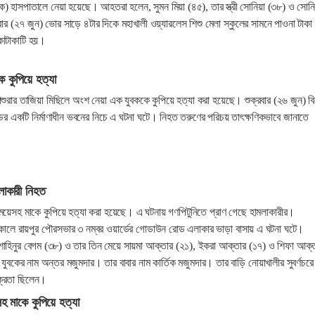
) হাসপাতালে নেয়া হয়েছে। আহতরা হলেন, সুমন মিয়া (৪৫), তার স্ত্রী সোনিয়া (৩৮) ও সোনি
র (২৭ জুন) ভোর সাড়ে ৪টার দিকে মহাখালী ওয়্যারলেস শিশু মেলা স্কুলের সামনে পাওনা টাকা
কাটাকাটি হয়।
ে কুপিয়ে হত্যা
 আশুরার তাজিয়া মিছিলে অংশ নেয়া এক যুবককে কুপিয়ে হত্যা করা হয়েছে। শুক্রবার (২৬ জুন) ব
ের একটি নির্মাণাধীন ভবনের নিচে এ ঘটনা ঘটে। নিহত তরুণের পরিচয় তাৎক্ষণিকভাবে জানাতে
মলাকারী নিহত
িন মেয়েসহ মাকে কুপিয়ে হত্যা করা হয়েছে। এ ঘটনায় গণপিটুনিতে প্রাণ গেছে হামলাকারীর।
সকালে রায়পুর পৌরসভার ৩ নম্বর ওয়ার্ডের গোডাউন রোড এলাকার ভাড়া বাসায় এ ঘটনা ঘটে।
 শাহিনুর বেগম (৩৮) ও তার তিন মেয়ে সায়মা আক্তার (২১), ইকরা আক্তার (১৭) ও শিফা আক্
ুবকের নাম অন্তর মজুমদার। তার বাবার নাম কার্তিক মজুমদার। তার বাড়ি নোয়াখালীর সুবর্ণচর
ক্রেতা ছিলেন।
সহ মাকে কুপিয়ে হত্যা