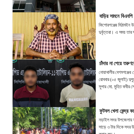
বাড়ির সামনে বিএনপি 
কিশোরগঞ্জের মিঠামইন উ
দুর্বৃত্তরা। এ সময় তার
চাঁদার না পেয়ে তরুণ
নোয়াখালীর বেগমগঞ্জের 
রোববার (০৫ জুলাই) দুপু
সুপার মো. মুহিত কবীর 
ফুটবল খেলা কেন্দ্র ক
নড়াইল সদর উপজেলায় ফুট
সাড়ে ৩ টার দিকে সদর 