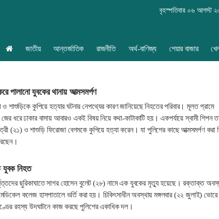
বৃহস্পতিবার ০৬ আগস্ট 
জাতীয়
আন্তর্জাতিক
রাজনীতি
অর্থ-বাণিজ্য
শেয়ার বাজার
খে
া করে পালানো যুবকের থানায় আত্মসমর্পণ
্রী ও শাশুড়িকে কুপিয়ে হত্যার ঘটনার নেপথ্যের কারণ জানিয়েছে নিহতের পরিবার। মূলত গ্রামে
র জের ধরে ঢাকার বাসায় আবারও একই বিষয় নিয়ে কথা-কাটাকাটি হয়। একপর্যায়ে স্বামী শিপন ত
রাত্রী (২১) ও শাশুড়ি ফিরোজা বেগমকে কুপিয়ে হত্যা করেন। যা পুলিশের কাছে আত্মসমর্পণ করা 
করেছেন।
তে যুবক নিহত
র্বৃত্তদের ছুরিকাঘাতে সাগর হোসেন বুলেট (২৮) নামে এক যুবকের মৃত্যু হয়েছে। রক্তাক্ত অবস
মেডিকেল কলেজ হাসপাতালে ভর্তি করা হয়। চিকিৎসাধীন অবস্থায় মঙ্গলবার (২২ জুলাই) ভোরে
কাণ্ডের রহস্য উদঘাটনে কাজ করছে পুলিশের একাধিক দল।