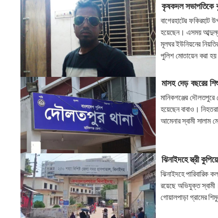
কৃষকদল সভাপতিকে কু
বাগেরহাটের ফকিরহাট উপ
হয়েছেন। এসময় আব্দুল্
মূলঘর ইউনিয়নের নিয়তি
পুলিশ মোতায়েন করা হ
মাসহ দেড় বছরের শিশ
মানিকগঞ্জের দৌলতপুরে 
হয়েছেন বাবাও। নিহতর
আমেনার স্বামী সালাম 
ঝিনাইদহে স্ত্রী কুপি
ঝিনাইদহে পারিবারিক কল
রয়েছে অভিযুক্ত স্বাম
গোয়ালপাড়া গ্রামের শিমু