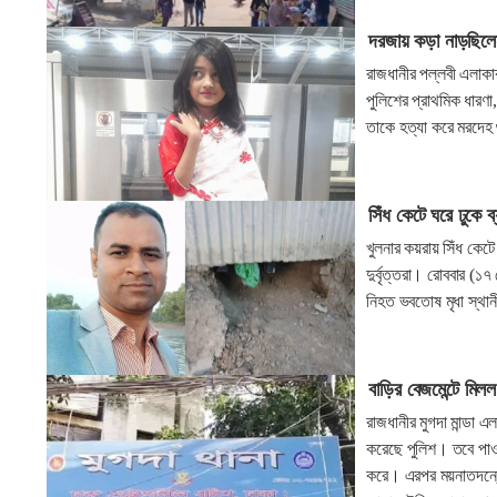
দরজায় কড়া নাড়ছিলেন
রাজধানীর পল্লবী এলাকা
পুলিশের প্রাথমিক ধারণা
তাকে হত্যা করে মরদেহ 
সিঁধ কেটে ঘরে ঢুকে ব
খুলনার কয়রায় সিঁধ কেট
দুর্বৃত্তরা। রোববার (
নিহত ভবতোষ মৃধা স্থানী
বাড়ির বেজমেন্টে মিল
রাজধানীর মুগদা মান্ডা 
করেছে পুলিশ। তবে পাওয়
করে। এরপর ময়নাতদন্তের