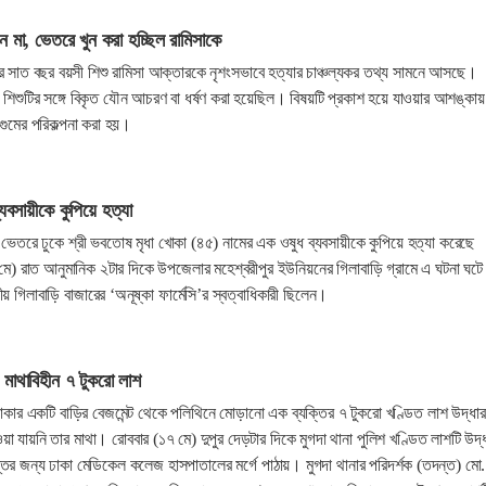
 মা, ভেতরে খুন করা হচ্ছিল রামিসাকে
র সাত বছর বয়সী শিশু রামিসা আক্তারকে নৃশংসভাবে হত্যার চাঞ্চল্যকর তথ্য সামনে আসছে।
, শিশুটির সঙ্গে বিকৃত যৌন আচরণ বা ধর্ষণ করা হয়েছিল। বিষয়টি প্রকাশ হয়ে যাওয়ার আশঙ্কায়
গুমের পরিকল্পনা করা হয়।
্যবসায়ীকে কুপিয়ে হত্যা
ে ভেতরে ঢুকে শ্রী ভবতোষ মৃধা খোকা (৪৫) নামের এক ওষুধ ব্যবসায়ীকে কুপিয়ে হত্যা করেছে
১৭ মে) রাত আনুমানিক ২টার দিকে উপজেলার মহেশ্বরীপুর ইউনিয়নের গিলাবাড়ি গ্রামে এ ঘটনা ঘট
য় গিলাবাড়ি বাজারের ‘অনূষ্কা ফার্মেসি’র স্বত্বাধিকারী ছিলেন।
ল মাথাবিহীন ৭ টুকরো লাশ
এলাকার একটি বাড়ির বেজমেন্ট থেকে পলিথিনে মোড়ানো এক ব্যক্তির ৭ টুকরো খণ্ডিত লাশ উদ্ধার
া যায়নি তার মাথা। রোববার (১৭ মে) দুপুর দেড়টার দিকে মুগদা থানা পুলিশ খণ্ডিত লাশটি উদ্
 জন্য ঢাকা মেডিকেল কলেজ হাসপাতালের মর্গে পাঠায়। মুগদা থানার পরিদর্শক (তদন্ত) মো.