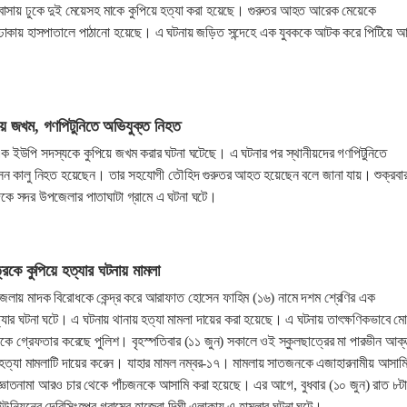
ভাড়া বাসায় ঢুকে দুই মেয়েসহ মাকে কুপিয়ে হত্যা করা হয়েছে। গুরুতর আহত আরেক মেয়েকে
াকায় হাসপাতালে পাঠানো হয়েছে। এ ঘটনায় জড়িত সন্দেহে এক যুবককে আটক করে পিটিয়ে 
ে জখম, গণপিটুনিতে অভিযুক্ত নিহত
ক ইউপি সদস্যকে কুপিয়ে জখম করার ঘটনা ঘটেছে। এ ঘটনার পর স্থানীয়দের গণপিটুনিতে
সেন কালু নিহত হয়েছেন। তার সহযোগী তৌহিদ গুরুতর আহত হয়েছেন বলে জানা যায়। শুক্রবা
িকে সদর উপজেলার পাতাঘাটা গ্রামে এ ঘটনা ঘটে।
্রকে কুপিয়ে হত্যার ঘটনায় মামলা
েলায় মাদক বিরোধকে কেন্দ্র করে আরাফাত হোসেন ফাহিম (১৬) নামে দশম শ্রেণির এক
ত্যার ঘটনা ঘটে। এ ঘটনায় থানায় হত্যা মামলা দায়ের করা হয়েছে। এ ঘটনায় তাৎক্ষণিকভাবে মো
ে গ্রেফতার করেছে পুলিশ। বৃহস্পতিবার (১১ জুন) সকালে ওই স্কুলছাত্রের মা পারভীন আক্
য় হত্যা মামলাটি দায়ের করেন। যাহার মামল নম্বর-১৭। মামলায় সাতজনকে এজাহারনামীয় আসাম
ঞাতনামা আরও চার থেকে পাঁচজনকে আসামি করা হয়েছে। এর আগে, বুধবার (১০ জুন) রাত ৮ট
উনিয়নের দেবিসিংহপুর গ্রামের হাজেরা দিঘী এলাকায় এ হামলার ঘটনা ঘটে।