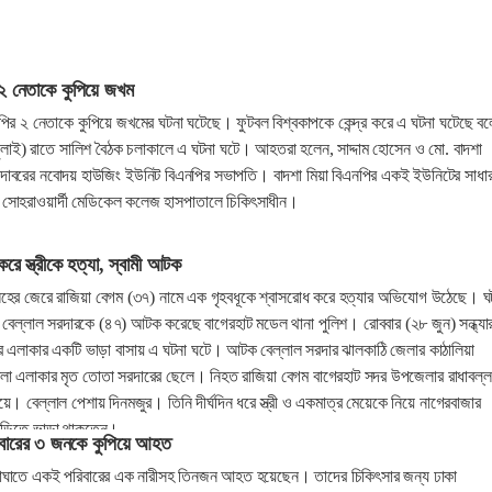
২ নেতাকে কুপিয়ে জখম
ির ২ নেতাকে কুপিয়ে জখমের ঘটনা ঘটেছে। ফুটবল বিশ্বকাপকে কেন্দ্র করে এ ঘটনা ঘটেছে বল
ুলাই) রাতে সালিশ বৈঠক চলাকালে এ ঘটনা ঘটে। আহতরা হলেন, সাদ্দাম হোসেন ও মো. বাদশা
আদাবরের নবোদয় হাউজিং ইউনিট বিএনপির সভাপতি। বাদশা মিয়া বিএনপির একই ইউনিটের সাধা
া সোহরাওয়ার্দী মেডিকেল কলেজ হাসপাতালে চিকিৎসাধীন।
রে স্ত্রীকে হত্যা, স্বামী আটক
কলহের জেরে রাজিয়া বেগম (৩৭) নামে এক গৃহবধূকে শ্বাসরোধ করে হত্যার অভিযোগ উঠেছে। ঘ
ী বেল্লাল সরদারকে (৪৭) আটক করেছে বাগেরহাট মডেল থানা পুলিশ। রোববার (২৮ জুন) সন্ধ্যা
 এলাকার একটি ভাড়া বাসায় এ ঘটনা ঘটে। আটক বেল্লাল সরদার ঝালকাঠি জেলার কাঠালিয়া
 এলাকার মৃত তোতা সরদারের ছেলে। নিহত রাজিয়া বেগম বাগেরহাট সদর উপজেলার রাধাবল্
ে। বেল্লাল পেশায় দিনমজুর। তিনি দীর্ঘদিন ধরে স্ত্রী ও একমাত্র মেয়েকে নিয়ে নাগেরবাজার
 বাড়িতে ভাড়া থাকতেন।
বারের ৩ জনকে কুপিয়ে আহত
িকাঘাতে একই পরিবারের এক নারীসহ তিনজন আহত হয়েছেন। তাদের চিকিৎসার জন্য ঢাকা