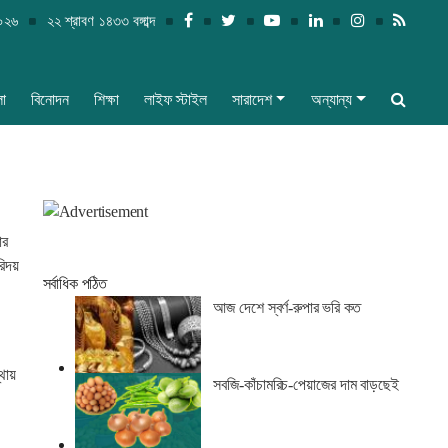
২০২৬
২২ শ্রাবণ ১৪৩৩ বঙ্গাব্দ
লা
বিনোদন
শিক্ষা
লাইফ স্টাইল
সারাদেশ
অন্যান্য
ার
রিদয়
সর্বাধিক পঠিত
আজ দেশে স্বর্ণ-রুপার ভরি কত
্থায়
সবজি-কাঁচামরিচ-পেয়াজের দাম বাড়ছেই