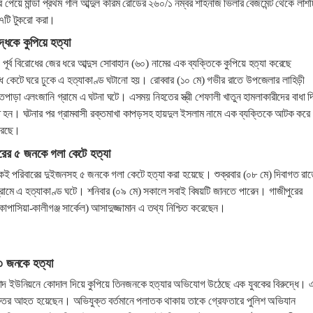
র পেয়ে মান্ডা প্রথম গলি আব্দুল করিম রোডের ২৬০/১ নম্বর শাহনাজ ভিলার বেজমেন্ট থেকে লাশট
 ৭টি টুকরো করা।
ৃদ্ধকে কুপিয়ে হত্যা
 পূর্ব বিরোধের জের ধরে আব্দুস সোবাহান (৬০) নামের এক ব্যক্তিকে কুপিয়ে হত্যা করেছে
 সিঁধ কেটে ঘরে ঢুকে এ হত্যাকাণ্ড ঘটানো হয়। রোববার (১০ মে) গভীর রাতে উপজেলার লাহিড়ী
পাড়া এলংজানি গ্রামে এ ঘটনা ঘটে। এসময় নিহতের স্ত্রী শেফালী খাতুন হামলাকারীদের বাধা দ
 হন। ঘটনার পর গ্রামবাসী রক্তমাখা কাপড়সহ হায়দুল ইসলাম নামে এক ব্যক্তিকে আটক করে
করেছে।
রের ৫ জনকে গলা কেটে হত্যা
একই পরিবারের দুইজনসহ ৫ জনকে গলা কেটে হত্যা করা হয়েছে। শুক্রবার (০৮ মে) দিবাগত রা
ামে এ হত্যাকাণ্ড ঘটে। শনিবার (০৯ মে) সকালে সবাই বিষয়টি জানতে পারেন। গাজীপুরের
কাপাসিয়া-কালীগঞ্জ সার্কেল) আসাদুজ্জামান এ তথ্য নিশ্চিত করেছেন।
৩ জনকে হত্যা
াদ ইউনিয়নে কোদাল দিয়ে কুপিয়ে তিনজনকে হত্যার অভিযোগ উঠেছে এক যুবকের বিরুদ্ধে। 
তর আহত হয়েছেন। অভিযুক্ত বর্তমানে পলাতক থাকায় তাকে গ্রেফতারে পুলিশ অভিযান