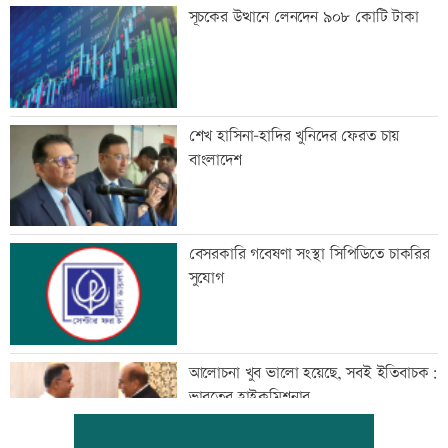
সূচকের উত্থানে লেনদেন ৯০৮ কোটি টাকা
শেখ হাসিনা-হাদির খুনিদের ফেরত চায়
বাংলাদেশ
বেসরকারি গবেষণা সংস্থা সিপিডিতে চাকরির
সুযোগ
আলোচনা খুব ভালো হয়েছে, সবই ইতিবাচক:
ভারতের হাইকমিশনার