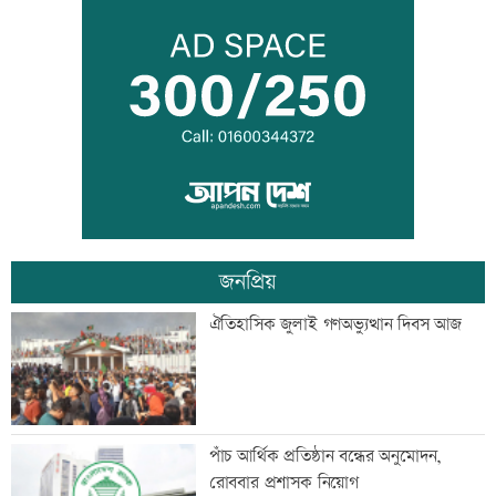
মানবিক বিভাগের অর্ধেকের বেশি শিক্ষার্থী
অকৃতকার্য
মেধার শতভাগ নিরপেক্ষ মূল্যায়ন নিশ্চিত করা
হয়েছে: মাহ্দী আমিন
জনপ্রিয়
এসএসসির ফলাফল পুনর্নিরীক্ষণের আবেদন
ঐতিহাসিক জুলাই গণঅভ্যুত্থান দিবস আজ
করবেন যেভাবে
তিন আর্থিক প্রতিষ্ঠানের লেনদেন সাময়িক বন্ধ
পাঁচ আর্থিক প্রতিষ্ঠান বন্ধের অনুমোদন,
রোববার প্রশাসক নিয়োগ