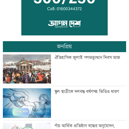
কালীগঞ্জে ৩ মাদকসেবীকে কারাদণ্ড
জনপ্রিয়
স্বেচ্ছাসেবী ফোরামের মাসব্যাপী আবৃত্তি
ঐতিহাসিক জুলাই গণঅভ্যুত্থান দিবস আজ
চিত্রাঙ্কন প্রতিযোগিতা
শাক ধুতে গিয়ে গৃহবধূর মৃত্যু
স্কুল ছাত্রীকে দলবদ্ধ ধর্ষণসহ ভিডিও ধারণ
হাসিনার নির্দেশে সালাহউদ্দিন আহমদকে গুম
পাঁচ আর্থিক প্রতিষ্ঠান বন্ধের অনুমোদন,