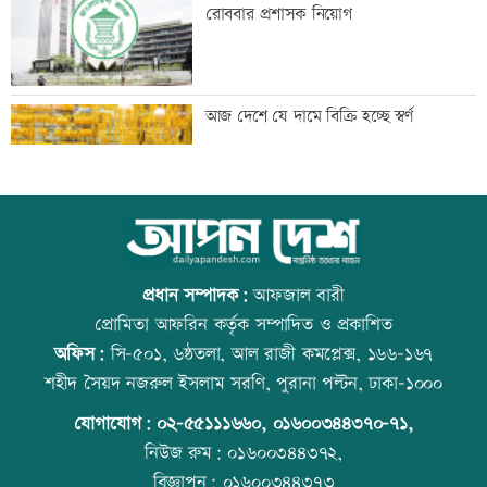
করা হয়: তদন্ত
রোববার প্রশাসক নিয়োগ
তরুণদের নেতৃত্বেই প্রযুক্তিনির্ভর উন্নয়ন হবে:
আজ দেশে যে দামে বিক্রি হচ্ছে স্বর্ণ
তথ্যপ্রযুক্তিমন্ত্রী
লক্ষ্মীপুর জেলা প্রশাসনের ১৪ কর্মকর্তা-
আজ বিশ্ব বন্ধু দিবস
কর্মচারীর বিদায়ী সংবর্ধনা
প্রধান সম্পাদক:
আফজাল বারী
প্রোমিতা আফরিন কর্তৃক সম্পাদিত ও প্রকাশিত
অফিস:
সি-৫০১, ৬ষ্ঠতলা, আল রাজী কমপ্লেক্স, ১৬৬-১৬৭
সব শর্ত মেনে নিলে হরমুজ খুলবো: ইরান
কোরআন-হাদিসে নামাজ না পড়ার শাস্তি
শহীদ সৈয়দ নজরুল ইসলাম সরণি, পুরানা পল্টন, ঢাকা-১০০০
যোগাযোগ:
০২-৫৫১১১৬৬০
,
০১৬০০৩৪৪৩৭০-৭১,
নিউজ রুম:
০১৬০০৩৪৪৩৭২,
বিজ্ঞাপন:
০১৬০০৩৪৪৩৭৩