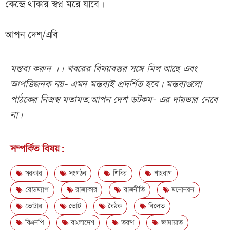
কেন্দ্রে থাকার স্বপ্ন মরে যাবে।
আপন দেশ/এবি
মন্তব্য করুন ।। খবরের বিষয়বস্তুর সঙ্গে মিল আছে এবং
আপত্তিজনক নয়- এমন মন্তব্যই প্রদর্শিত হবে। মন্তব্যগুলো
পাঠকের নিজস্ব মতামত,আপন দেশ ডটকম- এর দায়ভার নেবে
না।
সম্পর্কিত বিষয়:
সরকার
সংগঠন
শিবির
শাহবাগ
রোডম্যাপ
রাজাকার
রাজনীতি
মনোনয়ন
ভোটার
ভোট
বৈঠক
বিলেত
বিএনপি
বাংলাদেশ
তরুণ
জামায়াত