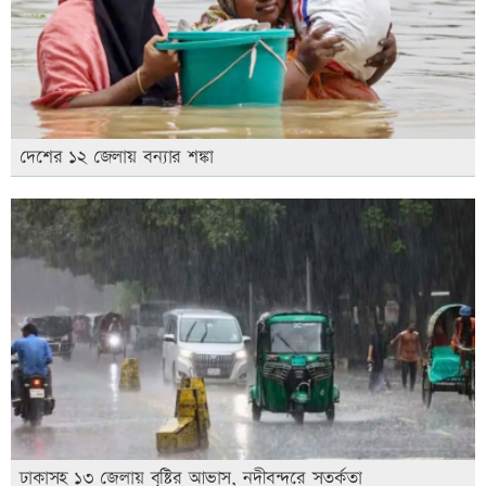
দেশের ১২ জেলায় বন্যার শঙ্কা
ঢাকাসহ ১৩ জেলায় বৃষ্টির আভাস, নদীবন্দরে সতর্কতা