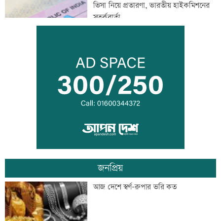
ভিসা নিয়ে প্রতারণা, ভারতীয় হাইকমিশনের
সতর্কবার্তা
জুলাইয়ে সড়কে ঝরেছে ৪১৬ প্রাণ
জুলাই স্মৃতি জাদুঘর উন্মুক্ত, প্রথম দিনেই
উপচে পড়া ভিড়
জনপ্রিয়
জোড়া গোলে মেসির নতুন রেকর্ড
আজ দেশে স্বর্ণ-রুপার ভরি কত