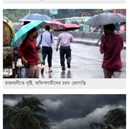
রাজধানীতে বৃষ্টি, অফিসগামীদের চরম ভোগান্তি