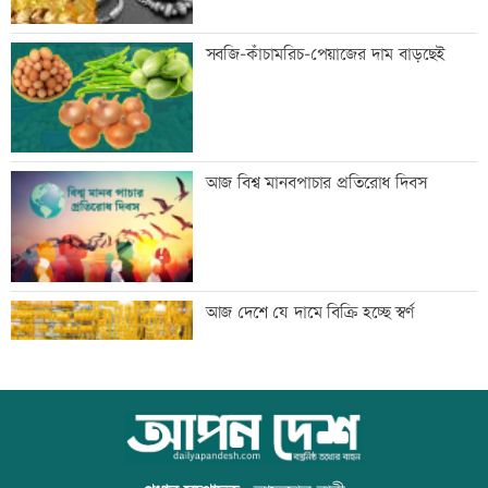
ঢাকার চারপাশের নদীদূষণ রোধে
সবজি-কাঁচামরিচ-পেয়াজের দাম বাড়ছেই
কর্মপরিকল্পনার নির্দেশ
গণভোটের রায় বাস্তবায়নে ১১ দলের লংমার্চের
আজ বিশ্ব মানবপাচার প্রতিরোধ দিবস
ঘোষণা
এসবিএসি ব্যাংকের কর্পোরেট পরিচালকের
আজ দেশে যে দামে বিক্রি হচ্ছে স্বর্ণ
শেয়ার বিক্রির ঘোষণা
পোলট্রি মুরগির মাংসে মাত্রাতিরিক্ত
আজ বিশ্ব বন্ধু দিবস
অ্যান্টিমাইক্রোবিয়াল