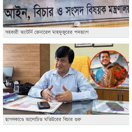
সহকারী অ্যাটর্নি জেনারেল মাহফুজুরের পদত্যাগ
ছাগলকাণ্ডে আলোচিত মতিউরের বিচার শুরু