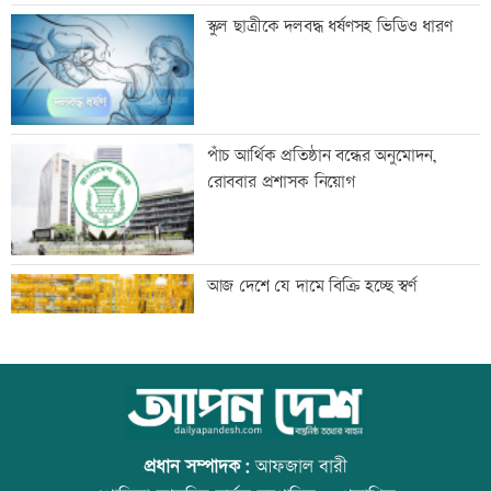
স্বামীর বিরুদ্ধে স্ত্রীর সংবাদ সম্মেলনে
স্কুল ছাত্রীকে দলবদ্ধ ধর্ষণসহ ভিডিও ধারণ
জয়সওয়ালের সঙ্গে মৃণাল ঠাকুরের প্রেমের
পাঁচ আর্থিক প্রতিষ্ঠান বন্ধের অনুমোদন,
গুঞ্জন
রোববার প্রশাসক নিয়োগ
ইউএনওদের মানুষের কল্যাণে কাজ করার
আজ দেশে যে দামে বিক্রি হচ্ছে স্বর্ণ
আহবান প্রধানমন্ত্রীর
কালীগঞ্জে ৩ মাদকসেবীকে কারাদণ্ড
আজ বিশ্ব বন্ধু দিবস
প্রধান সম্পাদক:
আফজাল বারী