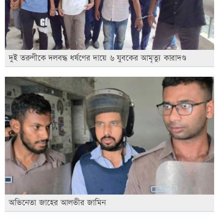
দুই তরুণীকে দলবদ্ধ ধর্ষণের দায়ে ৬ যুবকের আমৃত্যু কারাদণ্ড
অভিনেতা জাহের আলভীর জামিন