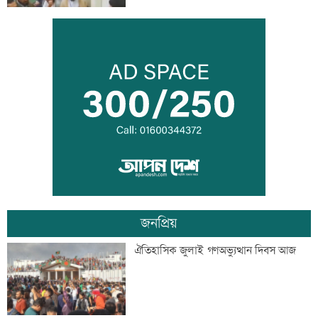
আজ দেশে স্বর্ণের ভরি কত
ড্রেন নির্মাণ কাজে ধীরগতি, চরম বিপাকে
ব্যবসায়ীরা
জনপ্রিয়
নোয়াখালীতে পুকুরে পড়ে শিশুর মৃত্যু
ঐতিহাসিক জুলাই গণঅভ্যুত্থান দিবস আজ