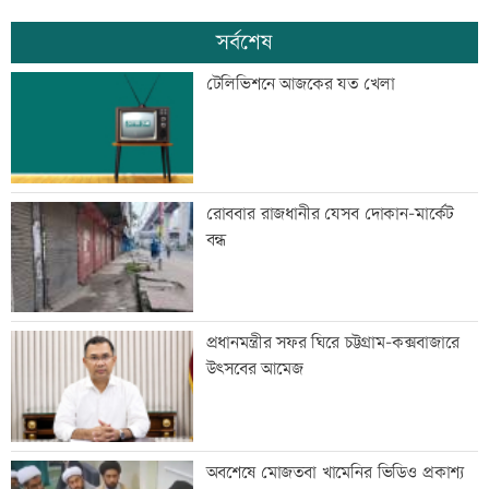
সর্বশেষ
টেলিভিশনে আজকের যত খেলা
রোববার রাজধানীর যেসব দোকান-মার্কেট
বন্ধ
প্রধানমন্ত্রীর সফর ঘিরে চট্টগ্রাম-কক্সবাজারে
উৎসবের আমেজ
অবশেষে মোজতবা খামেনির ভিডিও প্রকাশ্য