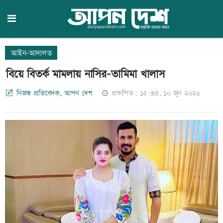
আইন-আদালত
বিয়ে বিতর্ক মামলায় নাসির-তামিমা খালাস
নিজস্ব প্রতিবেদক, আপন দেশ
প্রকাশিত: ১২:৪৫, ১০ জুন ২০২৬