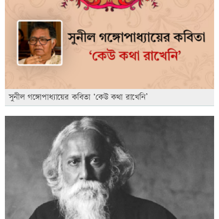
সুনীল গঙ্গোপাধ্যায়ের কবিতা ‘কেউ কথা রাখেনি’