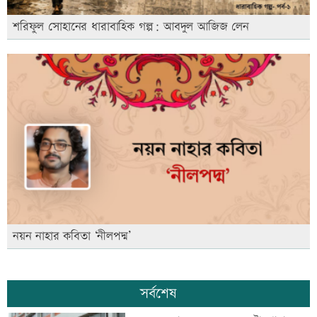
শরিফুল সোহানের ধারাবাহিক গল্প: আবদুল আজিজ লেন
নয়ন নাহার কবিতা ‘নীলপদ্ম’
সর্বশেষ