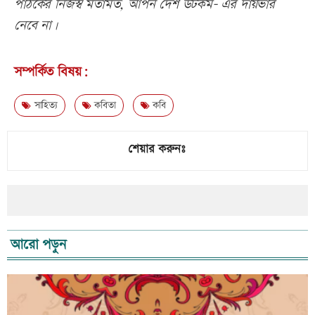
পাঠকের নিজস্ব মতামত, আপন দেশ ডটকম- এর দায়ভার
নেবে না।
সম্পর্কিত বিষয়:
সাহিত্য
কবিতা
কবি
শেয়ার করুনঃ
আরো পড়ুন