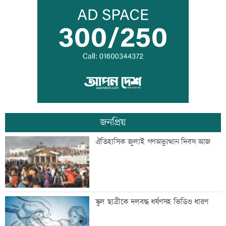
কালীগঞ্জের সেন্ট নিকোলাস চার্চ: ঐতিহ্য ও
সম্প্রীতির প্রতীক
‘শিশুদের সুস্থ বিকাশে নিয়মিত স্বাস্থ্য পরীক্ষা
গুরুত্বপূর্ণ’
জনপ্রিয়
মেসিকে বোমা মেরে উড়িয়ে দেয়ার হুমকি
ঐতিহাসিক জুলাই গণঅভ্যুত্থান দিবস আজ
ব্যাংক এশিয়াতে নিয়োগ বিজ্ঞপ্তি
স্কুল ছাত্রীকে দলবদ্ধ ধর্ষণসহ ভিডিও ধারণ