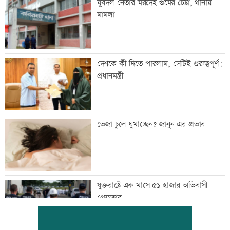
যুবদল নেতার মরদেহ গুমের চেষ্টা, থানায়
মামলা
দেশকে কী দিতে পারলাম, সেটিই গুরুত্বপূর্ণ:
প্রধানমন্ত্রী
ভেজা চুলে ঘুমাচ্ছেন? জানুন এর প্রভাব
যুক্তরাষ্ট্রে এক মাসে ৫১ হাজার অভিবাসী
গ্রেফতার