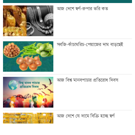
বিশ্বজুড়ে হঠাৎ বন্ধ হাজারো হোয়াটসঅ্যাপ
আজ দেশে স্বর্ণ-রুপার ভরি কত
অ্যাকাউন্ট
সাবেক এমপি আখতারুজ্জামান গ্রেফতার
সবজি-কাঁচামরিচ-পেয়াজের দাম বাড়ছেই
ফ্যাসিবাদের পুনরুত্থান রোধে জাতীয় ঐক্য দৃঢ়
আজ বিশ্ব মানবপাচার প্রতিরোধ দিবস
করতে হবে: মাহদী আমিন
মাগুরায় সাকিব আল হাসানের বাড়িতে হামলা
আজ দেশে যে দামে বিক্রি হচ্ছে স্বর্ণ