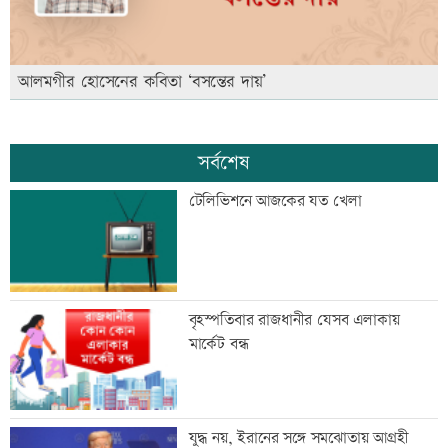
আলমগীর হোসেনের কবিতা ‘বসন্তের দায়’
সর্বশেষ
টেলিভিশনে আজকের যত খেলা
বৃহস্পতিবার রাজধানীর যেসব এলাকায়
মার্কেট বন্ধ
যুদ্ধ নয়, ইরানের সঙ্গে সমঝোতায় আগ্রহী