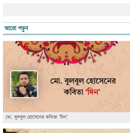
আরো পড়ুন
মো. বুলবুল হোসেনের কবিতা ‘দিন’