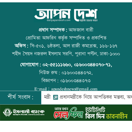
জুলাই সনদ নিয়ে উত্তাল কুড়িগ্রামের রাজপথ
আজ বিশ্ব বন্ধু দিবস
প্রধান সম্পাদক:
আফজাল বারী
প্রোমিতা আফরিন কর্তৃক সম্পাদিত ও প্রকাশিত
অফিস:
সি-৫০১, ৬ষ্ঠতলা, আল রাজী কমপ্লেক্স, ১৬৬-১৬৭
আদমদীঘিতে জুলাই অভ্যুত্থান স্বরণে ১১ দলীয়
প্রতিমন্ত্রীকে ঘিরে ভাইরাল ভিডিওতে ছবি
শহীদ সৈয়দ নজরুল ইসলাম সরণি, পুরানা পল্টন, ঢাকা-১০০০
জোটের গণমিছিল
জুড়ে অপপ্রচার: এলিন
যোগাযোগ:
০২-৫৫১১১৬৬০
,
০১৬০০৩৪৪৩৭০-৭১,
নিউজ রুম:
০১৬০০৩৪৪৩৭২,
বিজ্ঞাপন:
০১৬০০৩৪৪৩৭৩
জামালপুরে বিএনপির বিজয় র‍্যালি
বিশ্ব মাতৃদুগ্ধ দিবস আজ
E-mail:
apandeshnews@gmail.com
শীর্ষ সংবাদ:
জাদুঘর: প্রধানমন্ত্রী
প্রধানমন্ত্রীকে নিয়ে আপত্তিকর মন্তব্য, অব্যাহতিপ
©
২০২৬ |
আপন দেশ ডটকম
কর্তৃক সর্বসত্ব ® সংরক্ষিত | উন্নয়নে
ইমিথমেকারস.কম
জুলাই সনদের প্রত্যেক অক্ষর বাস্তবায়ন করা
কোরআন-হাদিসে নামাজ না পড়ার শাস্তি
হবে: পানিসম্পদ প্রতিমন্ত্রী