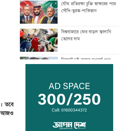
যৌথ প্রতিরক্ষা চুক্তি স্বাক্ষরের পথে
সৌদি-তুরস্ক-পাকিস্তান
বিশ্ববাজারে ফের বাড়ল জ্বালানি
তেলের দাম
সিলেটে দুই বাসের সংঘর্ষে প্রাণ
গেল আটজনের
দুপুরের মধ্যে ঝোড়ো হাওয়াসহ
বজ্রবৃষ্টি হতে পারে যেসব অঞ্চলে
া। তবে
লন আজও
ডিএমপির ১২ ঊর্ধ্বতন কর্মকর্তাকে
বদলি