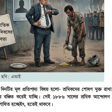
ছবি: এআই
নটির মূল প্রতিপাদ্য বিষয় হলো- শ্রমিকদের শোষণ মুক্ত রাখ
ের বঞ্চিত করেই যাচ্ছি। সেই ১৮৮৬ সালের শ্রমিক আন্দো
োষিত হচ্ছেইৎ, হতেই থাকবে।