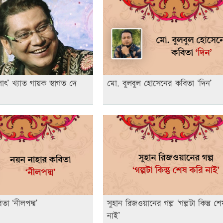
াৎ’ খ্যাত গায়ক স্বাগত দে
মো. বুলবুল হোসেনের কবিতা ‘দিন’
তা ‘নীলপদ্ম’
সুহান রিজওয়ানের গল্প ‘গল্পটা কিন্তু শ
নাই’