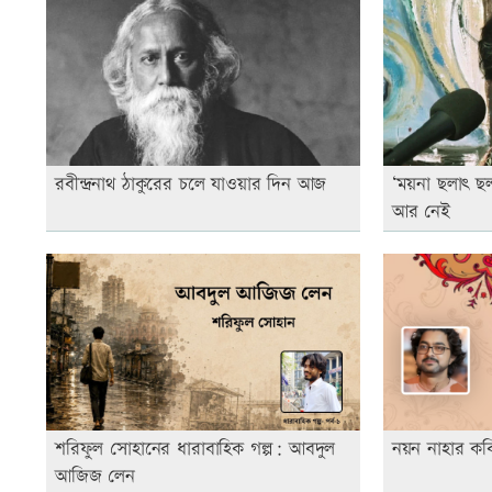
রবীন্দ্রনাথ ঠাকুরের চলে যাওয়ার দিন আজ
‘ময়না ছলাৎ ছল
আর নেই
শরিফুল সোহানের ধারাবাহিক গল্প: আবদুল
নয়ন নাহার কবি
আজিজ লেন