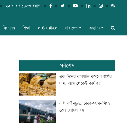
২২ শ্রাবণ ১৪৩৩ বঙ্গাব্দ
বিনোদন
শিক্ষা
লাইফ স্টাইল
সারাদেশ
অন্যান্য
সর্বশেষ
এক দিনের ব্যবধানে কমলো স্বর্ণের
দাম, আজ থেকেই কার্যকর
বগি লাইনচ্যুত, ঢাকা-ময়মনসিংহ
রেল চলাচল বন্ধ