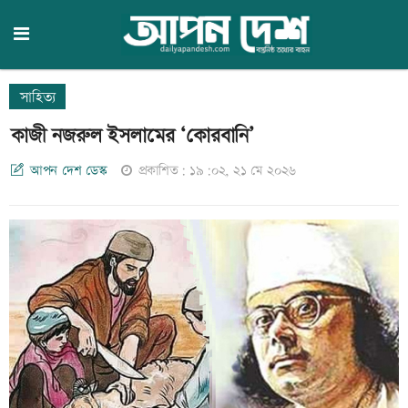
সাহিত্য
কাজী নজরুল ইসলামের ‘কোরবানি’
আপন দেশ ডেস্ক
প্রকাশিত: ১৯:০২, ২১ মে ২০২৬