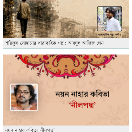
শরিফুল সোহানের ধারাবাহিক গল্প: আবদুল আজিজ লেন
নয়ন নাহার কবিতা ‘নীলপদ্ম’