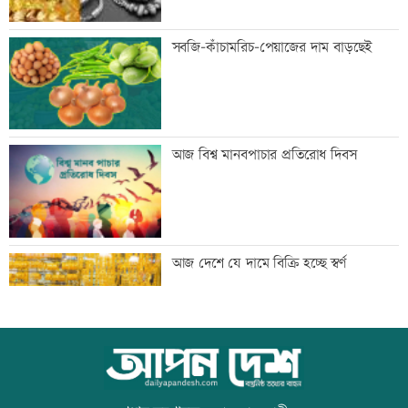
ঢাকার চারপাশের নদীদূষণ রোধে
সবজি-কাঁচামরিচ-পেয়াজের দাম বাড়ছেই
কর্মপরিকল্পনার নির্দেশ
গণভোটের রায় বাস্তবায়নে ১১ দলের লংমার্চের
আজ বিশ্ব মানবপাচার প্রতিরোধ দিবস
ঘোষণা
এসবিএসি ব্যাংকের কর্পোরেট পরিচালকের
আজ দেশে যে দামে বিক্রি হচ্ছে স্বর্ণ
শেয়ার বিক্রির ঘোষণা
পোলট্রি মুরগির মাংসে মাত্রাতিরিক্ত
আজ বিশ্ব বন্ধু দিবস
অ্যান্টিমাইক্রোবিয়াল