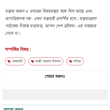
মন্তব্য করুন # খবরের বিষয়বস্তুর সঙ্গে মিল আছে এবং
আপত্তিজনক নয়- এমন মন্তব্যই প্রদর্শিত হবে। মন্তব্যগুলো
পাঠকের নিজস্ব মতামত, আপন দেশ ডটকম- এর দায়ভার
নেবে না।
সম্পর্কিত বিষয়:
কোরবানি
কাজী নজরুল ইসলাম
কবিতা
শেয়ার করুনঃ
আরো পড়ুন