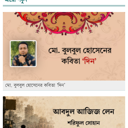
মো. বুলবুল হোসেনের কবিতা ‘দিন’