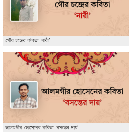
গৌর চন্দ্রের কবিতা ‘নারী’
আলমগীর হোসেনের কবিতা ‘বসন্তের দায়’