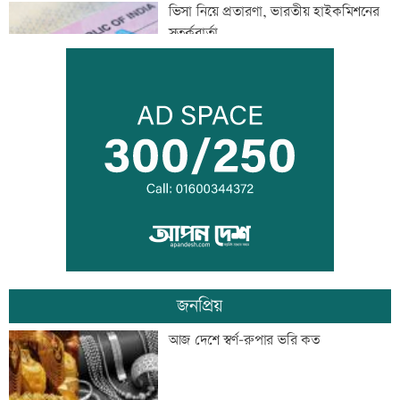
ভিসা নিয়ে প্রতারণা, ভারতীয় হাইকমিশনের
সতর্কবার্তা
জুলাইয়ে সড়কে ঝরেছে ৪১৬ প্রাণ
জুলাই স্মৃতি জাদুঘর উন্মুক্ত, প্রথম দিনেই
উপচে পড়া ভিড়
জনপ্রিয়
জোড়া গোলে মেসির নতুন রেকর্ড
আজ দেশে স্বর্ণ-রুপার ভরি কত