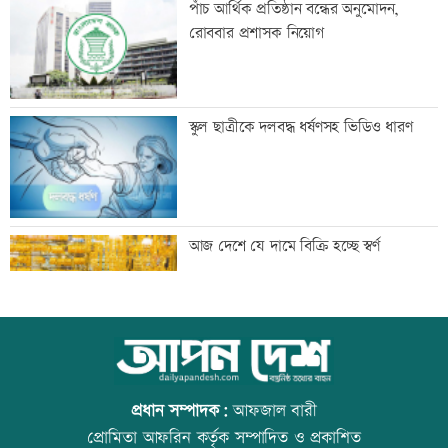
পাঁচ আর্থিক প্রতিষ্ঠান বন্ধের অনুমোদন,
প্রকাশ
রোববার প্রশাসক নিয়োগ
বিপিএলে খেলতে চায় শ্রীলঙ্কার ফ্র্যাঞ্চাইজি
স্কুল ছাত্রীকে দলবদ্ধ ধর্ষণসহ ভিডিও ধারণ
বাঁশখালীতে প্রধানমন্ত্রী
আজ দেশে যে দামে বিক্রি হচ্ছে স্বর্ণ
ইতিহাস বিকৃতির অপচেষ্টাকারী অতি দানবীয়
আজ বিশ্ব বন্ধু দিবস
শক্তি রুখে দিতে হবে এখনই
প্রধান সম্পাদক:
আফজাল বারী
প্রোমিতা আফরিন কর্তৃক সম্পাদিত ও প্রকাশিত