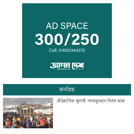
‘রাজনীতি স্বচ্ছ হওয়া উচিত, তাহলে গণতন্ত্রের
গতি ফিরে আসবে’
সঠিক সময়ে আসেননি পরীমনি, পেছালো
শুনানি
জনপ্রিয়
‘দেশ পরিচালনায় সরকার ব্যর্থ হলে তখন
ঐতিহাসিক জুলাই গণঅভ্যুত্থান দিবস আজ
সমালোচনা করবেন’
স্থগিত আলিম পরীক্ষার বিষয়সমূহের সূচি