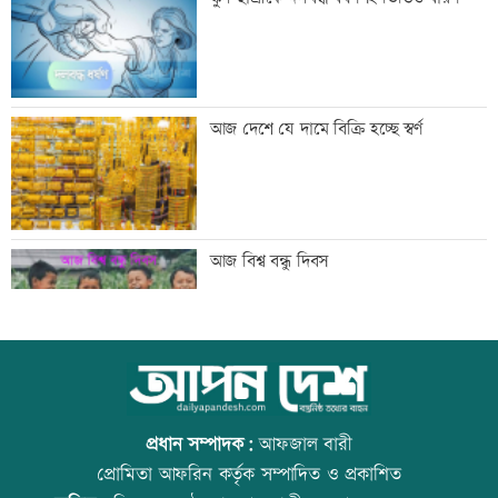
সরকার
মান্দায় ২৯৬ বোতলসহ দুই মাদক কারবারি
আজ দেশে যে দামে বিক্রি হচ্ছে স্বর্ণ
আটক
গুরুত্বপূর্ণ ব্যক্তিদের নিয়ে অপপ্রচারের বিরুদ্ধে
আজ বিশ্ব বন্ধু দিবস
সতর্ক করল পুলিশ
নিরাপত্তা পেলে দেশে ফিরতে চান সাকিব
কোরআন-হাদিসে নামাজ না পড়ার শাস্তি
প্রধান সম্পাদক:
আফজাল বারী
প্রোমিতা আফরিন কর্তৃক সম্পাদিত ও প্রকাশিত