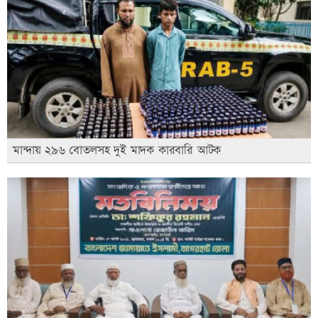
মান্দায় ২৯৬ বোতলসহ দুই মাদক কারবারি আটক