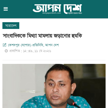
সারাদেশ
সাংবাদিককে মিথ্যা মামলায় জড়ানোর হুমকি
কেশবপুর (যশোর) প্রতিনিধি, আপন দেশ
প্রকাশিত: ১২:৪৯, ১১ মে ২০২৬