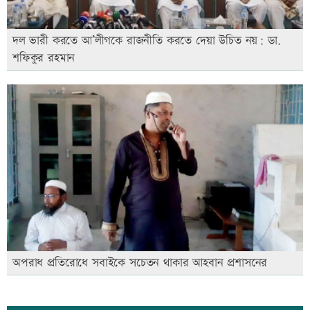
দল ভারী করতে আ’লীগকে রাজনীতি করতে দেয়া উচিত নয়: ডা.
শফিকুর রহমান
অপরাধ প্রতিরোধে সবাইকে সচেতন থাকার আহবান প্রশাসনের