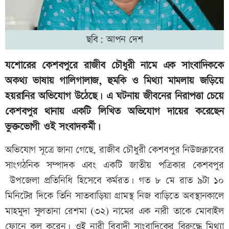
ছবি: আপন দেশ
যশোরের কেশবপুরে রাজীব চৌধুরী নামে এক সাংবাদিককে
অকথ্য ভাষায় গালিগালাজ, হুমকি ও মিথ্যা মামলায় জড়িয়ে
হয়রানির অভিযোগ উঠেছে। এ ঘটনায় জীবনের নিরাপত্তা চেয়ে
কেশবপুর থানায় একটি লিখিত অভিযোগ দায়ের করেছেন
ভুক্তভোগী ওই সংবাদকর্মী।
অভিযোগ সূত্রে জানা গেছে, রাজীব চৌধুরী কেশবপুর নিউজক্লাবের
সাংগঠনিক সম্পাদক এবং একটি জাতীয় পত্রিকার কেশবপুর
উপজেলা প্রতিনিধি হিসেবে কর্মরত। গত ৮ মে রাত ৯টা ১০
মিনিটের দিকে তিনি সাতবাড়িয়া গ্রামস্থ নিজ বাড়িতে অবস্থানকালে
মাহমুদা সুলতানা রেশমা (৩২) নামের এক নারী তাকে মোবাইল
ফোনে কল করেন। ওই নারী বিবাদী সাংবাদিকের বিরুদ্ধে মিথ্যা