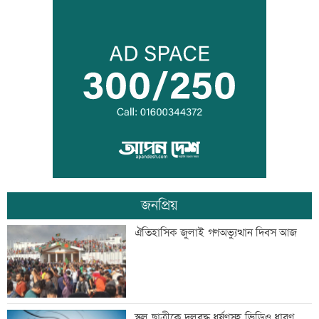
বন্দরে বিস্ফোরণে একই পরিবারের ৩ জন দগ্ধ
পাঁচ আর্থিক প্রতিষ্ঠান বন্ধের অনুমোদন,
রোববার প্রশাসক নিয়োগ
জনপ্রিয়
ঢাকা-ময়মনসিংহ রেল যোগাযোগ স্বাভাবিক
ঐতিহাসিক জুলাই গণঅভ্যুত্থান দিবস আজ
সিঙ্গাপুর থেকে এক কার্গো এলএনজি কিনবে
স্কুল ছাত্রীকে দলবদ্ধ ধর্ষণসহ ভিডিও ধারণ