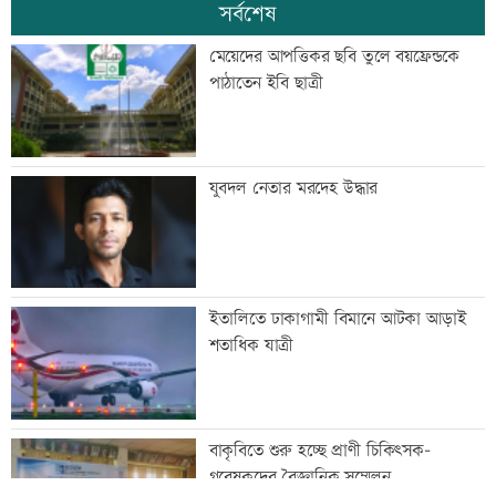
সর্বশেষ
মেয়েদের আপত্তিকর ছবি তুলে বয়ফ্রেন্ডকে
পাঠাতেন ইবি ছাত্রী
যুবদল নেতার মরদেহ উদ্ধার
ইতালিতে ঢাকাগামী বিমানে আটকা আড়াই
শতাধিক যাত্রী
বাকৃবিতে শুরু হচ্ছে প্রাণী চিকিৎসক-
গবেষকদের বৈজ্ঞানিক সম্মেলন