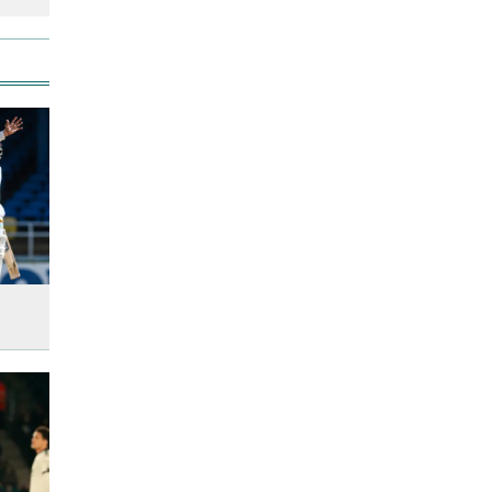
উত্থান-পতনের বাজারে আজ স্বর্ণের
ভরি কত
স্কুল ছাত্রীকে দলবদ্ধ ধর্ষণসহ ভিডিও
ধারণ
লতিফ সিদ্দিকীকে কারাগারে
পাঠানোর নির্দেশ
আজ দেশে স্বর্ণের দাম বাড়ল নাকি
কমলো
আনসার-ভিডিপির উদ্যোগে সড়ক