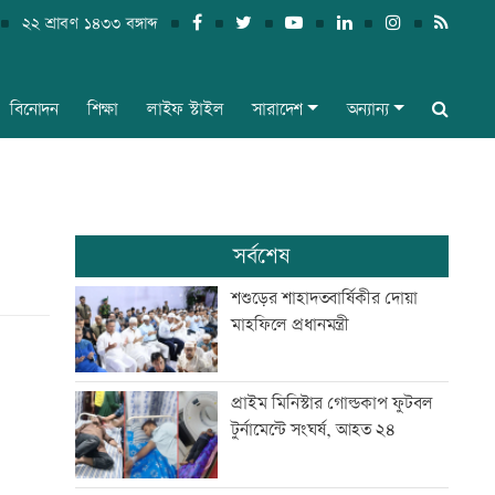
২২ শ্রাবণ ১৪৩৩ বঙ্গাব্দ
বিনোদন
শিক্ষা
লাইফ স্টাইল
সারাদেশ
অন্যান্য
সর্বশেষ
শশুড়ের শাহাদতবার্ষিকীর দোয়া
মাহফিলে প্রধানমন্ত্রী
প্রাইম মিনিস্টার গোল্ডকাপ ফুটবল
টুর্নামেন্টে সংঘর্ষ, আহত ২৪