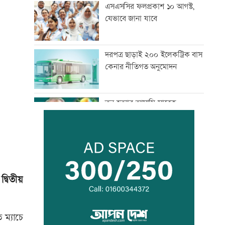
এসএসসির ফলপ্রকাশ ১০ আগস্ট,
যেভাবে জানা যাবে
দরপত্র ছাড়াই ২০০ ইলেকট্রিক বাস
কেনার নীতিগত অনুমোদন
তনু হত্যার আসামি সাবেক
সেনাসদস্য হাফিজুরকে
আত্মসমর্পণের নির্দেশ
দুদকের মামলায় ঢাকা ব্যাংকের ৪
কর্মকর্তার কারাদণ্ড
্বিতীয়
জিয়াউর রহমান দেশে প্রথম সবুজ
বিপ্লবের ডাক দিয়েছিলেন:
ম্যাচে
পরিবেশমন্ত্রী