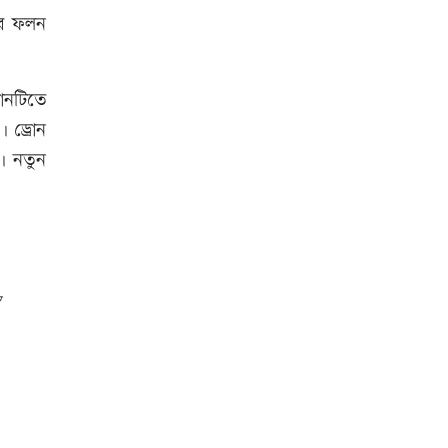
লের ফলন
আনসার-ভিডিপির উদ্যোগে সড়ক
সংস্কার
রোনটিতে
। ড্রোন
। নতুন
রাজধানীতে ট্রেনের ধাক্কায়
শিক্ষার্থীসহ নিহত ৪
স্বর্ণের দামে বড় লাফ, আজ থেকেই
কার্যকর
‘জুলাই গণ-অভ্যুত্থান’ দিবসের ছুটি
যারা পাবেন না
এক দিনের ব্যবধানে কমলো স্বর্ণের