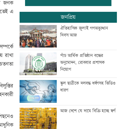
ের জনক
খতেই এ
বাবাকে শেষ বিদায় জানাতে
জনপ্রিয়
রোজারিওতে মেসি
ঐতিহাসিক জুলাই গণঅভ্যুত্থান
দিবস আজ
বৃষ্টি নিয়ে নতুন বার্তা আবহাওয়া
্পর্কে
অফিসের
য়ে রাখা
পাঁচ আর্থিক প্রতিষ্ঠান বন্ধের
অনুমোদন, রোববার প্রশাসক
চেতনতা
আজ আন্তর্জাতিক আদিবাসী দিবস
নিয়োগ
স্কুল ছাত্রীকে দলবদ্ধ ধর্ষণসহ ভিডিও
লুপ্তির
ধারণ
হনকারী
কক্সবাজারের পথে প্রধানমন্ত্রী
আজ দেশে যে দামে বিক্রি হচ্ছে স্বর্ণ
পিছনেও
টেলিভিশনে আজকের যত খেলা
আধুনিক