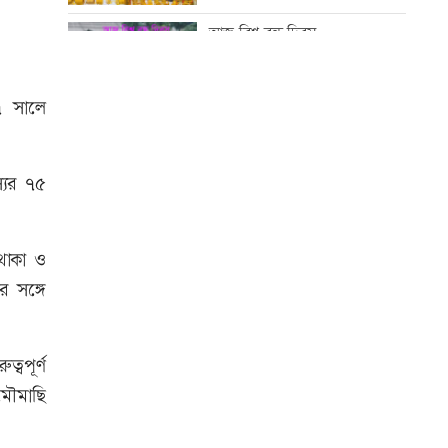
আজ বিশ্ব বন্ধু দিবস
রোববার রাজধানীর যেসব দোকান-
মার্কেট বন্ধ
৭ সালে
কোরআন-হাদিসে নামাজ না পড়ার
শাস্তি
প্রধানমন্ত্রীর সফর ঘিরে চট্টগ্রাম-
্যের ৭৫
কক্সবাজারে উৎসবের আমেজ
আজ স্বর্ণ-রুপা যে দামে বিক্রি হচ্ছে
 থাকা ও
অবশেষে মোজতবা খামেনির ভিডিও
র সঙ্গে
প্রকাশ্য
আজ দেশে স্বর্ণের দাম বাড়ল নাকি
কমলো
্বপূর্ণ
 মৌমাছি
ইউএস-বাংলা এয়ারলাইন্সে নিয়োগ
বিজ্ঞপ্তি