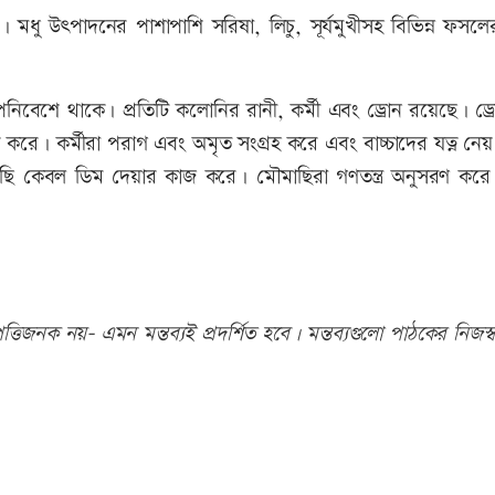
। মধু উৎপাদনের পাশাপাশি সরিষা, লিচু, সূর্যমুখীসহ বিভিন্ন ফস
পনিবেশে থাকে। প্রতিটি কলোনির রানী, কর্মী এবং ড্রোন রয়েছে। ড্
র করে। কর্মীরা পরাগ এবং অমৃত সংগ্রহ করে এবং বাচ্চাদের যত্ন নেয়
ছি কেবল ডিম দেয়ার কাজ করে। মৌমাছিরা গণতন্ত্র অনুসরণ করে
তিজনক নয়- এমন মন্তব্যই প্রদর্শিত হবে। মন্তব্যগুলো পাঠকের নিজস্ব