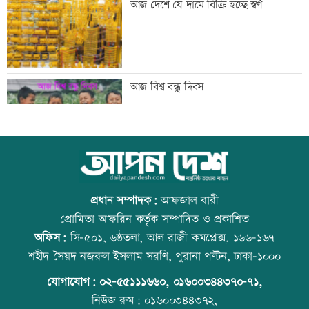
আজ দেশে যে দামে বিক্রি হচ্ছে স্বর্ণ
যুবদল নেতা আটক
ড্যাবের প্রতিষ্ঠাবার্ষিকীতে প্রধানমন্ত্রী
আজ বিশ্ব বন্ধু দিবস
ট্রাম্পের বিলাসী ’বলরুম প্রকল্প’ আটকে
উত্থান-পতনের বাজারে আজ স্বর্ণের ভরি কত
দিলেন আদালত
প্রধান সম্পাদক:
আফজাল বারী
প্রোমিতা আফরিন কর্তৃক সম্পাদিত ও প্রকাশিত
অফিস:
সি-৫০১, ৬ষ্ঠতলা, আল রাজী কমপ্লেক্স, ১৬৬-১৬৭
আগস্টে ফের টানা ৪ দিনের ছুটির সুযোগ
আজ স্বর্ণ-রুপা যে দামে বিক্রি হচ্ছে
শহীদ সৈয়দ নজরুল ইসলাম সরণি, পুরানা পল্টন, ঢাকা-১০০০
যোগাযোগ:
০২-৫৫১১১৬৬০
,
০১৬০০৩৪৪৩৭০-৭১,
নিউজ রুম:
০১৬০০৩৪৪৩৭২,