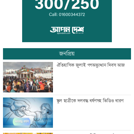
অস্ট্রেলিয়ায় পরীক্ষার আগেই ফেল শান্তরা
জনপ্রিয়
চাঁদপুরে নারীর পেট থেকে ৪ কেজি ৮০০
ঐতিহাসিক জুলাই গণঅভ্যুত্থান দিবস আজ
গ্রামের টিউমার অপসারণ
একদিনের ব্যবধানে বাড়ল স্বর্ণের দাম, ভরি
স্কুল ছাত্রীকে দলবদ্ধ ধর্ষণসহ ভিডিও ধারণ
কত
নারী সহকর্মীর ঘর থেকে বস্ত্রহীন অবস্থায়