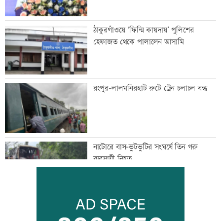
ঠাকুরগাঁওয়ে ‘ফিল্মি কায়দায়’ পুলিশের
হেফাজত থেকে পালালেন আসামি
রংপুর-লালমনিরহাট রুটে ট্রেন চলাচল বন্ধ
নাটোরে বাস-ভুটভুটির সংঘর্ষে তিন গরু
ব্যবসায়ী নিহত
ইরান যুদ্ধ থেকে সম্মানজনকভাবে সরে আসা
উচিত: মার্কিন জেনারেল