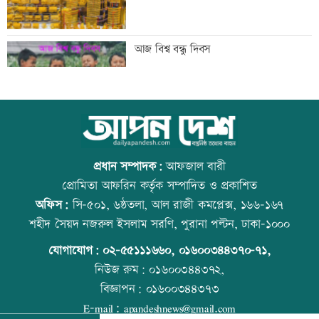
তিস্তা মহাপরিকল্পনার কাজ শিগগিরই শুরু
আজ বিশ্ব বন্ধু দিবস
হচ্ছে: প্রতিমন্ত্রী ফরহাদ
অতিরিক্ত মদপানে এক ব্যক্তির মৃত্যু
কোরআন-হাদিসে নামাজ না পড়ার শাস্তি
প্রধান সম্পাদক:
আফজাল বারী
প্রোমিতা আফরিন কর্তৃক সম্পাদিত ও প্রকাশিত
অফিস:
সি-৫০১, ৬ষ্ঠতলা, আল রাজী কমপ্লেক্স, ১৬৬-১৬৭
ইবির গবেষণাপত্র প্রত্যাহারের ঘটনায় তদন্ত
উত্থান-পতনের বাজারে আজ স্বর্ণের ভরি কত
শহীদ সৈয়দ নজরুল ইসলাম সরণি, পুরানা পল্টন, ঢাকা-১০০০
কমিটি
যোগাযোগ:
০২-৫৫১১১৬৬০
,
০১৬০০৩৪৪৩৭০-৭১,
নিউজ রুম:
০১৬০০৩৪৪৩৭২,
বিজ্ঞাপন:
০১৬০০৩৪৪৩৭৩
যুবদল নেতার মরদেহ গুমের চেষ্টা, থানায়
আজ স্বর্ণ-রুপা যে দামে বিক্রি হচ্ছে
E-mail:
apandeshnews@gmail.com
মামলা