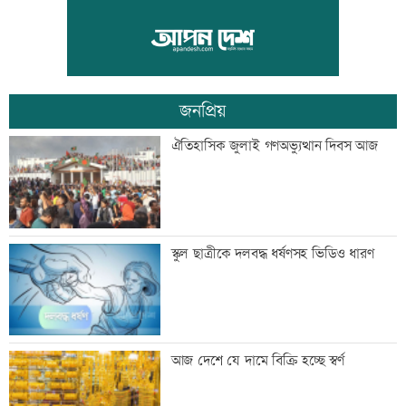
লক্ষ্মীপুর জেলা প্রশাসনের ১৪ কর্মকর্তা-
কর্মচারীর বিদায়ী সংবর্ধনা
জনপ্রিয়
সব শর্ত মেনে নিলে হরমুজ খুলবো: ইরান
ঐতিহাসিক জুলাই গণঅভ্যুত্থান দিবস আজ
মেসির বাবা মারা গেছেন
স্কুল ছাত্রীকে দলবদ্ধ ধর্ষণসহ ভিডিও ধারণ
বিএনপি গণমাধ্যমের স্বাধীনতায় বিশ্বাস করে:
আজ দেশে যে দামে বিক্রি হচ্ছে স্বর্ণ
প্রতিমন্ত্রী টুকু