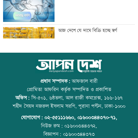
স্থগিত আলিম পরীক্ষার বিষয়সমূহের সূচি
আজ দেশে যে দামে বিক্রি হচ্ছে স্বর্ণ
প্রকাশ
বিপিএলে খেলতে চায় শ্রীলঙ্কার ফ্র্যাঞ্চাইজি
আজ বিশ্ব বন্ধু দিবস
প্রধান সম্পাদক:
আফজাল বারী
প্রোমিতা আফরিন কর্তৃক সম্পাদিত ও প্রকাশিত
অফিস:
সি-৫০১, ৬ষ্ঠতলা, আল রাজী কমপ্লেক্স, ১৬৬-১৬৭
বাঁশখালীতে প্রধানমন্ত্রী
কোরআন-হাদিসে নামাজ না পড়ার শাস্তি
শহীদ সৈয়দ নজরুল ইসলাম সরণি, পুরানা পল্টন, ঢাকা-১০০০
যোগাযোগ:
০২-৫৫১১১৬৬০
,
০১৬০০৩৪৪৩৭০-৭১,
নিউজ রুম:
০১৬০০৩৪৪৩৭২,
বিজ্ঞাপন:
০১৬০০৩৪৪৩৭৩
ইতিহাস বিকৃতির অপচেষ্টাকারী অতি দানবীয়