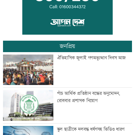
বিদ্যুৎ-জ্বালানি নিয়ে বিভ্রান্তি সৃষ্টি করা হচ্ছে:
প্রধানমন্ত্রী
জনপ্রিয়
‘রাজনীতি স্বচ্ছ হওয়া উচিত, তাহলে গণতন্ত্রের
ঐতিহাসিক জুলাই গণঅভ্যুত্থান দিবস আজ
গতি ফিরে আসবে’
সঠিক সময়ে আসেননি পরীমনি, পেছালো
পাঁচ আর্থিক প্রতিষ্ঠান বন্ধের অনুমোদন,
শুনানি
রোববার প্রশাসক নিয়োগ
‘দেশ পরিচালনায় সরকার ব্যর্থ হলে তখন
স্কুল ছাত্রীকে দলবদ্ধ ধর্ষণসহ ভিডিও ধারণ
সমালোচনা করবেন’