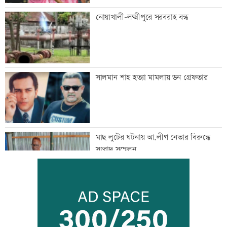
নোয়াখালী-লক্ষ্মীপুরে সরবরাহ বন্ধ
সালমান শাহ হত্যা মামলায় ডন গ্রেফতার
মাছ লুটের ঘটনায় আ.লীগ নেতার বিরুদ্ধে
সংবাদ সম্মেলন
সূচকের পতনে লেনদেন ৯৬৪ কোটি টাকা