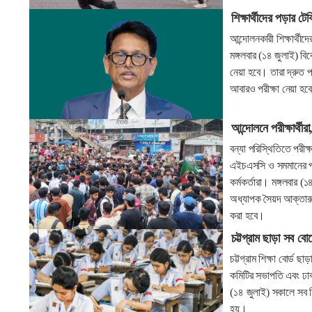
শিক্ষার্থীদের পড়ার টে
আন্দোলনকারী শিক্ষার্থী
মঙ্গলবার (১৪ জুলাই) বিকে
নেয়া হবে। তারা দ্রুত প
আবারও পরীক্ষা নেয়া হব
আন্দোলনে পরীক্ষার্থীরা
বন্যা পরিস্থিতিতে পরীক্
এইচএসসি ও সমমানের পরী
কর্মকর্তারা। মঙ্গলবার (
অধ্যাপক সৈয়দ আক্তারুজ
করা হবে।
চট্টগ্রাম ছাড়া সব বো
চট্টগ্রাম শিক্ষা বোর্ড
কমিটির সভাপতি এবং ঢাকা
(১৪ জুলাই) সকালে সব শিক
হয়।