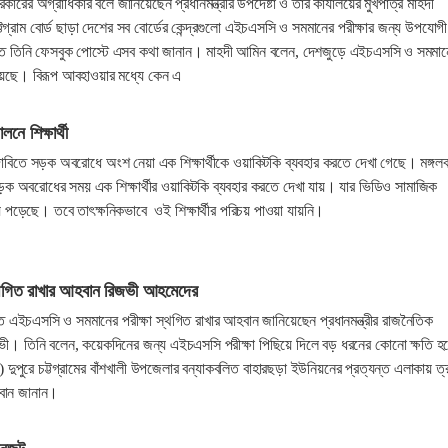
ষা সরকারের অগ্রাধিকার বলে জানিয়েছেন প্রধানমন্ত্রীর উপদেষ্টা ও তার কার্যালয়ের মুখপাত্র মাহদী
গ্রাম বোর্ড ছাড়া দেশের সব বোর্ডের কেন্দ্রগুলো এইচএসসি ও সমমানের পরীক্ষার জন্য উপযোগ
রাতে তিনি ফেসবুক পোস্টে এসব কথা জানান। মাহদী আমিন বলেন, দেশজুড়ে এইচএসসি ও সমমান
়েছে। বিরূপ আবহাওয়ার মধ্যে কেন এ
নে শিক্ষার্থী
ের দাবিতে সড়ক অবরোধে অংশ নেয়া এক শিক্ষার্থীকে ওয়াকিটকি ব্যবহার করতে দেখা গেছে। মঙ্গলব
ড়ক অবরোধের সময় এক শিক্ষার্থীর ওয়াকিটকি ব্যবহার করতে দেখা যায়। যার ভিডিও সামাজিক
পড়েছে। তবে তাৎক্ষনিকভাবে ওই শিক্ষার্থীর পরিচয় পাওয়া যায়নি।
্থগিত রাখার আহবান রিজভী আহমেদের
যন্ত এইচএসসি ও সমমানের পরীক্ষা স্থগিত রাখার আহবান জানিয়েছেন প্রধানমন্ত্রীর রাজনৈতিক
িজভী। তিনি বলেন, কয়েকদিনের জন্য এইচএসসি পরীক্ষা পিছিয়ে দিলে বড় ধরনের কোনো ক্ষতি হ
) দুপুরে চট্টগ্রামের বাঁশখালী উপজেলার বন্যাকবলিত বাহারছড়া ইউনিয়নের প্রত্যন্ত এলাকায় ত্
বান জানান।