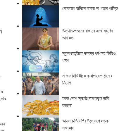
কোরআন-হাদিসে নামাজ না পড়ার শাস্তি
উত্থান-পতনের বাজারে আজ স্বর্ণের
ই)
ভরি কত
স্কুল ছাত্রীকে দলবদ্ধ ধর্ষণসহ ভিডিও
ধারণ
লতিফ সিদ্দিকীকে কারাগারে পাঠানোর
া
নির্দেশ
য়ে
আজ দেশে স্বর্ণের দাম বাড়ল নাকি
্কার
কমলো
আনসার-ভিডিপির উদ্যোগে সড়ক
িন্ন
সংস্কার
নুল