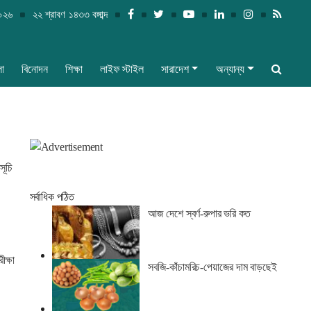
২০২৬
২২ শ্রাবণ ১৪৩৩ বঙ্গাব্দ
লা
বিনোদন
শিক্ষা
লাইফ স্টাইল
সারাদেশ
অন্যান্য
সূচি
সর্বাধিক পঠিত
আজ দেশে স্বর্ণ-রুপার ভরি কত
ীক্ষা
সবজি-কাঁচামরিচ-পেয়াজের দাম বাড়ছেই