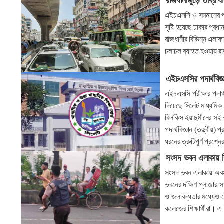
রাজধানীজুড়ে তীব্র 
এইচএসসি ও সমমানের পরী
সৃষ্টি হয়েছে ঢাকার প্
রাজধানীর বিভিন্ন এলাকা
চলাচল ব্যাহত হওয়ায় রা
এইচএসসির পদার্থবিজ্
এইচএসসি পরীক্ষার পদার্থ
দিয়েছে সিলেট মাধ্যমিক ও
বিলকিস ইয়াছমীনের সই
পদার্থবিজ্ঞান (তত্ত্বীয
ধরনের ত্রুটিপূর্ণ প্রশ্ন
সংসদ ভবন এলাকায় শিক্
সংসদ ভবন এলাকায় অবস্থা
ভবনের দক্ষিণ প্লাজার স
ও জলাবদ্ধতার মধ্যেও সো
কলেজের শিক্ষার্থীরা। এ