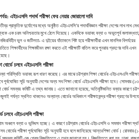
িপর্যয়: এইচএসসি পদার্থ পরীক্ষা ফের নেয়ার জোরালো দাবি
্র প্রাকৃতিক দুর্যোগের মধ্যে অনুষ্ঠিত এইচএসসি’র পদার্থবিজ্ঞান পরীক্ষা দেশের লাখ লাখ মেধ
র স্বপ্নকে এক চরম অনিশ্চয়তার মুখে ঠেলে দিয়েছে। একদিকে ভয়াবহ বন্যা ও অভূতপূর্ব জলাবদ্ধতা
নজিরবিহীন ভুল ও জটিলতা- এ দুইয়ের যাঁতাকলে পিষ্ট হয়ে পরীক্ষার্থীরা এখন মানসিক বিপর্যয়ের
িতিতে শিক্ষার্থীদের শিক্ষাজীবন রক্ষা করতে এই পরীক্ষাটি বাতিল করে পুনরায় গ্রহণের দাবি এখন
হয়েছে।
ক্ষা বোর্ডে চলবে এইচএসসি পরীক্ষা
যা পরিস্থিতি ভয়াবহ রূপ ধারণ করেছে। এর মাঝে চট্টগ্রাম শিক্ষা বোর্ডের এইচএসএসি পরীক্ষা
 পূর্বঘোষিত সূচি অনুযায়ী দেশের অন্য সব শিক্ষা বোর্ডে এইচএসসি পরীক্ষা হবে। সোমবার (১৩
া বোর্ড সমন্বয় কমিটি এ তথ্য জানায়। এতে জানানো হয়েছে, অতিবৃষ্টিজনিত বন্যার কারণে চট্টগ
১৬ জুলাই পর্যন্ত স্থগিত থাকলেও অন্যান্য বোর্ডের অধিকাংশ পরীক্ষাকেন্দ্র পরীক্ষা গ্রহণের উপয
র্ডে চলবে এইচএসসি পরীক্ষা
গ্রাম অঞ্চলে বন্যা ও ভূমিধস হচ্ছে। এ কারণে চট্টগ্রাম বোর্ডের এইচএসসি ও সমমান পরীক্ষা স্থ
 বোর্ডের পরীক্ষা পূর্বঘোষিত সূচি অনুযায়ী হবে বলে জানিয়েছে আন্তঃশিক্ষা বোর্ড। রোববার (
্ড সমন্বয় কমিটি এক প্রেস বিজ্ঞপ্তিতে এ তথ্য জানানো হয়। বিজ্ঞপ্তিতে বলা হয়, ঢাকা, রাজশ