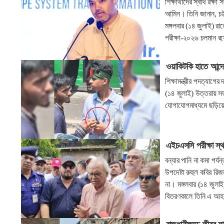
শিক্ষার্থীদের স্বার্থ রক্
আমিন। তিনি জানান, চট্ট
মঙ্গলবার (১৪ জুলাই) 
পরীক্ষা-২০২৬ চলমান রয
ওয়াকিটকি হাতে আন্দোল
শিক্ষামন্ত্রীর পদত্যাগ
(১৪ জুলাই) উত্তরায় স
যোগাযোগমাধ্যমে ছড়িয়ে 
এইচএসসি পরীক্ষা স
বন্যার পানি না কমা পর্
উপদেষ্টা রুহুল কবির র
না। মঙ্গলবার (১৪ জুলাই
বিতরণকালে তিনি এ আহ