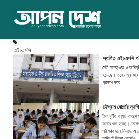
এইচএসসি
স্থগিত এইচএসসি পরীক
বৈরী আবহাওয়া ও অতিবৃষ
হয়েছে। তবে নতুন করে স্
প্রকাশ করে।
চট্টগ্রাম বোর্ডের স্
টানা বৃষ্টির-বন্যার কার
আবার শুরু হচ্ছে। সোমব
পরীক্ষার হলে ফিরছে এ বোর
কারিগরি শিক্ষা বোর্ডেও