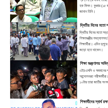
হক মিলন। বুধবার (১৫ জ
জানান তিনি।
দ্বিতীয় দিনের মতো সড়
দ্বিতীয় দিনের মতো সড়ক
শিক্ষামন্ত্রীর পদত্যা
শিক্ষার্থীরা। এদিন দুপু
জড়ো হতে থাকেন।
শিক্ষা মন্ত্রণালয় অভিম
এইচএসসি ও সমমানের পরীক
আন্দোলনরত পরীক্ষার্থী
১০টায় তারা জাতীয় সংস
শিক্ষার্থীদের স্বার্থ