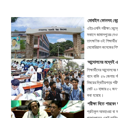
মোবাইল ফোনসহ কেন্দ্র
এইচএসসি পরীক্ষা কেন্দ্
সকালে জামালপুরের দেওয়
তাৎক্ষণিক ওই শিক্ষার্থী
মেমোরিয়াল কলেজের শিক্
আন্দোলনের মধ্যেই এ
শিক্ষার্থীদের আন্দোলনের
বাদে বাকি ৫৯ জেলায় পর
বিষয়ের দ্বিতীয়পত্র পরীক
মোট ২০ হাজার ৫২ জন পর
করা হয়েছে।
পরীক্ষা দিতে পারবেন অং
প্রতিকূল আবহাওয়া বা অনি
প্রশ্নপত্রে একই তারিখে