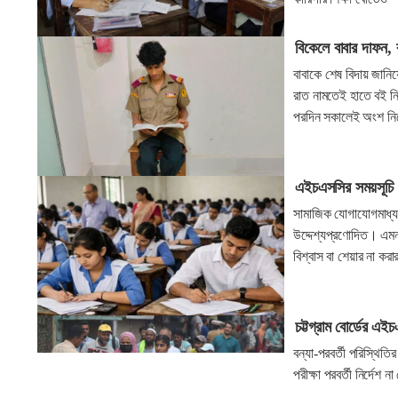
বিকেলে বাবার দাফন,
বাবাকে শেষ বিদায় জানি
রাত নামতেই হাতে বই ন
পরদিন সকালেই অংশ নিত
এইচএসসির সময়সূচি নি
সামাজিক যোগাযোগমাধ্যমে
উদ্দেশ্যপ্রণোদিত। এমনট
বিশ্বাস বা শেয়ার না করা
চট্টগ্রাম বোর্ডের এইচ
বন্যা-পরবর্তী পরিস্থিত
পরীক্ষা পরবর্তী নির্দেশ