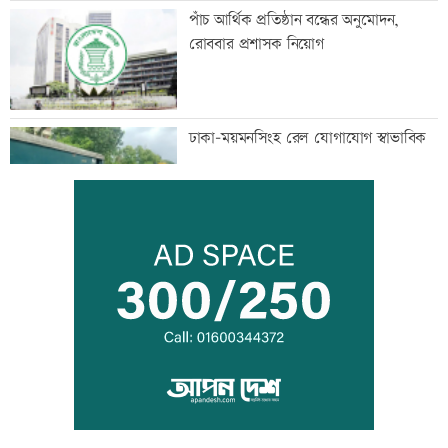
পাঁচ আর্থিক প্রতিষ্ঠান বন্ধের অনুমোদন,
রোববার প্রশাসক নিয়োগ
ঢাকা-ময়মনসিংহ রেল যোগাযোগ স্বাভাবিক
সিঙ্গাপুর থেকে এক কার্গো এলএনজি কিনবে
সরকার
মান্দায় ২৯৬ বোতলসহ দুই মাদক কারবারি
আটক