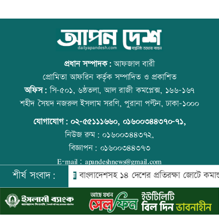
দিল্লিতে শেখ হাসিনার বক্তব্যে ভারতের সমর্থন
আজ বিশ্ব বন্ধু দিবস
নেই: রণধীর জয়সওয়াল
প্রধান সম্পাদক:
আফজাল বারী
প্রোমিতা আফরিন কর্তৃক সম্পাদিত ও প্রকাশিত
অফিস:
সি-৫০১, ৬ষ্ঠতলা, আল রাজী কমপ্লেক্স, ১৬৬-১৬৭
দেশে ফিরলেন আরও ৩৪০ লিবিয়া প্রবাসী
প্রতিমন্ত্রীকে ঘিরে ভাইরাল ভিডিওতে ছবি
শহীদ সৈয়দ নজরুল ইসলাম সরণি, পুরানা পল্টন, ঢাকা-১০০০
জুড়ে অপপ্রচার: এলিন
যোগাযোগ:
০২-৫৫১১১৬৬০
,
০১৬০০৩৪৪৩৭০-৭১,
নিউজ রুম:
০১৬০০৩৪৪৩৭২,
বিজ্ঞাপন:
০১৬০০৩৪৪৩৭৩
দুর্নীতির বিরুদ্ধে কঠোর অবস্থান নিতে হবে:
কোরআন-হাদিসে নামাজ না পড়ার শাস্তি
E-mail:
apandeshnews@gmail.com
প্রতিমন্ত্রী নুর
শীর্ষ সংবাদ:
্রমন্ত্রী
বাংলাদেশসহ ১৪ দেশের প্রতিরক্ষা জোটে কমান্ডার নিয়োগ
©
২০২৬ |
আপন দেশ ডটকম
কর্তৃক সর্বসত্ব ® সংরক্ষিত | উন্নয়নে
ইমিথমেকারস.কম
দল ভারী করতে আ’লীগকে রাজনীতি করতে
উত্থান-পতনের বাজারে আজ স্বর্ণের ভরি কত