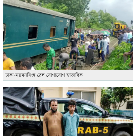
ঢাকা-ময়মনসিংহ রেল যোগাযোগ স্বাভাবিক