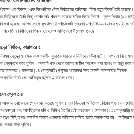
কিশোরীকে যৌন নির্যাতনের অভিযোগ
নাল্ড ট্রাম্প-এর বিরুদ্ধে এক কিশোরীকে যৌন নির্যাতনের অভিযোগ ঘিরে নতুন বিতর্ক তৈরি হয়েছে।
 ভিত্তিতে তৈরি কিছু গোপন নথি প্রকাশ করেছে মার্কিন বিচার বিভাগ। বৃহস্পতিবার (০৫ মার্চ
াবি করা হয়েছে, আশির দশকে কুখ্যাত যৌনপাচারকারী জেফরি এপস্টেইন-এর মাধ্যমে ওই কিশো
 হয়। পরে তিনি নির্যাতনের শিকার হন বলেও অভিযোগে উল্লেখ রয়েছে।
দ্রে নির্যাতন, কারাগারে ৫
নিরাময় কেন্দ্রে মানসিক ভারসাম্যহীন যুবককে মারধর ও নির্যাতরে ঘটনা ঘটে। এরপর এ নিয়ে মাম
কে গ্রেফতার করে পুলিশ। আসামি পক্ষ থেকে তাদের জামিন আবেদন করা হলেও না মঞ্জুর করে প
ছে আদালত। মঙ্গলবার (২৪ ফেব্রুয়ারি) দুপুরের গাইবান্ধা সদর আমলী আদালতের বিচারক
াল ম্যাজিস্ট্রেট মো. আতিকুর রহমান এ আদেশ দেন।
োবেল গ্রেফতার
াইনুল আহসান নোবেলকে গ্রেফতার করেছে পুলিশ। তার বিরুদ্ধে অভিযোগ, বিয়ের প্রলোভন দেখিয়
 হেনস্তা এবং আপত্তিকর ছবি ও ভিডিও তৈরির চেষ্টা করেছেন। সোমবার (২৩ ফেব্রুয়ারি) দু
য়ণগঞ্জের সিদ্ধিরগঞ্জ থানাধীন বটতলা এলাকায় অভিযান চালিয়ে তাকে আটক করা হয়। অভিযানে
ের ডেমরা থানা পুলিশ।