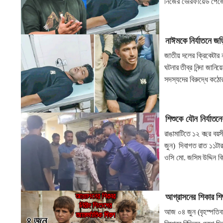
নিজের ভেরিফায়েড পেজ
নাঈমকে নির্যাতনে জড়
জাতীয় দলের ক্রিকেটার 
ঘটনার তীব্র নিন্দা জা
সদস্যদের বিরুদ্ধে কঠো
শিশুকে যৌন নির্যা
রাঙামাটিতে ১২ বছর বয়
জুন) দিবাগত রাত ১১টা
ওসি মো. জসিম উদ্দিন ব
আগ্রাসনের শিকার শি
আজ ০৪ জুন (বৃহস্পতিবা