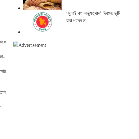
‘জুলাই গণ-অভ্যুত্থান’ দিবসের ছুটি
যারা পাবেন না
শুকে
না-
্ডের
্তান
এ