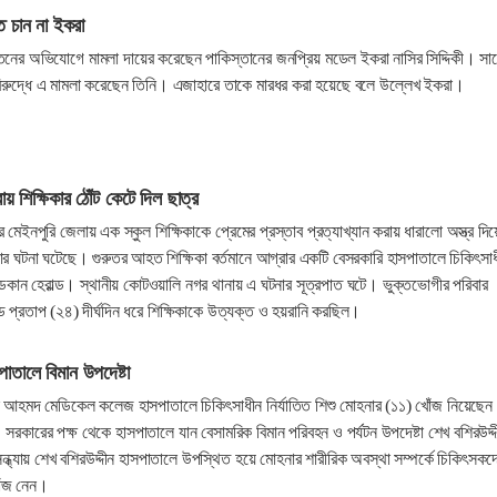
ে চান না ইকরা
যাতনের অভিযোগে মামলা দায়ের করেছেন পাকিস্তানের জনপ্রিয় মডেল ইকরা নাসির সিদ্দিকী। সা
 বিরুদ্ধে এ মামলা করেছেন তিনি। এজাহারে তাকে মারধর করা হয়েছে বলে উল্লেখ ইকরা।
রায় শিক্ষিকার ঠোঁট কেটে দিল ছাত্র
মেইনপুরি জেলায় এক স্কুল শিক্ষিকাকে প্রেমের প্রস্তাব প্রত্যাখ্যান করায় ধারালো অস্ত্র দিয়
ছনার ঘটনা ঘটেছে। গুরুতর আহত শিক্ষিকা বর্তমানে আগ্রার একটি বেসরকারি হাসপাতালে চিকিৎসা
কান হেরাল্ড। স্থানীয় কোটওয়ালি নগর থানায় এ ঘটনার সূত্রপাত ঘটে। ভুক্তভোগীর পরিবার
প্রতাপ (২৪) দীর্ঘদিন ধরে শিক্ষিকাকে উত্যক্ত ও হয়রানি করছিল।
াতালে বিমান উপদেষ্টা
ন আহমদ মেডিকেল কলেজ হাসপাতালে চিকিৎসাধীন নির্যাতিত শিশু মোহনার (১১) খোঁজ নিয়েছেন
। সরকারের পক্ষ থেকে হাসপাতালে যান বেসামরিক বিমান পরিবহন ও পর্যটন উপদেষ্টা শেখ বশিরউদ্
 সন্ধ্যায় শেখ বশিরউদ্দীন হাসপাতালে উপস্থিত হয়ে মোহনার শারীরিক অবস্থা সম্পর্কে চিকিৎসকদ
োঁজ নেন।