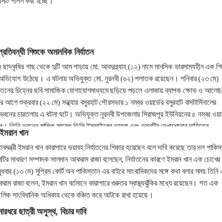
িবসটি পালন করা হচ্ছে।
রতিবন্ধী শিশুকে অমানবিক নির্যাতন
ে ছাদকৃষির গাছ থেকে দুটি আম পাড়ায় মো. আবদুল্ল্যাহ (১২) নামে মানসিক ভারসাম্যহীন এক শি
 অভিযোগ উঠেছে। এ ঘটনায় অভিযুক্ত মো. নুরনবী (৬২) পলাতক রয়েছেন। শনিবার (২৩ মে)
নির্যাতনের চিহ্নের ছবি সামাজিক যোগাযোগমাধ্যমে ছড়িয়ে পড়লে এলাকায় ব্যাপক ক্ষোভ ও আলোচ
 আগে শুক্রবার (২২ মে) সন্ধ্যায় বসুরহাট পৌরসভার ১ নম্বর ওয়ার্ডের বসুরহাট বাসটার্মিনালের
ভবনের চারতলায় এ ঘটনা ঘটে। অভিযুক্ত নুরনবী উপজেলার সিরাজপুর ইউনিয়নের ৫ নম্বর ওয়ার
লে। তিনি ভবনের মালিক সাবেক ডিসি ইসমাইলের ভায়রা এবং ভবনটির দেখাশোনার দায়িত্বে
ন ইমরান খান
ানমন্ত্রী ইমরান খান কারাগারে ভয়াবহ নির্যাতনের শিকার হয়েছেন বলে দাবি করেছে তার দল পাকিস
র সাধারণ সম্পাদক সালমান আকরাম রাজা বলেছেন, নির্যাতনের কারণে ইমরান খান এক চোখের
 বুধবার (১৩ মে) সুপ্রিম কোর্ট অব পাকিস্তান এর বাইরে সাংবাদিকদের সঙ্গে কথা বলার সময় তিনি 
ম রাজা বলেন, ইমরান খান বর্তমানে কারাগারে গুরুতর স্বাস্থ্যঝুঁকির মধ্যে রয়েছেন। গত এক
ৌলিক সাংবিধানিক অধিকার থেকে বঞ্চিত করে আটকে রাখা হয়েছে।
মারধরে ছাত্রী অসুস্থ, বিচার দাবি