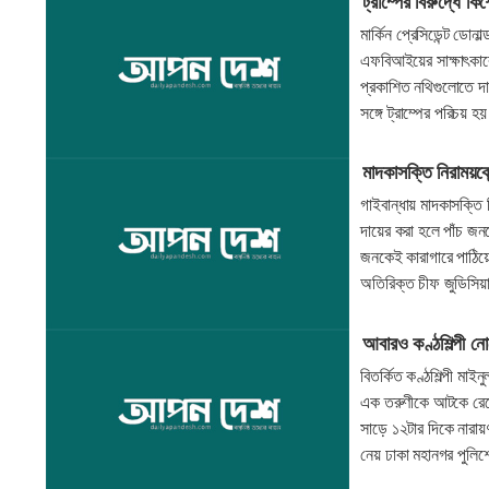
ট্রাম্পের বিরুদ্ধে 
মার্কিন প্রেসিডেন্ট ডো
এফবিআইয়ের সাক্ষাৎকারের
প্রকাশিত নথিগুলোতে দ
সঙ্গে ট্রাম্পের পরিচয়
মাদকাসক্তি নিরাময়কেন্
গাইবান্ধায় মাদকাসক্তি 
দায়ের করা হলে পাঁচ জন
জনকেই কারাগারে পাঠিয়ে
অতিরিক্ত চীফ জুডিসিয়
আবারও কণ্ঠশিল্পী ন
বিতর্কিত কণ্ঠশিল্পী ম
এক তরুণীকে আটকে রেখে
সাড়ে ১২টার দিকে নারা
নেয় ঢাকা মহানগর পুলিশ