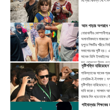
বিশ্বের বিভিন্ন দেশে দ
আম পাড়ার অপরাধে প্
নোয়াখালীর কোম্পানীগঞ্জ
অমানবিকভাবে মারধরের
দুপুরে শিশুটির শরীরে 
সমালোচনার সৃষ্টি হয়। এর
সাবেক ডিসি ইসমাইলের 
মৃত মোস্তফা মিয়ার ছে
দৃষ্টিশক্তি হারিয়েছে
রয়েছেন।
পাকিস্তানের সাবেক প্রধ
তেহরিক-ই-ইনসাফ। দলটি
দৃষ্টিশক্তি হারিয়েছেন।
দাবি করেন। সালমান আকরা
হাজার দিন ধরে তাকে ম
গাইবান্ধায় শিক্ষকের 