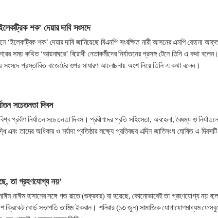
ইলেকট্রিক শক’ দেয়ার দাবি সংসদে
নে ‘ইলেকট্রিক শক’ দেয়ার দাবি জানিয়েছে বিএনপি সংরক্ষিত নারী আসনের এমপি রেহানা আক্ত
রের সময় কথিত ‘আয়নাঘরে’ বিরোধী নেতাকর্মীদের নির্যাতনের প্রসঙ্গ টেনে তিনি এ কথা বলেন
তীয় সংসদে প্রস্তাবিত বাজেটের ওপর সাধারণ আলোচনায় অংশ নিয়ে তিনি এ কথা বলেন।
্যাতন সচেতনতা দিবস
শ্ব প্রবীণ নির্যাতন সচেতনতা দিবস। প্রবীণদের প্রতি সহিংসতা, অবহেলা, বৈষম্য ও নির্যাতন
্ধি এবং তাদের অধিকার ও মর্যাদা প্রতিষ্ঠার লক্ষ্যে প্রতিবছর এদিন জাতিসংঘ ঘোষিত এ দিবসটি
েছে, তা গ্রহণযোগ্য নয়’
নাঈম নাঈম হাসানের সঙ্গে গত রাতে (শুক্রবার) যা হয়েছে, কোনোভাবেই তা গ্রহণযোগ্য নয় বল
েশ ক্রিকেট বোর্ড সভাপতি তামিম ইকবাল। শনিবার (১৩ জুন) সামাজিক যোগাযোগমাধ্যম ফেসবু