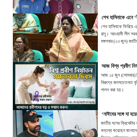
শেখ হাসিনাকে এনে ‘
শেখ হাসিনাকে ফিরিয়ে এ
রানু। আওয়ামী লীগ সরকা
মঙ্গলবার (২৩ জুন) জা
আজ বিশ্ব প্রবীণ নির
আজ ১৫ জুন (সোমবার) বি
বিরুদ্ধে জনসচেতনতা বৃদ
পালন করা হয়।
‘নাঈমের সঙ্গে যা হয়
জাতীয় দলের ক্রিকেটার 
মন্তব্য করেছেন বাংলাদ