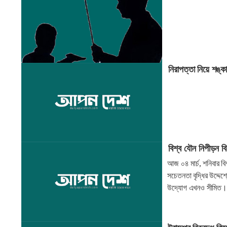
নিরাপত্তা নিয়ে শঙ্কা,
বিশ্ব যৌন নিপীড়ন 
আজ ০৪ মার্চ, শনিবার ব
সচেতনতা বৃদ্ধির উদ্দে
উদ্যোগ এখনও সীমিত।