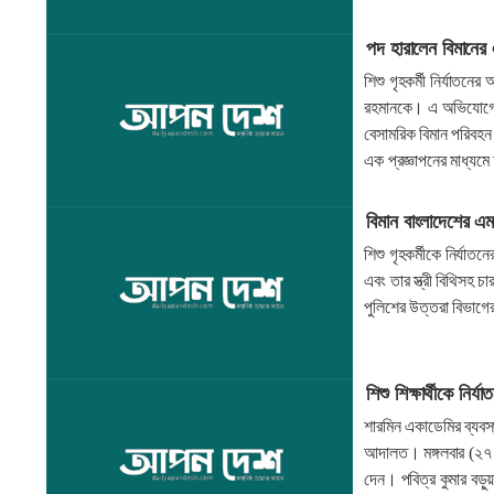
পদ হারালেন বিমানের
শিশু গৃহকর্মী নির্যাতন
রহমানকে। এ অভিযোগে দ
বেসামরিক বিমান পরিবহন ও
এক প্রজ্ঞাপনের মাধ্য
বিমান বাংলাদেশের এ
শিশু গৃহকর্মীকে নির্যা
এবং তার স্ত্রী বিথিসহ 
পুলিশের উত্তরা বিভাগে
শিশু শিক্ষার্থীকে নির
শারমিন একাডেমির ব্যবস্থা
আদালত। মঙ্গলবার (২৭ জ
দেন। পবিত্র কুমার বড়ু