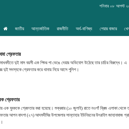
শনিবার ০৮ আগস্ট 
জাতীয়
আন্তর্জাতিক
রাজনীতি
অর্থ-বাণিজ্য
শেয়ার বাজার
খে
-বাবা গ্রেফতার
মাধবদীতে দুই মাস বয়সী এক শিশুর পা ভেঙে দেয়ার অভিযোগ উঠেছে তার চাচির বিরুদ্ধে। এ
রের দুই সদস্যকে গ্রেফতার করে থানায় নিয়ে আসে পুলিশ।
ুবক গ্রেফতার
ামলায় এক যুবককে গ্রেফতার করা হয়েছে। শুক্রবার (১০ জুলাই) রাতে নওগাঁ ব্রিজ এলাকা থেকে 
রেফতার আপন বাদশা (২৭) আদমদীঘির উপজেলার সান্তাহার ইউনিয়নের উৎরাইল জাহানাবাজ গ্র
ে।