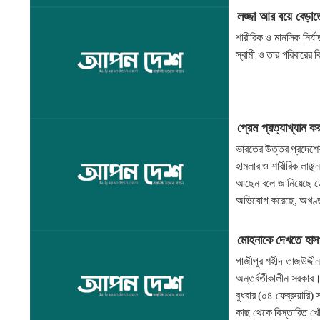
লজ্জা আর বয়ে বেড়াত
শারীরিক ও মানসিক নির্
স্বামী ও তার পরিবারের
প্রেম প্রত্যাখ্যান ক
ভারতের উত্তর প্রদেশের 
হামলার ও শারীরিক লাঞ্
আছেন বলে জানিয়েছে ডে
অভিযোগ করেছে, অখণ্ড 
মোহনাকে দেখতে হাসপ
গাজীপুর শহীদ তাজউদ্দী
অন্তর্বর্তীকালীন সরকার
বুধবার (০৪ ফেব্রুয়ারি)
কাছ থেকে বিস্তারিত খ