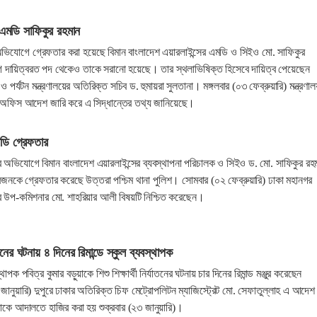
 এমডি সাফিকুর রহমান
ের অভিযোগে গ্রেফতার করা হয়েছে বিমান বাংলাদেশ এয়ারলাইন্সের এমডি ও সিইও মো. সাফিকুর
ায়িত্বরত পদ থেকেও তাকে সরানো হয়েছে। তার স্থলাভিষিক্ত হিসেবে দায়িত্ব পেয়েছেন
 পর্যটন মন্ত্রণালয়ের অতিরিক্ত সচিব ড. হুমায়রা সুলতানা। মঙ্গলবার (০৩ ফেব্রুয়ারি) মন্ত্রণাল
মে অফিস আদেশ জারি করে এ সিদ্ধান্তের তথ্য জানিয়েছে।
মডি গ্রেফতার
তনের অভিযোগে বিমান বাংলাদেশ এয়ারলাইন্সের ব্যবস্থাপনা পরিচালক ও সিইও ড. মো. সাফিকুর রহ
চারজনকে গ্রেফতার করেছে উত্তরা পশ্চিম থানা পুলিশ। সোমবার (০২ ফেব্রুয়ারি) ঢাকা মহানগর
র উপ-কমিশনার মো. শাহরিয়ার আলী বিষয়টি নিশ্চিত করেছেন।
্যাতনের ঘটনায় ৪ দিনের রিমান্ডে স্কুল ব্যবস্থাপক
পক পবিত্র কুমার বড়ুয়াকে শিশু শিক্ষার্থী নির্যাতনের ঘটনায় চার দিনের রিমান্ড মঞ্জুর করেছেন
ানুয়ারি) দুপুরে ঢাকার অতিরিক্ত চিফ মেট্রোপলিটন ম্যাজিস্ট্রেট মো. সেফাতুল্লাহ এ আদেশ
য়াকে আদালতে হাজির করা হয় শুক্রবার (২৩ জানুয়ারি)।