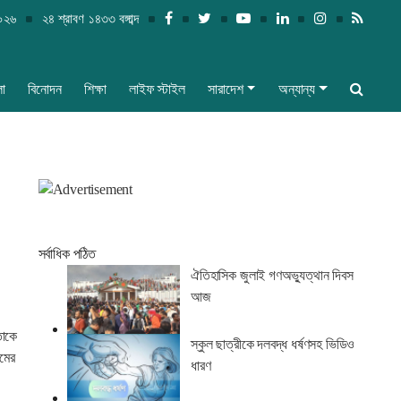
২০২৬
২৪ শ্রাবণ ১৪৩৩ বঙ্গাব্দ
লা
বিনোদন
শিক্ষা
লাইফ স্টাইল
সারাদেশ
অন্যান্য
সর্বাধিক পঠিত
ঐতিহাসিক জুলাই গণঅভ্যুত্থান দিবস
আজ
তাকে
স্কুল ছাত্রীকে দলবদ্ধ ধর্ষণসহ ভিডিও
ামের
ধারণ