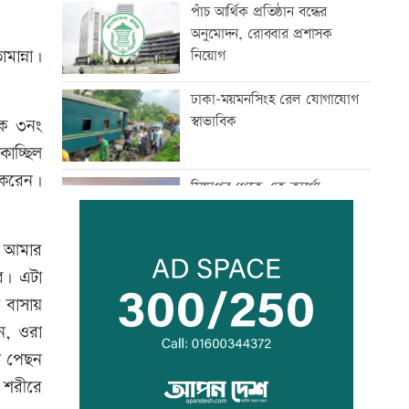
পাঁচ আর্থিক প্রতিষ্ঠান বন্ধের
অনুমোদন, রোববার প্রশাসক
মান্না।
নিয়োগ
ঢাকা-ময়মনসিংহ রেল যোগাযোগ
স্বাভাবিক
লক ৩নং
াচ্ছিল
ু করেন।
সিঙ্গাপুর থেকে এক কার্গো
এলএনজি কিনবে সরকার
া আমার
মান্দায় ২৯৬ বোতলসহ দুই মাদক
ে। এটা
কারবারি আটক
 বাসায়
ন, ওরা
ে পেছন
গুরুত্বপূর্ণ ব্যক্তিদের নিয়ে
অপপ্রচারের বিরুদ্ধে সতর্ক করল
 শরীরে
পুলিশ