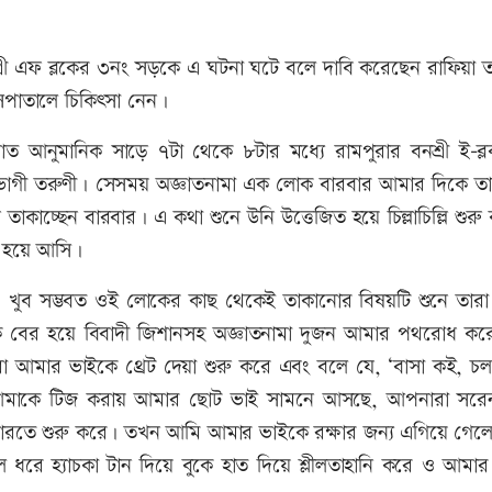
্রী এফ ব্লকের ৩নং সড়কে এ ঘটনা ঘটে বলে দাবি করেছেন রাফিয়া তা
সপাতালে চিকিৎসা নেন।
রাত আনুমানিক সাড়ে ৭টা থেকে ৮টার মধ্যে রামপুরার বনশ্রী ই-ব্
োগী তরুণী। সেসময় অজ্ঞাতনামা এক লোক বারবার আমার দিকে তাক
াচ্ছেন বারবার। এ কথা শুনে উনি উত্তেজিত হয়ে চিল্লাচিল্লি শুর
র হয়ে আসি।
। খুব সম্ভবত ওই লোকের কাছ থেকেই তাকানোর বিষয়টি শুনে তার
 বের হয়ে বিবাদী জিশানসহ অজ্ঞাতনামা দুজন আমার পথরোধ কর
আমার ভাইকে থ্রেট দেয়া শুরু করে এবং বলে যে, ‘বাসা কই, চল
ে, আমাকে টিজ করায় আমার ছোট ভাই সামনে আসছে, আপনারা সরে
রতে শুরু করে। তখন আমি আমার ভাইকে রক্ষার জন্য এগিয়ে গেল
ল ধরে হ্যাচকা টান দিয়ে বুকে হাত দিয়ে শ্লীলতাহানি করে ও আমার