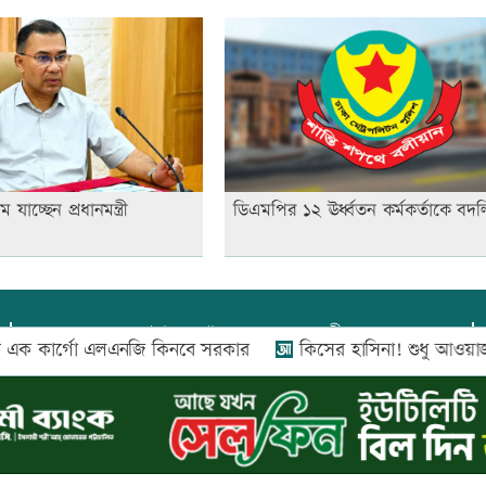
ে যাচ্ছেন প্রধানমন্ত্রী
ডিএমপির ১২ ঊর্ধ্বতন কর্মকর্তাকে বদল
প্রধান সম্পাদক:
আফজাল বারী
ার্গো এলএনজি কিনবে সরকার
কিসের হাসিনা! শুধু আওয়াজ-টাওয়াজ শোন
প্রোমিতা আফরিন কর্তৃক সম্পাদিত ও প্রকাশিত
অফিস:
সি-৫০১, ৬ষ্ঠতলা, আল রাজী কমপ্লেক্স, ১৬৬-১৬৭
শহীদ সৈয়দ নজরুল ইসলাম সরণি, পুরানা পল্টন, ঢাকা-১০০০
০২৬ |
আপন দেশ ডটকম
কর্তৃক সর্বসত্ব ® সংরক্ষিত | উন্নয়নে
ইমিথমেকার