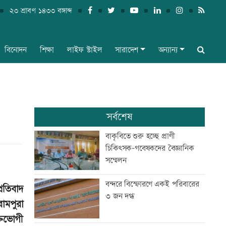
২৩ শ্রাবণ ১৪৩৩ বঙ্গাব্দ
বিনোদন
শিক্ষা
লাইফ স্টাইল
সারাদেশ
অন্যান্য
সর্বশেষ
বাকৃবিতে শুরু হচ্ছে প্রাণী
চিকিৎসক-গবেষকদের বৈজ্ঞানিক
সম্মেলন
বন্দরে বিস্ফোরণে একই পরিবারের
রতিবাদ
৩ জন দগ্ধ
ামপুরা
্তভোগী