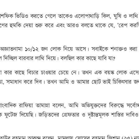
মাশফিক ভিডিও করতে গেলে তাকেও এলোপাথাড়ি কিল, ঘুষি ও লাথি
র্ষণের হুমকি দেয়া শুরু করে এবং আরও বলতে থাকে যে, ‘রেপ করসি
্ঞাতনামা ১০/১২ জন লোক নিয়ে আসে। সবাইকে শনাক্তও করা 
ে দিচ্ছিল বারবার লাথি দিয়ে। বলছিল কার কাছে যাবি যা?
যা কার কাছে বিচার চাওয়ার চেয়ে নে। তখন এক বয়স্ক লোক এস
েতা, সমাধান করে দিব। তখন আমি ও আমার ছোট ভাই চিকিৎসার জন্
দিক রাফিয়া তামান্না বলেন, আমি অভিযুক্তদের বিরুদ্ধে সর্বোচ্চ
 ফুটেজ দিয়েছি। জড়িতদের গ্রেফতার ও দৃষ্টান্তমূলক শাস্তির দাবি
দ আতাউর রহমান আকন্দ বলেন, মামলায় সোয়েব রহমান জিশান (২৫) ন