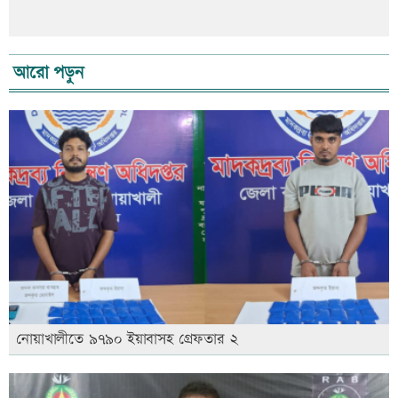
আরো পড়ুন
নোয়াখালীতে ৯৭৯০ ইয়াবাসহ গ্রেফতার ২