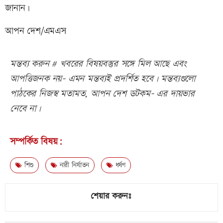
জানান।
আপন দেশ/এমএস
মন্তব্য করুন # খবরের বিষয়বস্তুর সঙ্গে মিল আছে এবং
আপত্তিজনক নয়- এমন মন্তব্যই প্রদর্শিত হবে। মন্তব্যগুলো
পাঠকের নিজস্ব মতামত, আপন দেশ ডটকম- এর দায়ভার
নেবে না।
সম্পর্কিত বিষয়:
শিশু
নারী নির্যাতন
ধর্ষণ
শেয়ার করুনঃ