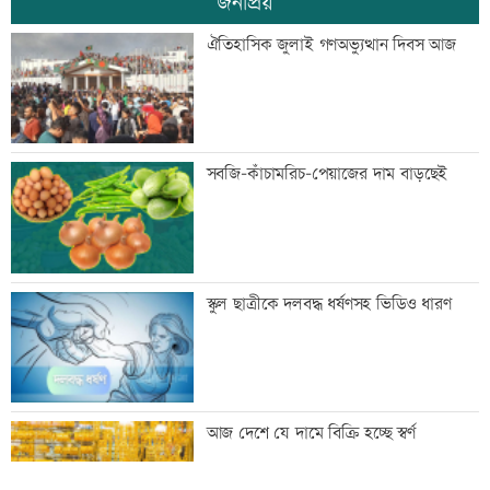
জনপ্রিয়
বিয়ে না করার কারণ জানালেন আমিশা
ঐতিহাসিক জুলাই গণঅভ্যুত্থান দিবস আজ
আওয়ামী লীগের সঙ্গে গণতন্ত্র যায় না: মির্জা
সবজি-কাঁচামরিচ-পেয়াজের দাম বাড়ছেই
ফখরুল
ডেপুটি ম্যানেজার চেয়ে ব্র্যাকে নিয়োগ
স্কুল ছাত্রীকে দলবদ্ধ ধর্ষণসহ ভিডিও ধারণ
‘আমার স্বপ্ন আপনাদের কাছে দিয়ে গেলাম’
আজ দেশে যে দামে বিক্রি হচ্ছে স্বর্ণ