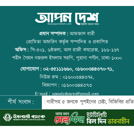
মেহেরপুর সীমান্তে নারীসহ ৫ জনকে পুশইনের
আজ বিশ্ব বন্ধু দিবস
চেষ্টা, বিজিবির প্রতিরোধে ব্যর্থ
প্রধান সম্পাদক:
আফজাল বারী
প্রোমিতা আফরিন কর্তৃক সম্পাদিত ও প্রকাশিত
অফিস:
সি-৫০১, ৬ষ্ঠতলা, আল রাজী কমপ্লেক্স, ১৬৬-১৬৭
থাইল্যান্ডে ১৪ বছরের শিক্ষার্থীর গুলিতে নিহত
প্রতিমন্ত্রীকে ঘিরে ভাইরাল ভিডিওতে ছবি
শহীদ সৈয়দ নজরুল ইসলাম সরণি, পুরানা পল্টন, ঢাকা-১০০০
৬
জুড়ে অপপ্রচার: এলিন
যোগাযোগ:
০২-৫৫১১১৬৬০
,
০১৬০০৩৪৪৩৭০-৭১,
নিউজ রুম:
০১৬০০৩৪৪৩৭২,
বিজ্ঞাপন:
০১৬০০৩৪৪৩৭৩
জাপানে ধেয়ে আসছে ঘূর্ণিঝড় ডলফিন
কোরআন-হাদিসে নামাজ না পড়ার শাস্তি
E-mail:
apandeshnews@gmail.com
শীর্ষ সংবাদ:
হেরপুর সীমান্তে নারীসহ ৫ জনকে পুশইনের চেষ্টা, বিজিবির প্রতিরোধে ব্যর্
©
২০২৬ |
আপন দেশ ডটকম
কর্তৃক সর্বসত্ব ® সংরক্ষিত | উন্নয়নে
ইমিথমেকারস.কম
কাঁচা মরিচের দাম কমলেও ডিমের দাম
আজ স্বর্ণ-রুপা যে দামে বিক্রি হচ্ছে
বাড়তি