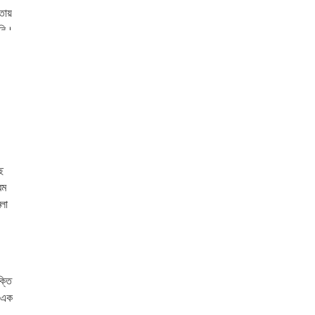
ওতায়
িনি।
ে
রম
মলা
ক্তি
ন এক