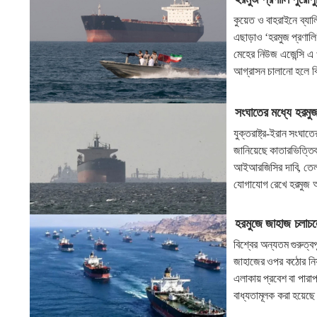
কুয়েত ও বাহরাইনে ব্যালি
এছাড়াও ‘হরমুজ প্রণালি’ 
মেহের নিউজ এজেন্সি এ 
আগ্রাসন চালানো হলে বিশ
সংঘাতের মধ্যে হরমু
যুক্তরাষ্ট্র-ইরান সংঘা
জানিয়েছে কাতারভিত্তিক
আইআরজিসির দাবি, তেল 
যোগাযোগ রেখে হরমুজ 
হরমুজে জাহাজ চলাচল
বিশ্বের অন্যতম গুরুত্বপ
জাহাজের ওপর কঠোর নিয়
এলাকায় প্রবেশ বা পারা
বাধ্যতামূলক করা হয়েছে