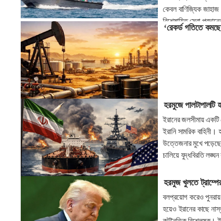
কেবল বাণিজ্যিক জাহাজ 
বিশেষায়িত সেবা প্রদান
‘রেকর্ড গতিতে কমছে
হরমুজে পালটাপালটি হা
ইরানের জলসীমায় একটি তেল
ইরানি সামরিক বাহিনী। হর
উত্তেজনার মুখে পড়েছে। 
চালিয়ে যুদ্ধবিরতি লঙ্ঘ
হরমুজ খুলতে ট্রাম্পের 
বলপ্রয়োগ করেও পুনরায় হ
হয়েও ইরানের কাছে নাস্তা
কূটনৈতিক বিশ্লেষক। ইরা