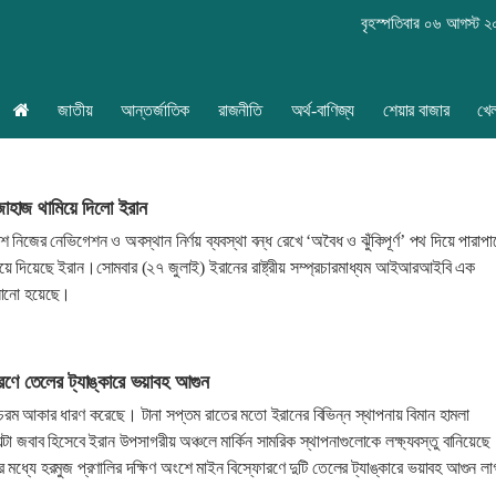
বৃহস্পতিবার ০৬ আগস্ট 
জাতীয়
আন্তর্জাতিক
রাজনীতি
অর্থ-বাণিজ্য
শেয়ার বাজার
খে
জাহাজ থামিয়ে দিলো ইরান
শে নিজের নেভিগেশন ও অবস্থান নির্ণয় ব্যবস্থা বন্ধ রেখে ‘অবৈধ ও ঝুঁকিপূর্ণ’ পথ দিয়ে পারাপা
ে দিয়েছে ইরান।সোমবার (২৭ জুলাই) ইরানের রাষ্ট্রীয় সম্প্রচারমাধ্যম আইআরআইবি এক
নানো হয়েছে।
রণে তেলের ট্যাঙ্কারে ভয়াবহ আগুন
 চরম আকার ধারণ করেছে। টানা সপ্তম রাতের মতো ইরানের বিভিন্ন স্থাপনায় বিমান হামলা
পাল্টা জবাব হিসেবে ইরান উপসাগরীয় অঞ্চলে মার্কিন সামরিক স্থাপনাগুলোকে লক্ষ্যবস্তু বানিয়েছে
ধ্যে হরমুজ প্রণালির দক্ষিণ অংশে মাইন বিস্ফোরণে দুটি তেলের ট্যাঙ্কারে ভয়াবহ আগুন লা