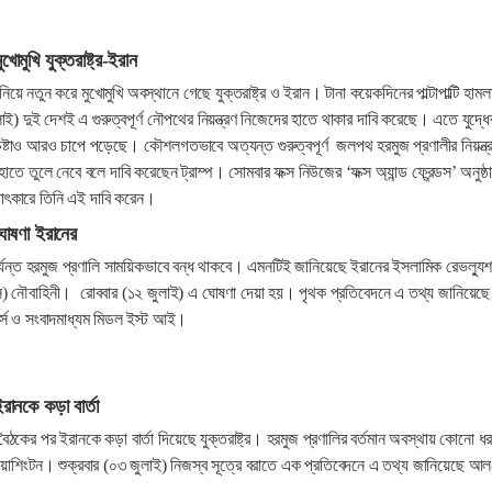
খোমুখি যুক্তরাষ্ট্র-ইরান
 নিয়ে নতুন করে মুখোমুখি অবস্থানে গেছে যুক্তরাষ্ট্র ও ইরান। টানা কয়েকদিনের পাল্টাপাল্টি হামল
ই) দুই দেশই এ গুরুত্বপূর্ণ নৌপথের নিয়ন্ত্রণ নিজেদের হাতে থাকার দাবি করেছে। এতে যুদ্ধে
ষ্টাও আরও চাপে পড়েছে। কৌশলগতভাবে অত্যন্ত গুরুত্বপূর্ণ জলপথ হরমুজ প্রণালীর নিয়ন্ত্
ের হাতে তুলে নেবে বলে দাবি করেছেন ট্রাম্প। সোমবার ফক্স নিউজের ‘ফক্স অ্যান্ড ফ্রেন্ডস’ অনুষ্ঠ
ষাৎকারে তিনি এই দাবি করেন।
ঘোষণা ইরানের
়া পর্যন্ত হরমুজ প্রণালি সাময়িকভাবে বন্ধ থাকবে। এমনটিই জানিয়েছে ইরানের ইসলামিক রেভল্যুশ
ি) নৌবাহিনী। রোববার (১২ জুলাই) এ ঘোষণা দেয়া হয়। পৃথক প্রতিবেদনে এ তথ্য জানিয়েছে
য়টার্স ও সংবাদমাধ্যম মিডল ইস্ট আই।
রানকে কড়া বার্তা
ৈঠকের পর ইরানকে কড়া বার্তা দিয়েছে যুক্তরাষ্ট্র। হরমুজ প্রণালির বর্তমান অবস্থায় কোনো ধ
 ওয়াশিংটন। শুক্রবার (০৩ জুলাই) নিজস্ব সূত্রে বরাতে এক প্রতিবেদনে এ তথ্য জানিয়েছে আল