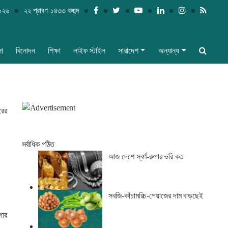
২০২৬
২২ শ্রাবণ ১৪৩৩ বঙ্গাব্দ
লা
বিনোদন
শিক্ষা
লাইফ স্টাইল
সারাদেশ
অন্যান্য
রের
সর্বাধিক পঠিত
আজ দেশে স্বর্ণ-রুপার ভরি কত
সবজি-কাঁচামরিচ-পেয়াজের দাম বাড়ছেই
গার