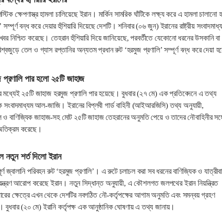
স্টিক ক্ষেপণাস্ত্র হামলা চালিয়েছে ইরান। মার্কিন সামরিক ঘাঁটিকে লক্ষ্য করে এ হামলা চালানো
সম্পূর্ণ বন্ধ করে দেয়ার হুঁশিয়ারি দিয়েছে দেশটি। শনিবার (০৬ জুন) ইরানের রাষ্ট্রীয় সংবাদমাধ্
খবর নিশ্চিত করেছে। তেহরান হুঁশিয়ারি দিয়ে জানিয়েছে, পরবর্তীতে যেকোনো ধরনের উসকানি বা
্বজুড়ে তেল ও গ্যাস রপ্তানির অন্যতম প্রধান রুট ‘হরমুজ প্রণালি’ সম্পূর্ণ বন্ধ করে দেয়া 
জ প্রণালি পার হলো ২৫টি জাহাজ
তের মধ্যেই ২৫টি জাহাজ হরমুজ প্রণালি পার হয়েছে। বুধবার (২৭ মে) এক প্রতিবেদনে এ তথ্য
 সংবাদমাধ্যম আল-জাজি। ইরানের বিপ্লবী গার্ড বাহিনী (আইআরজিসি) তথ্য অনুযায়ী,
ও বাণিজ্যিক জাহাজ-সহ মোট ২৫টি জাহাজ তেহরানের অনুমতি পেয়ে ও তাদের নৌবাহিনীর সঙ্গ
অতিক্রম করেছে।
ে নতুন শর্ত দিলো ইরান
ূর্ণ জ্বালানি পরিবহন রুট ‘হরমুজ প্রণালি’। এ রুটে চলাচল করা সব ধরনের বাণিজ্যিক ও যাত্রীবা
ন্ত্রণ আরোপ করেছে ইরান। নতুন সিদ্ধান্ত অনুযায়ী, এ কৌশলগত জলপথের ইরান নিয়ন্ত্রিত
পারের ক্ষেত্রে এখন থেকে দেশটির নবগঠিত নৌ-কর্তৃপক্ষের আগাম অনুমতি এবং সমন্বয় গ্রহণ
। বুধবার (২০ মে) ইরানি কর্তৃপক্ষ এক আনুষ্ঠানিক ঘোষণায় এ তথ্য জানায়।