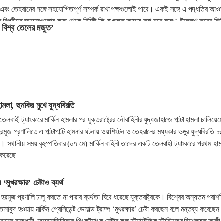
এবং তেহরানের সঙ্গে সহযোগিতাপূর্ণ সম্পর্ক রাখা পক্ষগুলোই পাবে। একই সঙ্গে এ পদ্ধতির আ
ের বিপরীতে জাহাজগুলোর কাছ থেকে নির্দিষ্ট ফি বা শুল্ক আদায় করা হবে বলেও উল্লেখ করেন ত
 বিশ্ব তেলের মজুত’
মলা, হুমকির মুখে যুদ্ধবিরতি
বাহী ট্যাংকারে মার্কিন হামলার পর যুক্তরাষ্ট্রের নৌবাহিনীর যুদ্ধজাহাজে পাল্টা হামলা চালিয়েছ
মুজ প্রণালিতে এ পাল্টাপাল্টি হামলার ঘটনায় ওয়াশিংটন ও তেহরানের মধ্যকার ভঙ্গুর যুদ্ধবিরতি চ
স্থানীয় সময় বৃহস্পতিবার (০৭ মে) মার্কিন বাহিনী তাদের একটি তেলবাহী ট্যাংকারে প্রথম হা
ন করেছে
‘মুখরক্ষার’ চেষ্টাও ব্যর্থ
রমুজ প্রণালি চালু করতে না পারার ব্যর্থতা ঘিরে ধরেছে যুক্তরাষ্ট্রকে। বিশ্বের অন্যতম পরাশ
নাবুদ হওয়ায় মার্কিন প্রেসিডেন্ট ডোনাল্ড ট্রাম্প ‘মুখরক্ষার’ চেষ্টা করছেন বলে মন্তব্য করেছে
নের রাজধানী তেহরানভিত্তিক থিংকট্যাংক সেন্টার ফল স্ট্র্যাটেজিক স্টাডিজের বিশ্লেষক আলী