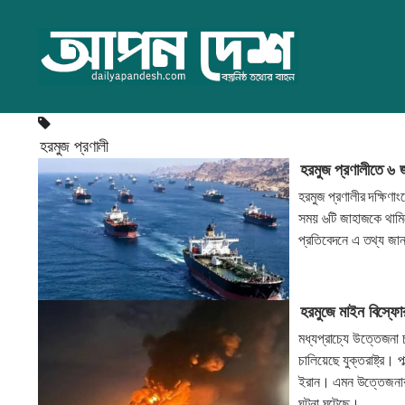
হরমুজ প্রণালী
হরমুজ প্রণালীতে ৬ 
হরমুজ প্রণালীর দক্ষিণাং
সময় ৬টি জাহাজকে থামিয়
প্রতিবেদনে এ তথ্য জা
হরমুজে মাইন বিস্ফো
মধ্যপ্রাচ্যে উত্তেজনা
চালিয়েছে যুক্তরাষ্ট্র। 
ইরান। এমন উত্তেজনার ম
ঘটনা ঘটেছে।