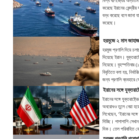
বিশ্ব বাণিজ্যের অন্যতম
করেছে ইরানের কেন্দ্রীয়
বন্ধ করেছে বলে জানা যায়
করেছে।
হরমুজে ২ মাস জাহাজ
হরমুজ প্রণালি দিয়ে চল
দিয়েছে ইরান। যুক্তরাষ্
নিয়েছে। বৃহস্পতিবার (১
বিবৃতিতে বলা হয়, নির্ধ
জন্য প্রণালি ব্যবহারে
ইরানের সঙ্গে যুক্তরাষ্
ইরানের সঙ্গে যুক্তরাষ্ট
অবরোধও তুলে নেয়া হয়ে
লিখেছেন, ‘ইরানের সঙ্গে
দিচ্ছি‌। পাশাপাশি সেখান
দিক। তেল পরিবাহিত 
হরমুজ প্রণালি পুরোপুর