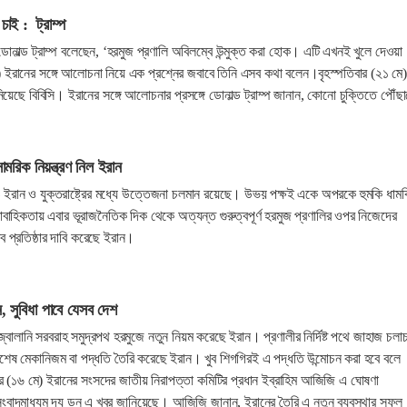
চাই : ট্রাম্প
ন্ট ডোনাল্ড ট্রাম্প বলেছেন, ‘হরমুজ প্রণালি অবিলম্বে উন্মুক্ত করা হোক। এটি এখনই খুলে দেওয়া
 ইরানের সঙ্গে আলোচনা নিয়ে এক প্রশ্নের জবাবে তিনি এসব কথা বলেন।বৃহস্পতিবার (২১ মে
য়েছে বিবিসি। ইরানের সঙ্গে আলোচনার প্রসঙ্গে ডোনাল্ড ট্রাম্প জানান, কোনো চুক্তিতে পৌঁছ
সামরিক নিয়ন্ত্রণ নিল ইরান
ও ইরান ও যুক্তরাষ্ট্রের মধ্যে উত্তেজনা চলমান রয়েছে। উভয় পক্ষই একে অপরকে হুমকি ধামক
বাহিকতায় এবার ভূরাজনৈতিক দিক থেকে অত্যন্ত গুরুত্বপূর্ণ হরমুজ প্রণালির ওপর নিজেদের
ৃত্ব প্রতিষ্ঠার দাবি করেছে ইরান।
, সুবিধা পাবে যেসব দেশ
জ্বালানি সরবরাহ সমুদ্রপথ হরমুজে নতুন নিয়ম করেছে ইরান। প্রণালীর নির্দিষ্ট পথে জাহাজ চলা
 বিশেষ মেকানিজম বা পদ্ধতি তৈরি করেছে ইরান। খুব শিগগিরই এ পদ্ধতি উন্মোচন করা হবে বলে
 (১৬ মে) ইরানের সংসদের জাতীয় নিরাপত্তা কমিটির প্রধান ইব্রাহিম আজিজি এ ঘোষণা
ংবাদমাধ্যম দ্য ডন এ খবর জানিয়েছে। আজিজি জানান, ইরানের তৈরি এ নতুন ব্যবস্থার সুফল