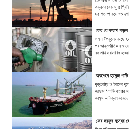
তেলবাহী জাহাজ চলাচল 
শুক্রবার (২৬ জুন) গ্রি
৯৫ শতাংশ কমে ৭৩ দশ
ফের যে কারণে বাড়ল
ওমান উপকূলের কাছে হরম
পর আন্তর্জাতিক বাজারে
রফতানি স্বাভাবিক হওয়
অবশেষে হরমুজ পাড়ি 
যুক্তরাষ্ট্র ও ইরানের 
জাহাজ ‘এমভি বাংলার জয়
হরমুজ অতিক্রম করেছে 
ফের হরমুজ বন্ধের ঘ