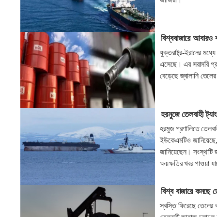
বিশ্ববাজারে আবারও 
যুক্তরাষ্ট্র-ইরানের মধ্য
এসেছে। এর সরাসরি প্র
বেড়েছে জ্বালানি তেলের
হরমুজে তেলবাহী ট্যা
হরমুজ প্রণালিতে তেলবাহ
ইউকেএমটিও জানিয়েছে, অ
জানিয়েছেন। সংস্থাটি 
ক্ষয়ক্ষতির খবর পাওয়া য
বিশ্ব বাজারে কমছে 
স্বস্তি ফিরেছে তেলের 