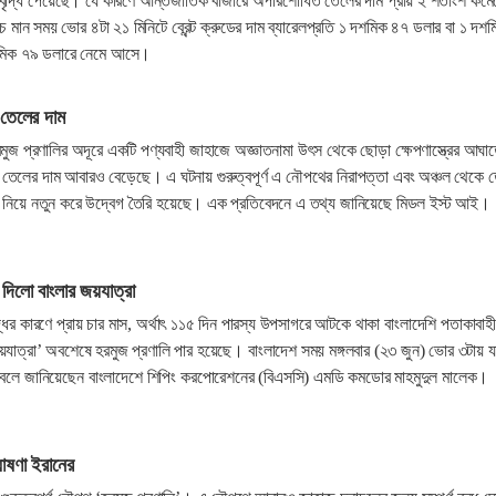
বৃদ্ধি পেয়েছে। যে কারণে আন্তর্জাতিক বাজারে অপরিশোধিত তেলের দাম প্রায় ২ শতাংশ কম
নিচ মান সময় ভোর ৪টা ২১ মিনিটে ব্রেন্ট ক্রুডের দাম ব্যারেলপ্রতি ১ দশমিক ৪৭ ডলার বা ১ দশ
মিক ৭৯ ডলারে নেমে আসে।
 তেলের দাম
ুজ প্রণালির অদূরে একটি পণ্যবাহী জাহাজে অজ্ঞাতনামা উৎস থেকে ছোড়া ক্ষেপণাস্ত্রের আঘা
 তেলের দাম আবারও বেড়েছে। এ ঘটনায় গুরুত্বপূর্ণ এ নৌপথের নিরাপত্তা এবং অঞ্চল থেকে 
া নিয়ে নতুন করে উদ্বেগ তৈরি হয়েছে। এক প্রতিবেদনে এ তথ্য জানিয়েছে মিডল ইস্ট আই।
দিলো বাংলার জয়যাত্রা
যুদ্ধের কারণে প্রায় চার মাস, অর্থাৎ ১১৫ দিন পারস্য উপসাগরে আটকে থাকা বাংলাদেশি পতাকাবাহ
যাত্রা’ অবশেষে হরমুজ প্রণালি পার হয়েছে। বাংলাদেশ সময় মঙ্গলবার (২৩ জুন) ভোর ৩টায় য
বলে জানিয়েছেন বাংলাদেশে শিপিং করপোরেশনের (বিএসসি) এমডি কমডোর মাহমুদুল মালেক।
োষণা ইরানের