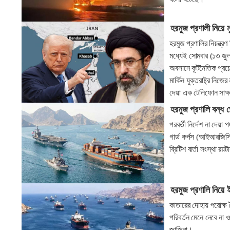
হরমুজ প্রণালী নিয়ে মু
হরমুজ প্রণালির নিয়ন্ত্রণ
মধ্যেই সোমবার (১৩ জুলা
অবসানে কূটনৈতিক প্রচে
মার্কিন যুক্তরাষ্ট্র নিজ
দেয়া এক টেলিফোন সাক্
হরমুজ প্রণালি বন্ধ 
পরবর্তী নির্দেশ না দেয
গার্ড কর্পস (আইআরজিস
ব্রিটিশ বার্তা সংস্থা র
হরমুজ প্রণালি নিয়ে ই
কাতারের দোহায় পরোক্ষ ব
পরিবর্তন মেনে নেবে না
জাজিরা।