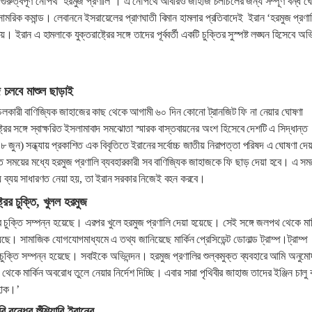
 গুরুত্বপূর্ণ নৌপথ ‘হরমুজ প্রণালি’। এ নৌপথে আবারও জাহাজ চলাচলের জন্য সম্পূর্ণ বন্ধ ঘ
 সামরিক কমান্ড। লেবাননে ইসরায়েলের প্রাণঘাতী বিমান হামলার প্রতিবাদেই ইরান ‘হরমুজ প্রণা
। ইরান এ হামলাকে যুক্তরাষ্ট্রের সঙ্গে তাদের পূর্ববর্তী একটি চুক্তির সুস্পষ্ট লঙ্ঘন হিসেবে অ
 চলবে মাশুল ছাড়াই
াচলকারী বাণিজ্যিক জাহাজের কাছ থেকে আগামী ৬০ দিন কোনো ট্রানজিট ফি না নেয়ার ঘোষণা
ট্রের সঙ্গে স্বাক্ষরিত ইসলামাবাদ সমঝোতা স্মারক বাস্তবায়নের অংশ হিসেবে দেশটি এ সিদ্ধান্ত
৮ জুন) সন্ধ্যায় প্রকাশিত এক বিবৃতিতে ইরানের সর্বোচ্চ জাতীয় নিরাপত্তা পরিষদ এ ঘোষণা দ
ারিত সময়ের মধ্যে হরমুজ প্রণালি ব্যবহারকারী সব বাণিজ্যিক জাহাজকে ফি ছাড় দেয়া হবে। এ সম
 যে ব্যয় সাধারণত নেয়া হয়, তা ইরান সরকার নিজেই বহন করবে।
ট্রের চুক্তি, খুলল হরমুজ
্রের চুক্তি সম্পন্ন হয়েছে। এরপর খুলে হরমুজ প্রণালি দেয়া হয়েছে। সেই সঙ্গে জলপথ থেকে মার
ছে। সামাজিক যোগযোগমাধ্যমে এ তথ্য জানিয়েছে মার্কিন প্রেসিডেন্ট ডোনাল্ড ট্রাম্প।ট্রাম্প
 চুক্তি সম্পন্ন হয়েছে। সবাইকে অভিনন্দন। হরমুজ প্রণালির শুল্কমুক্ত ব্যবহারে আমি অনুম
 থেকে মার্কিন অবরোধ তুলে নেয়ার নির্দেশ দিচ্ছি। এবার সারা পৃথিবীর জাহাজ তাদের ইঞ্জিন চালু
হোক।’
ি বন্ধের হুঁশিয়ারি ইরানের