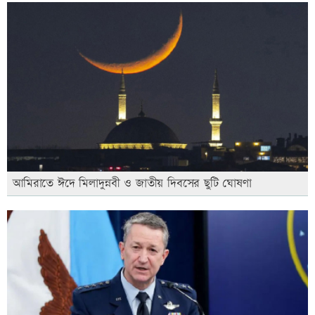
আমিরাতে ঈদে মিলাদুন্নবী ও জাতীয় দিবসের ছুটি ঘোষণা