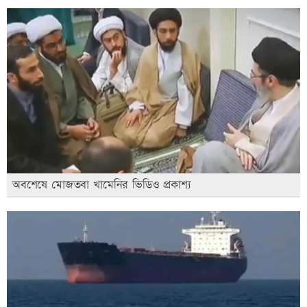
অবশেষে মোজতবা খামেনির ভিডিও প্রকাশ্য