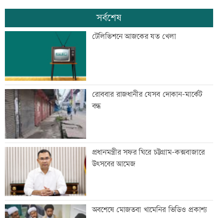
সর্বশেষ
টেলিভিশনে আজকের যত খেলা
রোববার রাজধানীর যেসব দোকান-মার্কেট
বন্ধ
প্রধানমন্ত্রীর সফর ঘিরে চট্টগ্রাম-কক্সবাজারে
উৎসবের আমেজ
অবশেষে মোজতবা খামেনির ভিডিও প্রকাশ্য