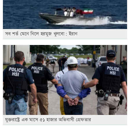
সব শর্ত মেনে নিলে হরমুজ খুলবো: ইরান
যুক্তরাষ্ট্রে এক মাসে ৫১ হাজার অভিবাসী গ্রেফতার