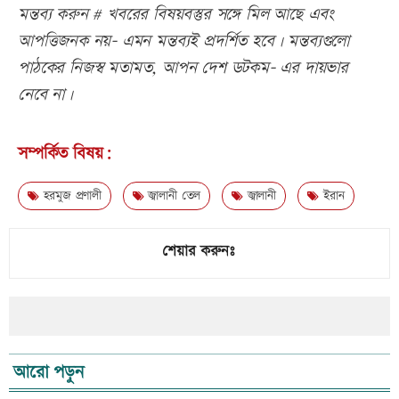
মন্তব্য করুন # খবরের বিষয়বস্তুর সঙ্গে মিল আছে এবং
আপত্তিজনক নয়- এমন মন্তব্যই প্রদর্শিত হবে। মন্তব্যগুলো
পাঠকের নিজস্ব মতামত, আপন দেশ ডটকম- এর দায়ভার
নেবে না।
সম্পর্কিত বিষয়:
হরমুজ প্রণালী
জ্বালানী তেল
জ্বালানী
ইরান
শেয়ার করুনঃ
আরো পড়ুন