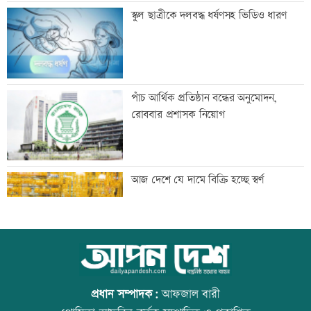
স্বামীর বিরুদ্ধে স্ত্রীর সংবাদ সম্মেলনে
স্কুল ছাত্রীকে দলবদ্ধ ধর্ষণসহ ভিডিও ধারণ
জয়সওয়ালের সঙ্গে মৃণাল ঠাকুরের প্রেমের
পাঁচ আর্থিক প্রতিষ্ঠান বন্ধের অনুমোদন,
গুঞ্জন
রোববার প্রশাসক নিয়োগ
ইউএনওদের মানুষের কল্যাণে কাজ করার
আজ দেশে যে দামে বিক্রি হচ্ছে স্বর্ণ
আহবান প্রধানমন্ত্রীর
কালীগঞ্জে ৩ মাদকসেবীকে কারাদণ্ড
আজ বিশ্ব বন্ধু দিবস
প্রধান সম্পাদক:
আফজাল বারী