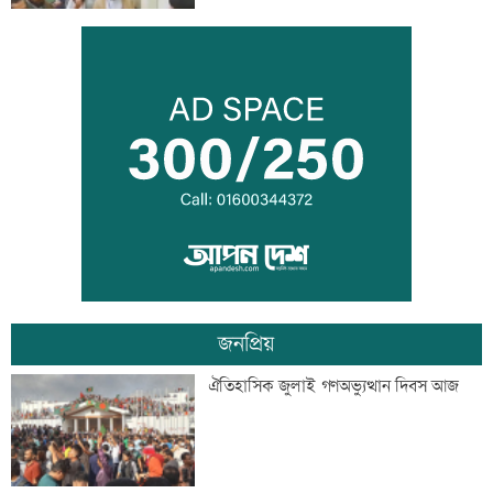
আজ দেশে স্বর্ণের ভরি কত
ড্রেন নির্মাণ কাজে ধীরগতি, চরম বিপাকে
ব্যবসায়ীরা
জনপ্রিয়
নোয়াখালীতে পুকুরে পড়ে শিশুর মৃত্যু
ঐতিহাসিক জুলাই গণঅভ্যুত্থান দিবস আজ