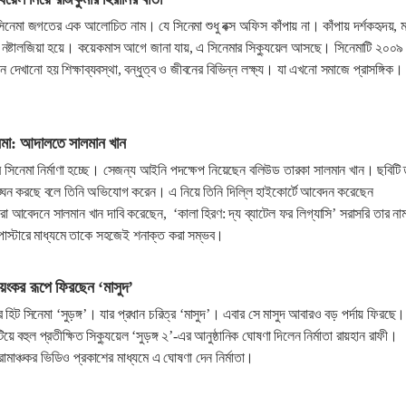
িনেমা জগতের এক আলোচিত নাম। যে সিনেমা শুধু বক্স অফিস কাঁপায় না। কাঁপায় দর্শকহৃদয়, 
 নষ্টালজিয়া হয়ে। কয়েকমাস আগে জানা যায়, এ সিনেমার সিক্যুয়েল আসছে। সিনেমাটি ২০০৯
ে দেখানো হয় শিক্ষাব্যবস্থা, বন্ধুত্ব ও জীবনের বিভিন্ন লক্ষ্য। যা এখনো সমাজে প্রাসঙ্গিক।
নেমা: আদালতে সালমান খান
রে সিনেমা নির্মাণা হচ্ছে। সেজন্য আইনি পদক্ষেপ নিয়েছেন বলিউড তারকা সালমান খান। ছবিটি 
লঙ্ঘন করছে বলে তিনি অভিযোগ করেন। এ নিয়ে তিনি দিল্লি হাইকোর্টে আবেদন করেছেন
বেদনে সালমান খান দাবি করেছেন, ‘কালা হিরণ: দ্য ব্যাটেল ফর লিগ্যাসি’ সরাসরি তার না
পোস্টারে মাধ্যমে তাকে সহজেই শনাক্ত করা সম্ভব।
য়ংকর রূপে ফিরছেন ‘মাসুদ’
 হিট সিনেমা ‘সুড়ঙ্গ’। যার প্রধান চরিত্র ‘মাসুদ’। এবার সে মাসুদ আবারও বড় পর্দায় ফিরছে। দ
িয়ে বহুল প্রতীক্ষিত সিক্যুয়েল ‘সুড়ঙ্গ ২’-এর আনুষ্ঠানিক ঘোষণা দিলেন নির্মাতা রায়হান রাফী।
োমাঞ্চকর ভিডিও প্রকাশের মাধ্যমে এ ঘোষণা দেন নির্মাতা।