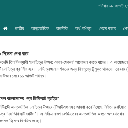
শনিবার ০৮ আগস্ট ২
জাতীয়
আন্তর্জাতিক
রাজনীতি
অর্থ-বাণিজ্য
শেয়ার বাজার
খে
৬ সিনেমা দেখা যাবে
যাকাডেমি তিন দিনব্যাপী ‘চলচ্চিত্র উৎসব: একাল-সেকাল’ আয়োজন করতে যাচ্ছে। এ আয়োজনে
চলচ্চিত্র প্রদর্শিত হবে। চলচ্চিত্রগুলো দর্শকদের জন্য বিনামূল্যে উন্মুক্ত থাকবে। রোববার 
 এ উৎসব চলবে ১১ আগস্ট পর্যন্ত।
েল বাংলাদেশের ‘দ্য ডিফিকাল্ট ব্রাইড’
পূর্ণ টরন্টো আন্তর্জাতিক চলচ্চিত্র উৎসবে (টিআইএফএফ) জায়গা করে নিয়েছে নির্মাতা রুবাইয়াত
্চিত্র ‘দ্য ডিফিকাল্ট ব্রাইড’। এ নির্বাচন বাংলা চলচ্চিত্রের আন্তর্জাতিক অঙ্গনে অগ্রযাত্রার
াইলফলক হিসেবে বিবেচিত হচ্ছে।