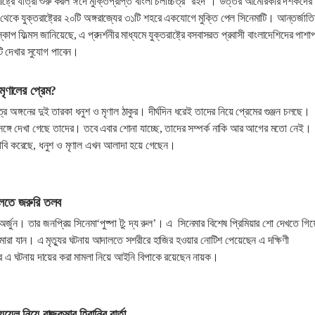
ষ্ট্রে যাত্রা শুরু করল ঈদে মুক্তিপ্রাপ্ত বাংলা চলচ্চিত্র ‘রইদ’। উত্তর আমেরিকার দর্শকদের
 থেকে যুক্তরাষ্ট্রের ২০টি অঙ্গরাজ্যের ৩১টি শহরে একযোগে মুক্তি পেল সিনেমাটি। আন্তর্জাত
োপ ফিল্মস জানিয়েছে, এ প্রদর্শনীর মাধ্যমে যুক্তরাষ্ট্রে বসবাসরত প্রবাসী বাংলাদেশিদের পাশা
টি দেখার সুযোগ পাবেন।
মৃণালের প্রেম?
ত্র অঙ্গনের দুই তারকা ধনুশ ও মৃণাল ঠাকুর। দীর্ঘদিন ধরেই তাদের নিয়ে প্রেমের গুঞ্জন চলছে।
সঙ্গে দেখা গেছে তাদের। তবে এবার শোনা যাচ্ছে, তাদের সম্পর্ক নাকি আর আগের মতো নেই।
াবি করেছে, ধনুশ ও মৃণাল এখন আলাদা হয়ে গেছেন।
ালতে জরুরি তলব
ু অর্জুন। তার জনপ্রিয় সিনেমা‘পুষ্পা টু: দ্য রুল’। এ সিনেমার বিশেষ প্রিমিয়ার শো দেখতে গিয়
ারা যান। এ মৃত্যুর ঘটনায় আদালতে সশরীরে হাজির হওয়ার নোটিশ পেয়েছেন এ দক্ষিণী
বছর এ ঘটনায় দায়ের করা মামলা নিয়ে আইনি বিপাকে রয়েছেন নায়ক।
ুয়েল নিয়ে রাজকুমার হিরানির বার্তা