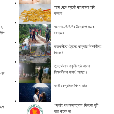
আজ দেশে স্বর্ণের দাম বাড়ল নাকি
কমলো
আনসার-ভিডিপির উদ্যোগে সড়ক
র ২
সংস্কার
িকিট
রাজধানীতে ট্রেনের ধাক্কায় শিক্ষার্থীসহ
নিহত ৪
তুচ্ছ ঘটনায় বাকৃবির দুই হলের
শিক্ষার্থীদের সংঘর্ষ, আহত ৪
’-এর
জাতীয় প্রেমিকা দিবস আজ
‘জুলাই গণ-অভ্যুত্থান’ দিবসের ছুটি
দেশ
যারা পাবেন না