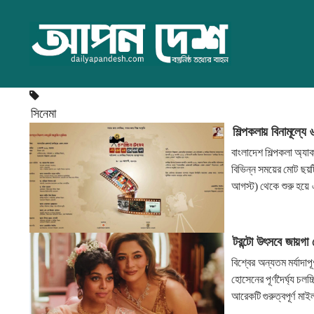
সিনেমা
শিল্পকলায় বিনামূল্যে 
বাংলাদেশ শিল্পকলা অ্
বিভিন্ন সময়ের মোট ছয়টি 
আগস্ট) থেকে শুরু হয়ে
টরন্টো উৎসবে জায়গা প
বিশ্বের অন্যতম মর্যাদা
হোসেনের পূর্ণদৈর্ঘ্য চলচ
আরেকটি গুরুত্বপূর্ণ ম