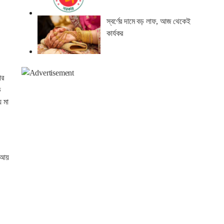
।
স্বর্ণের দামে বড় লাফ, আজ থেকেই
কার্যকর
ের
ড
 মা
র আয়