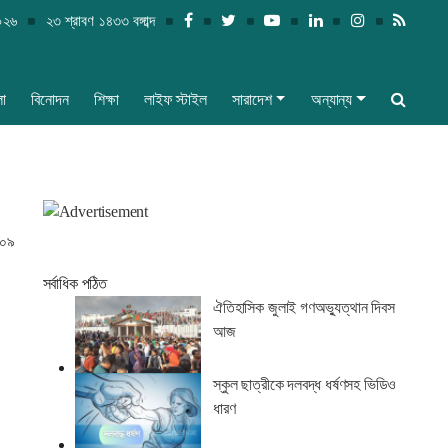
০২৬
২৩ শ্রাবণ ১৪৩৩ বঙ্গাব্দ
লা
বিনোদন
শিক্ষা
লাইফ স্টাইল
সারাদেশ
অন্যান্য
(০৯
সর্বাধিক পঠিত
ঐতিহাসিক জুলাই গণঅভ্যুত্থান দিবস
আজ
স্কুল ছাত্রীকে দলবদ্ধ ধর্ষণসহ ভিডিও
ধারণ