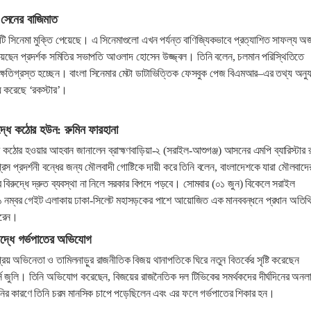
সেনের বাজিমাত
সিনেমা মুক্তি পেয়েছে। এ সিনেমাগুলো এখন পর্যন্ত বাণিজ্যিকভাবে প্রত্যাশিত সাফল্য অর্
য়েছেন প্রদর্শক সমিতির সভাপতি আওলাদ হোসেন উজ্জ্বল। তিনি বলেন, চলমান পরিস্থিতিতে
ক্ষতিগ্রস্ত হচ্ছেন। বাংলা সিনেমার মেটা ডাটাভিত্তিক ফেসবুক পেজ বিএমআর–এর তথ্য অনুয
য় করেছে ‘রকস্টার’।
ুদ্ধে কঠোর হউন: রুমিন ফারহানা
ধে কঠোর হওয়ার আহবান জানালেন ব্রাহ্মণবাড়িয়া-২ (সরাইল-আশুগঞ্জ) আসনের এমপি ব্যারিস্টার র
েস প্রদর্শনী বন্ধের জন্য মৌলবাদী গোষ্টিকে দায়ী করে তিনি বলেন, বাংলাদেশকে যারা মৌলবাদে
র বিরুদ্ধে দ্রুত ব্যবস্থা না নিলে সরকার বিপদে পড়বে। সোমবার (০১ জুন) বিকেলে সরাইল
 নম্বর গেইট এলাকায় ঢাকা-সিলেট মহাসড়কের পাশে আয়োজিত এক মানববন্ধনে প্রধান অতিথ
 করেন।
ুদ্ধে গর্ভপাতের অভিযোগ
প্রিয় অভিনেতা ও তামিলনাড়ুর রাজনীতিক বিজয় থানাপতিকে ঘিরে নতুন বিতর্কের সৃষ্টি করেছেন
্স জুলি। তিনি অভিযোগ করেছেন, বিজয়ের রাজনৈতিক দল টিভিকের সমর্থকদের দীর্ঘদিনের অনল
ানির কারণে তিনি চরম মানসিক চাপে পড়েছিলেন এবং এর ফলে গর্ভপাতের শিকার হন।