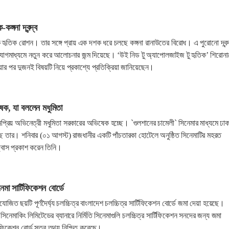
্গনা দ্বন্দ্ব
হৃতিক রোশন। তার সঙ্গে প্রায় এক দশক ধরে চলছে কঙ্গনা রানাউতের বিরোধ। এ পুরোনো দ্বন্দ
গমাধ্যমে নতুন করে আলোচনার জন্ম দিয়েছে। ‘উই নিড টু অ্যাপোলজাইজ টু হৃতিক’ শিরোনা
য়ার পর দুজনই বিষয়টি নিয়ে প্রকাশ্যে প্রতিক্রিয়া জানিয়েছেন।
েক, যা বললেন মধুমিতা
জনপ্রিয় অভিনেত্রী মধুমিতা সরকারের অভিষেক হচ্ছে। `গুলশানের চামেলী` সিনেমার মাধ্যমে ঢা
ছে তার। শনিবার (০১ আগস্ট) রাজধানীর একটি পাঁচতারকা হোটেলে অনুষ্ঠিত সিনেমাটির মহরত
ছ্বাস প্রকাশ করেন তিনি।
মা সার্টিফিকেশন বোর্ডে
জিত ছয়টি পূর্ণদৈর্ঘ্য চলচ্চিত্র বাংলাদেশ চলচ্চিত্র সার্টিফিকেশন বোর্ডে জমা দেয়া হয়েছে।
সিনেমাকিং লিমিটেডের ব্যানারে নির্মিতি সিনেমাগুলি চলচ্চিত্র সার্টিফিকেশন সনদের জন্য জমা
িফিকেশন বোর্ড সূত্র তথ্য নিশ্চিত করেছে।