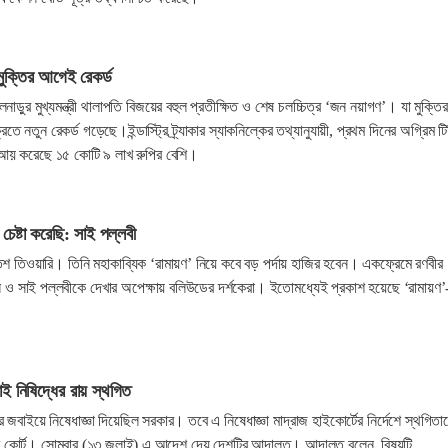
মুক্তির আগেই রেকর্ড
লনাড়ুর মুখ্যমন্ত্রী থালাপতি বিজয়ের বহুল প্রতীক্ষিত ও শেষ চলচ্চিত্র ‘জন নয়াগণ’। যা মুক্তি
তে নতুন রেকর্ড গড়েছে।ইন্ডাস্ট্রি ট্র্যাকার স্যাকনিল্কের তথ্যানুযায়ী, প্রথম দিনের অগ্রিম ট
ি আয় করেছে ১৫ কোটি ৯ লাখ রুপির বেশি।
চেষ্টা করেছি: সাই পল্লবী
নীতেশ তিওয়ারি। তিনি মহাকাব্যিক ‘রামায়ণ’ নিয়ে কবে বড় পর্দায় হাজির হবেন। একফ্রেমে রণবীর
ল ও সাই পল্লবীকে দেখার অপেক্ষায় বলিউডের দর্শকেরা। ইতোমধ্যেই প্রকাশ হয়েছে ‘রামায়ণ
াই নিষিদ্ধের রায় স্থগিত
ুর জবাইয়ে নিষেধাজ্ঞা দিয়েছিল সরকার। তবে এ নিষেধাজ্ঞা মাদ্রাজ হাইকোর্টের নির্দেশে স্থগিতা
িম কোর্ট। সোমবার (১৩ জুলাই) এ আদেশ দেয় দেশটির আদালত। আদালত বলেন, বিষয়টি