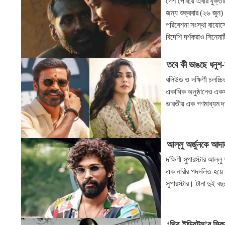
দেশ পেরিয়ে এবার যুক্তরা
জন্য শুক্রবার (২৬ জুন)
পরিবেশনা সংস্থা বায়োস্ক
বিদেশি দর্শকরাও সিনেমা
তবে কী ভাঙছে ধনুশ-
বলিউড ও দক্ষিণী চলচ্চি
একাধিক অনুষ্ঠানেও এক
ভারতীয় এক গণমাধ্যম দ
আল্লু অর্জুনকে আদ
দক্ষিণী সুপারস্টার আল্ল
এক নারীর পদদলিত হয়ে ম
সুপারস্টার। টানা দুই 
‘থ্রি ইডিয়টস’র সিক্য