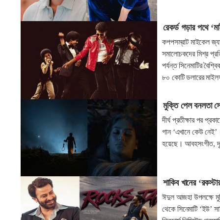
রেকর্ড গড়ার পথে ‘ম
কপপসম্রাট মাইকেল জ্যা
সমালোচকদের মিশ্র প্র
পর্যন্ত সিনেমাটির বৈশ্
৮০ কোটি ডলারের মাই
মুক্তি পেল বনলতা স
দীর্ঘ প্রতীক্ষার পর প্
গান ‘এখানে কেউ নেই’।
হয়েছে। আবহসংগীত, দৃশ
শাকিব খানের ‘রকস্টা
ঈদুল আজহা উপলক্ষে মুক্
থেকে সিনেমাটি ‘ইউ’ স