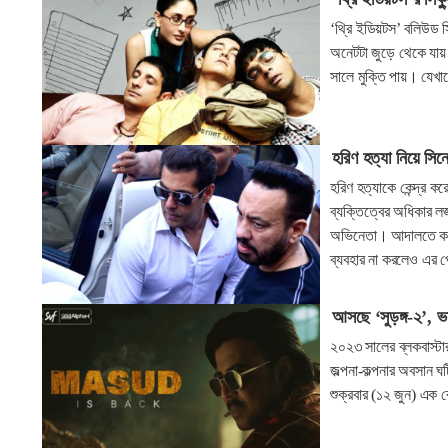
‘থ্রি ইডিয়টস’ বলিউড স
অনেটটা জুড়ে থেকে যায়
সালে মুক্তি পায়। যেখান
হরিণ হত্যা নিয়ে সি
হরিণ হত্যাকে কেন্দ্র ক
ব্যক্তিত্বের অধিকার 
অভিনেতা। আদালতে করা আ
ব্যবহার না করলেও এর 
আসছে ‘সুড়ঙ্গ-২’, ভ
২০২৩ সালের ব্লকবাস্টার
জল্পনা-কল্পনার অবসান ঘট
শুক্রবার (১২ জুন) এক র