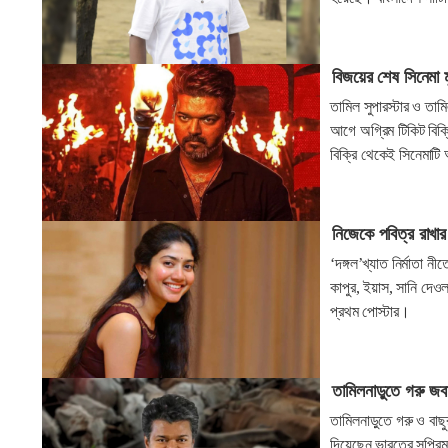
বিজয়ের শেষ সিনেমা 
তামিল সুপারস্টার ও তামি
আগে অগ্রিম টিকিট বিক্রি
বিক্রি থেকেই সিনেমাট
নিজেকে পবিত্র রাখার 
‘দঙ্গল’খ্যাত নির্মাতা 
কাপুর, ইয়াস, সানি দেও
প্রথম পোস্টার।
তামিলনাড়ুতে গরু জব
তামিলনাড়ুতে গরু ও বাছ
দিয়েছেন ভারতের সুপ্র