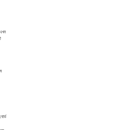
 এখন
ি
থম
বোর্ড