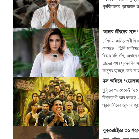
পুনর্বিবেচনার প্রয়োজন 
আমার জীবনের সঙ্গে 
ঢালিউড অভিনেত্রী বিদ্য
পেয়েছে। তিনি জানিয়েছেন
বিষয়ে যদি বলি, এখানে 
তাদের এখন স্বাভাবিক 
অসুস্থ হচ্ছেন, আর না 
বক্স অফিসে ‘ওয়েলকাম
মুক্তির পর থেকেই ‘ওয়েল
বিশ্বব্যাপী আয় করেছে 
প্রথম দিনের তুলনায় প
যুক্তরাষ্ট্রের ৩১ শহ