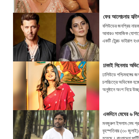
ফের আলোচনায় হৃতিক-কঙ
বলিউডের জনপ্রিয় নায়ক 
আবারও সামাজিক যোগাযো
একটি ট্রেন্ড ভাইরাল হও
ঢাকাই সিনেমায় অভিষ
ঢালিউডে পশ্চিমবঙ্গের 
চলচ্চিত্রে অভিষেক হচ্
অনুষ্ঠানে অংশ নিয়ে উচ্
একদিনে মেঘের ৬ সিনে
মনজুরুল ইসলাম মেঘ প্রযো
বৃহস্পতিবার (৩০ জুলাই) 
হয়েছে। বাংলাদেশ সার্ট