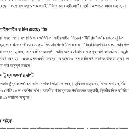
রয়েছে। ফলে রাজ্যজুড়ে গরু জবাই নিষিদ্ধ করার হাইকোর্টের নির্দেশ আপাতত কার্যকর হচ্ছে না
‘লাইফলাইন’র মিল রয়েছে: মিম
া সিনহা মিম। সম্প্রতি তার অভিনীত `লাইফলাইন` সিনেমা ওটিটি প্ল্যাটফর্ম চরকিতে মুক্তি
, তার বাস্তব জীবনের সঙ্গে এ সিনেমার গল্পের মিল রয়েছে। বিদ্যা সিনহা মিম বলেন, আর গল্প
যা দেখানো হয়েছে, আমার জীবন এমনই। আমি আমার মা-বাবার সঙ্গে খুব বেশি কানেক্টেড। অ্যান্
সবারই বয়স হয়। এখন এমন একটা অবস্থা যে আমারও সেম জার্নিতেই আমাকে থাকতে হবে। হয়
হয় বাবা অসুস্থ হচ্ছেন।
 টু দ্য জঙ্গল’র দাপট
কাম টু দ্য জঙ্গল’ বক্স অফিসে দারুণ সাড়া ফেলেছে। মুক্তির মাত্র দুই দিনের মাথায় ছবিটি
৫৭ কোটি ৫০ লাখ রুপির বেশি। ভারতীয় গণমাধ্যমের প্রতিবেদন অনুযায়ী, দ্বিতীয় দিনে ছবিটি
্রায় ৩১ শতাংশ বেড়েছে।
রে ‘রইদ’