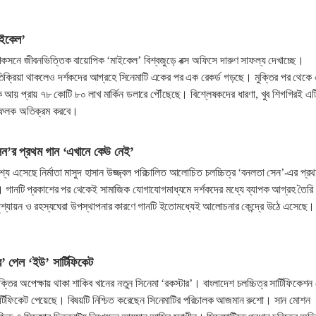
াইকেল’
কসনে জীবনভিত্তিক বায়োপিক ‘মাইকেল’ বিশ্বজুড়ে বক্স অফিসে দারুণ সাফল্য দেখাচ্ছে।
তিক্রিয়া থাকলেও দর্শকদের আগ্রহে সিনেমাটি একের পর এক রেকর্ড গড়ছে। মুক্তির পর থেকে
বিক আয় প্রায় ৭৮ কোটি ৮০ লাখ মার্কিন ডলারে পৌঁছেছে। বিশ্লেষকদের ধারণা, খুব শিগগিরই এট
লফলক অতিক্রম করবে।
েন’র প্রথম গান ‘এখানে কেউ নেই’
রকাশ্যে এসেছে নির্মাতা মাসুদ হাসান উজ্জ্বল পরিচালিত আলোচিত চলচ্চিত্র ‘বনলতা সেন’-এর প্র
 গানটি প্রকাশের পর থেকেই সামাজিক যোগাযোগমাধ্যমে দর্শকদের মধ্যে ব্যাপক আগ্রহ তৈরি
্যায়ন ও রহস্যঘেরা উপস্থাপনার কারণে গানটি ইতোমধ্যেই আলোচনার কেন্দ্রে উঠে এসেছে।
র’ পেল ‘ইউ’ সার্টিফিকেট
তির অপেক্ষায় থাকা শাকিব খানের নতুন সিনেমা ‘রকস্টার’। বাংলাদেশ চলচ্চিত্র সার্টিফিকেশন 
ার্টিফিকেট পেয়েছে। বিষয়টি নিশ্চিত করেছেন সিনেমাটির পরিচালক আজমান রুশো। সান মোশন