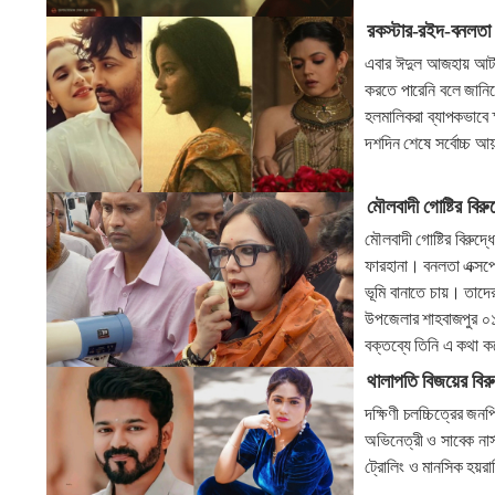
রকস্টার-রইদ-বনলতা 
এবার ঈদুল আজহায় আটটি 
করতে পারেনি বলে জানি
হলমালিকরা ব্যাপকভাবে 
দশদিন শেষে সর্বোচ্চ আ
মৌলবাদী গোষ্টির বির
মৌলবাদী গোষ্টির বিরুদ্
ফারহানা। বনলতা এক্সপ্র
ভূমি বানাতে চায়। তাদে
উপজেলার শাহবাজপুর ০১
বক্তব্যে তিনি এ কথা
থালাপতি বিজয়ের বির
দক্ষিণী চলচ্চিত্রের জন
অভিনেত্রী ও সাবেক নার
ট্রোলিং ও মানসিক হয়র