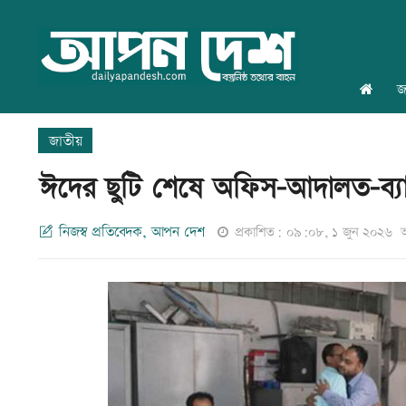
জ
জাতীয়
ঈদের ছুটি শেষে অফিস-আদালত-ব্
নিজস্ব প্রতিবেদক, আপন দেশ
প্রকাশিত: ০৯:০৮, ১ জুন ২০২৬