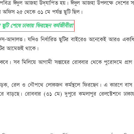
ে পবিত্র ঈদুল আজহা উদ্‌যাপিত হয়। ঈদুল আজহা উপলক্ষে দেশের স
রি অফিস ২৫ থেকে ৩১ মে পর্যন্ত ছুটি ছিল।
টি শেষে ঢাকায় ফিরছেন কর্মজীবীরা
ফিস-আদালত। যদিও নির্ধারিত ছুটির বাইরেও অনেকেই আরও একাধ
ছুটির আমেজই থাকে।
াকবে। সব মিলিয়ে আগামী সপ্তাহের রোববার থেকে পুরোদমে প্রাণ
 সড়ক, রেল ও নৌপথে লোকজন কর্মস্থলে ফিরছেন। এ কারণে বাস 
ীরে বাড়ছে। রোববার (৩১ মে) দুপুরে কমলাপুর রেলস্টেশনে ঢাকা