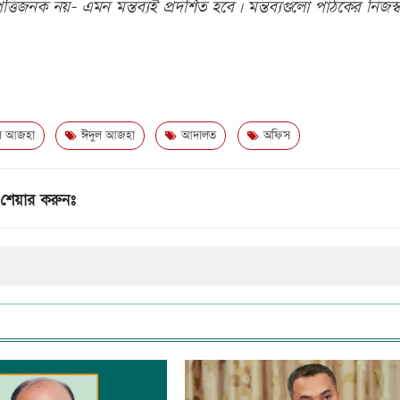
তিজনক নয়- এমন মন্তব্যই প্রদর্শিত হবে। মন্তব্যগুলো পাঠকের নিজস্ব
ল আজহা
ঈদুল আজহা
আদালত
অফিস
শেয়ার করুনঃ