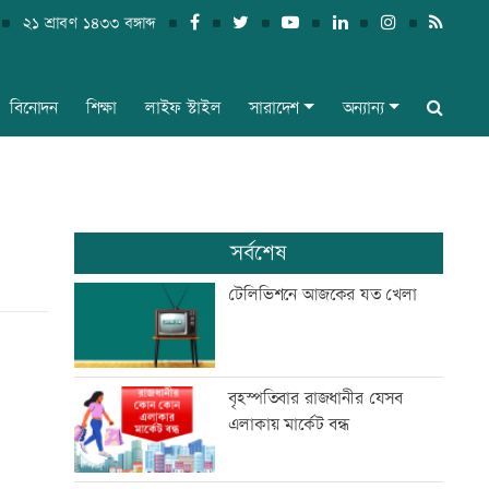
২১ শ্রাবণ ১৪৩৩ বঙ্গাব্দ
বিনোদন
শিক্ষা
লাইফ স্টাইল
সারাদেশ
অন্যান্য
সর্বশেষ
টেলিভিশনে আজকের যত খেলা
বৃহস্পতিবার রাজধানীর যেসব
এলাকায় মার্কেট বন্ধ