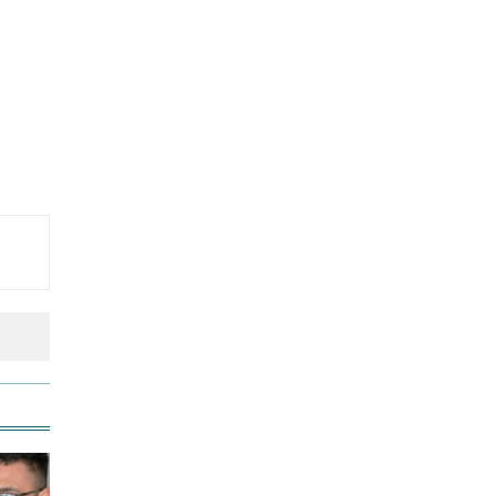
উত্থান-পতনের বাজারে আজ স্বর্ণের
ভরি কত
আজ দেশে স্বর্ণের দাম বাড়ল নাকি
কমলো
আনসার-ভিডিপির উদ্যোগে সড়ক
সংস্কার
আজ অস্ট্রেলিয়ার উদ্দেশ্যে দেশ
ছাড়বেন শান্তরা
রাজধানীতে ট্রেনের ধাক্কায়