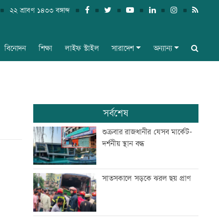
২২ শ্রাবণ ১৪৩৩ বঙ্গাব্দ
বিনোদন
শিক্ষা
লাইফ স্টাইল
সারাদেশ
অন্যান্য
সর্বশেষ
শুক্রবার রাজধানীর যেসব মার্কেট-
দর্শনীয় স্থান বন্ধ
সাতসকালে সড়কে ঝরল ছয় প্রাণ