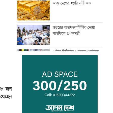
আজ দেশের স্বর্ণের ভরি কত
শ্বশুরের শাহাদতবার্ষিকীর দোয়া
মাহফিলে প্রধানমন্ত্রী
প্রাইম মিনিস্টার গোল্ডকাপ ফুটবল
টুর্নামেন্টে সংঘর্ষ, আহত ২৪
এসএসসির ফলপ্রকাশ ১০ আগস্ট,
যেভাবে জানা যাবে
৫৮ জন
িয়েছেন
দরপত্র ছাড়াই ২০০ ইলেকট্রিক বাস
কেনার নীতিগত অনুমোদন