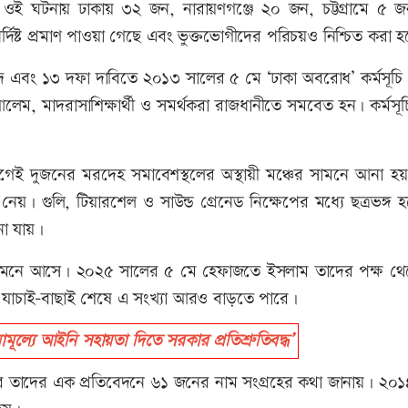
রিক ওই ঘটনায় ঢাকায় ৩২ জন, নারায়ণগঞ্জে ২০ জন, চট্টগ্রামে ৫ 
র্দিষ্ট প্রমাণ পাওয়া গেছে এবং ভুক্তভোগীদের পরিচয়ও নিশ্চিত করা 
াদ এবং ১৩ দফা দাবিতে ২০১৩ সালের ৫ মে ‘ঢাকা অবরোধ’ কর্মসূচি
েম, মাদরাসাশিক্ষার্থী ও সমর্থকরা রাজধানীতে সমবেত হন। কর্মসূ
গেই দুজনের মরদেহ সমাবেশস্থলের অস্থায়ী মঞ্চের সামনে আনা হ
েয়। গুলি, টিয়ারশেল ও সাউন্ড গ্রেনেড নিক্ষেপের মধ্যে ছত্রভঙ্গ 
না যায়।
থ্য সামনে আসে। ২০২৫ সালের ৫ মে হেফাজতে ইসলাম তাদের পক্ষ থ
, যাচাই-বাছাই শেষে এ সংখ্যা আরও বাড়তে পারে।
্যে আইনি সহায়তা দিতে সরকার প্রতিশ্রুতিবদ্ধ’
তাদের এক প্রতিবেদনে ৬১ জনের নাম সংগ্রহের কথা জানায়। ২০১