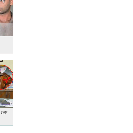
শিক্ষার্থীসহ নিহত ৪
তুচ্ছ ঘটনায় বাকৃবির দুই হলের
শিক্ষার্থীদের সংঘর্ষ, আহত ৪
শুরু