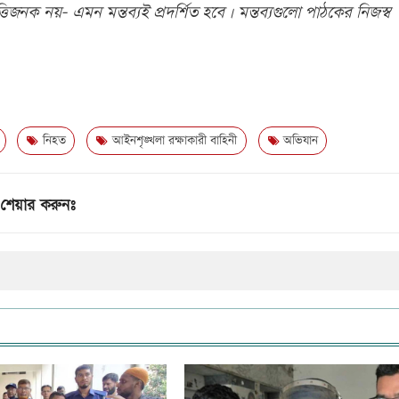
িজনক নয়- এমন মন্তব্যই প্রদর্শিত হবে। মন্তব্যগুলো পাঠকের নিজস্ব
নিহত
আইনশৃঙ্খলা রক্ষাকারী বাহিনী
অভিযান
শেয়ার করুনঃ