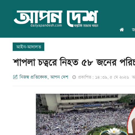
জ
আইন-আদালত
শাপলা চত্বরে নিহত ৫৮ জনের পরিচয
নিজস্ব প্রতিবেদক, আপন দেশ
প্রকাশিত: ১৪:৩৯, ৫ মে ২০২৬
আ