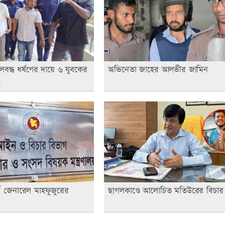
লবদ্ধ ধর্ষণের দায়ে ৬ যুবকের
অভিনেতা জাহের আলভীর জামিন
ড
নি জেনারেল মাহফুজুরের
ছাগলকাণ্ডে আলোচিত মতিউরের বিচার 