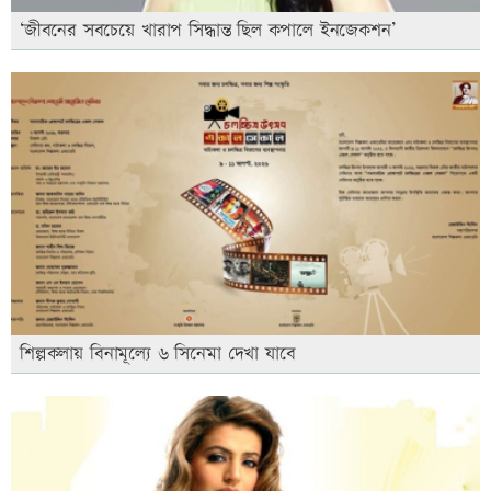
‘জীবনের সবচেয়ে খারাপ সিদ্ধান্ত ছিল কপালে ইনজেকশন’
শিল্পকলায় বিনামূল্যে ৬ সিনেমা দেখা যাবে