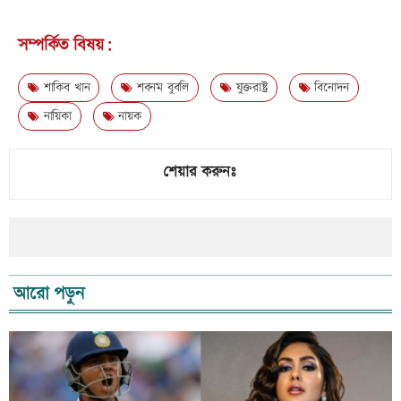
সম্পর্কিত বিষয়:
শাকিব খান
শবনম বুবলি
যুক্তরাষ্ট্র
বিনোদন
নায়িকা
নায়ক
শেয়ার করুনঃ
আরো পড়ুন