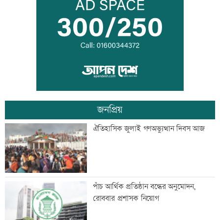
মাতারবাড়ি পৌঁছেছেন প্রধানমন্ত্রী
ওবায়দুল কাদেরসহ ৭ আসামির বিরুদ্ধে
ট্রাইব্যুনালে তৃতীয় দিনের যুক্তিতর্ক আজ
জনপ্রিয়
বিদেশ পালানোর সময় বড় সাজ্জাদের ভাই
ঐতিহাসিক জুলাই গণঅভ্যুত্থান দিবস আজ
আটক
বাবাকে শেষ বিদায় জানাতে রোজারিওতে
পাঁচ আর্থিক প্রতিষ্ঠান বন্ধের অনুমোদন,
মেসি
রোববার প্রশাসক নিয়োগ