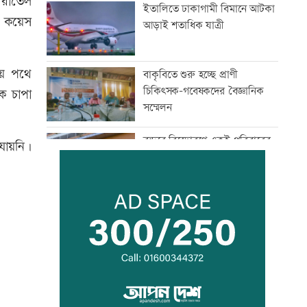
 রাতৈল
ইতালিতে ঢাকাগামী বিমানে আটকা
ও কয়েস
আড়াই শতাধিক যাত্রী
ময় পথে
বাকৃবিতে শুরু হচ্ছে প্রাণী
চিকিৎসক-গবেষকদের বৈজ্ঞানিক
ে চাপা
সম্মেলন
বন্দরে বিস্ফোরণে একই পরিবারের
 যায়নি।
৩ জন দগ্ধ
পাঁচ আর্থিক প্রতিষ্ঠান বন্ধের
অনুমোদন, রোববার প্রশাসক
নিয়োগ
ঢাকা-ময়মনসিংহ রেল যোগাযোগ
স্বাভাবিক