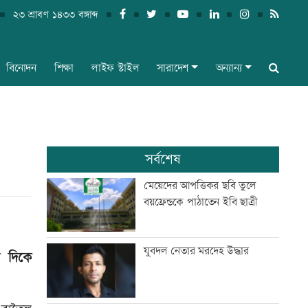
২৩ শ্রাবণ ১৪৩৩ বঙ্গাব্দ
বিনোদন
শিক্ষা
লাইফ স্টাইল
সারাদেশ
অন্যান্য
সর্বশেষ
মেয়েদের আপত্তিকর ছবি তুলে
বয়ফ্রেন্ডকে পাঠাতেন ইবি ছাত্রী
যুবদল নেতার মরদেহ উদ্ধার
র দিকে