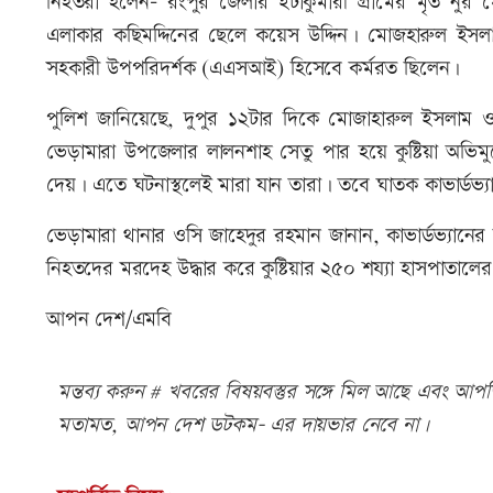
নিহতরা হলেন- রংপুর জেলার ইটাকুমারী গ্রামের মৃত নু
এলাকার কছিমদ্দিনের ছেলে কয়েস উদ্দিন। মোজহারুল ইস
সহকারী উপপরিদর্শক (এএসআই) হিসেবে কর্মরত ছিলেন।
পুলিশ জানিয়েছে, দুপুর ১২টার দিকে মোজাহারুল ইসলাম
ভেড়ামারা উপজেলার লালনশাহ সেতু পার হয়ে কুষ্টিয়া অভিমু
দেয়। এতে ঘটনাস্থলেই মারা যান তারা। তবে ঘাতক কাভার্ডভ
ভেড়ামারা থানার ওসি জাহেদুর রহমান জানান, কাভার্ডভ্যানের 
নিহতদের মরদেহ উদ্ধার করে কুষ্টিয়ার ২৫০ শয্যা হাসপাতালের
আপন দেশ/এমবি
মন্তব্য করুন # খবরের বিষয়বস্তুর সঙ্গে মিল আছে এবং আপত্ত
মতামত, আপন দেশ ডটকম- এর দায়ভার নেবে না।