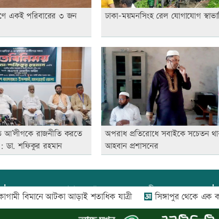
োরণে একই পরিবারের ৩ জন
ঢাকা-ময়মনসিংহ রেল যোগাযোগ স্বাভা
ে আ’লীগকে রাজনীতি করতে
অপরাধ প্রতিরোধে সবাইকে সচেতন থা
়: ডা. শফিকুর রহমান
আহবান প্রশাসনের
প্রধান সম্পাদক:
আফজাল বারী
 বিমানে আটকা আড়াই শতাধিক যাত্রী
সিঙ্গাপুর থেকে এক কার্গ
প্রোমিতা আফরিন কর্তৃক সম্পাদিত ও প্রকাশিত
অফিস:
সি-৫০১, ৬ষ্ঠতলা, আল রাজী কমপ্লেক্স, ১৬৬-১৬৭