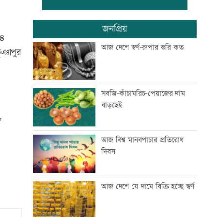
প্রথম শ্রেণিতে ভর্তি লটারিতে
জনপ্রিয়
২৪
আজ দেশে স্বর্ণ-রুপার ভরি কত
ূঞাপুর
মেঘনার ভাঙনরোধে জিও ব্যাগ
প্রকল্পে অনিয়ম, এলাকাবাসীর
মানববন্ধন
সবজি-কাঁচামরিচ-পেয়াজের দাম
বাড়ছেই
বাংলাদেশি পাঁচ হাজার কৃষি শ্রমিক
নেবে ওমান
আজ বিশ্ব মানবপাচার প্রতিরোধ
দিবস
স্বর্ণ খাতকে আনুষ্ঠানিক কাঠামোয়
আনছে সরকার, মতামত চাইল
মন্ত্রণালয়
আজ দেশে যে দামে বিক্রি হচ্ছে স্বর্ণ
গবেষণা-দক্ষতা উন্নয়নে বাংলাদেশ-