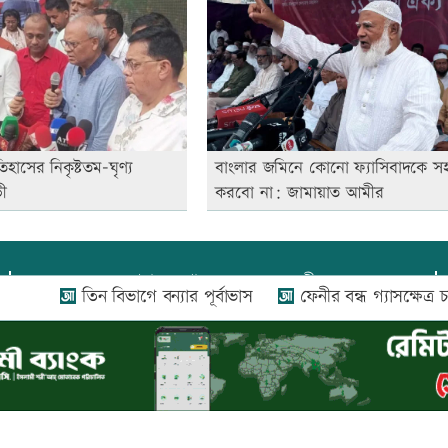
হাসের নিকৃষ্টতম-ঘৃণ্য
বাংলার জমিনে কোনো ফ্যাসিবাদকে সহ
ভী
করবো না: জামায়াত আমীর
প্রধান সম্পাদক:
আফজাল বারী
তিন বিভাগে বন্যার পূর্বাভাস
ফেনীর বন্ধ গ্যাসক্ষেত্র চালুর
প্রোমিতা আফরিন কর্তৃক সম্পাদিত ও প্রকাশিত
অফিস:
সি-৫০১, ৬ষ্ঠতলা, আল রাজী কমপ্লেক্স, ১৬৬-১৬৭
শহীদ সৈয়দ নজরুল ইসলাম সরণি, পুরানা পল্টন, ঢাকা-১০০০
০২৬ |
আপন দেশ ডটকম
কর্তৃক সর্বসত্ব ® সংরক্ষিত | উন্নয়নে
ইমিথমেকার