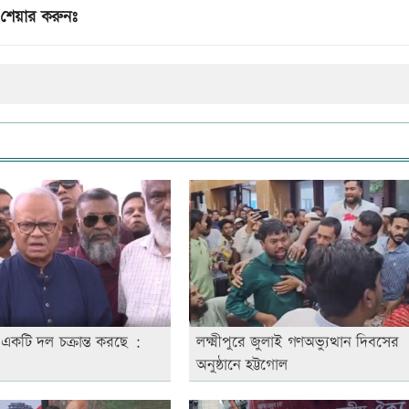
শেয়ার করুনঃ
 একটি দল চক্রান্ত করছে :
লক্ষ্মীপুরে জুলাই গণঅভ্যুত্থান দিবসের
অনুষ্ঠানে হট্টগোল