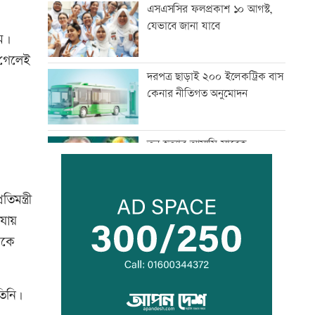
এসএসসির ফলপ্রকাশ ১০ আগস্ট,
যেভাবে জানা যাবে
ম।
 গেলেই
দরপত্র ছাড়াই ২০০ ইলেকট্রিক বাস
কেনার নীতিগত অনুমোদন
তনু হত্যার আসামি সাবেক
সেনাসদস্য হাফিজুরকে
আত্মসমর্পণের নির্দেশ
মন্ত্রী
দুদকের মামলায় ঢাকা ব্যাংকের ৪
 যায়
কর্মকর্তার কারাদণ্ড
েকে
জিয়াউর রহমান দেশে প্রথম সবুজ
তিনি।
বিপ্লবের ডাক দিয়েছিলেন:
পরিবেশমন্ত্রী