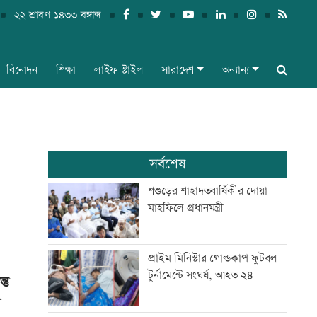
২২ শ্রাবণ ১৪৩৩ বঙ্গাব্দ
বিনোদন
শিক্ষা
লাইফ স্টাইল
সারাদেশ
অন্যান্য
সর্বশেষ
শশুড়ের শাহাদতবার্ষিকীর দোয়া
মাহফিলে প্রধানমন্ত্রী
প্রাইম মিনিস্টার গোল্ডকাপ ফুটবল
টুর্নামেন্টে সংঘর্ষ, আহত ২৪
তু
ী